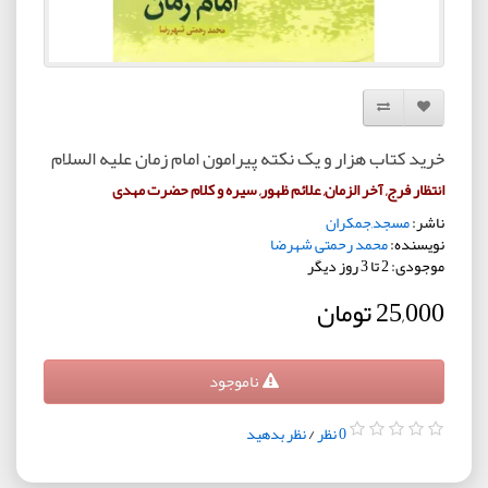
افزودن به لیست دلخواه
مقایسه این محصول
خرید کتاب هزار و یک نکته پیرامون امام زمان علیه السلام
انتظار فرج, آخر الزمان, علائم ظهور, سیره و کلام حضرت مهدی
ناشر:
مسجد,جمکران
نویسنده:
محمد رحمتی شهرضا
موجودی: 2 تا 3 روز دیگر
25,000 تومان
ناموجود
0 نظر
/
نظر بدهید