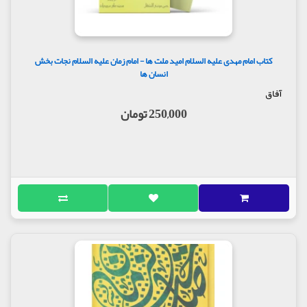
چرا از حضرت مهدی عجّل اللَّه تعالی فرجه الشّریف آن همه
سخن به میان آمده است؟
پیامبر صلی الله علیه وآله و ائمّه علیهم السلام در فرصت
هایِ مختلف از آن حضرت سخن گفته اند، حتّی به جزئیات
و شمایل و خصوصیات مربوط به آن حضرت تصریح نموده
کتاب امام مهدی علیه السلام امید ملت ها - امام زمان علیه السلام نجات بخش
انسان ها
که درباره هیچ یک از ائمّه علیهم السلام چنین کاری نکرده
اند.
آفاق
این همه توجّه پیامبر و ائمه علیهم السلام به حضرت
250,000 تومان
مهدی عجّل اللَّه تعالی فرجه الشّریف و ذکر ویژگی های
شخصی آن حضرت و قیام او… به چند جهت است:
1- این که مردم در طول زمان، خود را آماده ظهور آن
حضرت نموده و با داشتن هدف مشخص، دنبال حکومت
آن حضرت را بگیرند تا حکومت جهانی از دست استکبار
جهانی بیرون آید و در دستِ صالحان قرار گیرد که این کار
با نهضت هایِ اسلامی عمیق و پی گیر قابلِ اجرا است.
2- ذکرِ خصوصیات آن حضرت برایِ آن است که افراد
دروغگو که از معتقداتِ مذهبی مردم سوء استفاده کرده
و در طول تاریخ خود را همان مهدی موعود خوانده اند،
شناخته شوند و رسوا گردند.
3- اهمیتِ سخن گفتن از مهدی عجّل اللَّه تعالی فرجه