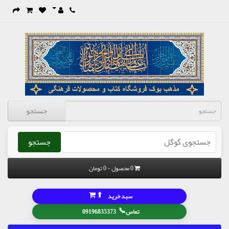
جستجو
جستجو
0 محصول - 0 تومان
⬆
سبد خرید
📞
تماس
09196835373