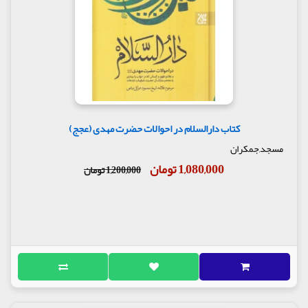
الشّریف و انقلابَش که امیدِ همه مردم جهان در تاریخ
است، عاملی است تا قلب ها و روح ها به نامِ نامیِ آن
حضرت سرشار از امید و توجّه به آینده گردد، و مؤمنان و
مستضعفان بدانند که خداوند آنها را به خودشان واگذار
نکرده؛ بلکه به وسیله حجّت بر حق خود که رهبری
معصوم است، پشتیبانِ آنهاست و با چنین پشتیبانی ای از
هیچ چیز و هیچ کس نهراسند و تحتِ رهبریِ او به پیش
روند و دریابند که در طولِ زمانِ غیبت، با توجّه به اوصافِ
او، که چه کسی می تواند به نیابت عام آن حضرت، زمامِ
امور و رهبری را به دست گیرد. رهبری که باید نزدیک
کتاب دارالسلام در احوالات حضرت مهدی (عجج)
ترین فرد به این خصوصیات و اوصاف بوده و به عنوان
مسجد,جمکران
ولایت فقیه مردم را رهبری کند.
1,080,000 تومان
1,200,000 تومان
حال اگر این خصوصیات ذکر نمی شد و این همه اهمیت
به آن داده نمی شد، مردم در بسیاری از امور سیاسی و
اجتماعی و معنوی، راه را گم می کردند و از صراط مستقیم
به سویِ شرق و غرب پناه می بردند.
در بخشی از کتاب میخوانیم :
نکته 1 چرا این همه سخن از مهدی علیه السلام
چرا از حضرت مهدی عجّل اللَّه تعالی فرجه الشّریف آن همه
سخن به میان آمده است؟