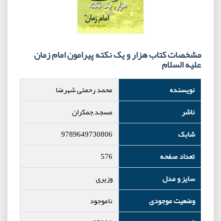
مشخصات کتاب هزار و یک نکته پیرامون امام زمان
علیه السلام
نویسنده
محمد رحمتی شهرضا
ناشر
مسجد,جمکران
شابک
9789649730806
تعداد صفحه
576
سایز و مدل
وزیری
وضعیت موجودی
ناموجود