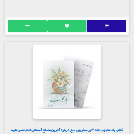
در دورانِ امامت عسکریین علیهما السلام در میانِ حاکمانِ
«بنی عبّاس» نگرانیِ عمیقی به وجود آمده بود، این نگرانی
مربوط به اخبار و احادیث فراوانی بود که توسّطِ پیامبرصلی
الله علیه وآله و ائمّه علیهم السلام بشارت به تولّدِ
فرزندی از امام حسنِ عسکری علیه السلام می داد که دنیا
را پر از عدل و داد خواهد کرد. از این رو، آن دو بزرگوار
به ویژه امام حسن عسکری علیه السلام سخت تحت نظر
بود و دستگاه خلافت تلاش می کرد تا از تولّدِ چنین
فرزندی جلوگیری کند.
به همین علّت بود که دورانِ حمل و تولّدِ امام مهدی -
عجّل اللَّه تعالی فرجه الشریف - از مردم پنهان داشته می
شد. به گفته امام رضاعلیه السلام از ویژگی هایِ آن
حضرت ولادتِ پنهانی است. «خفی الولاده و المنشا» در
بسیاری از احادیث نیز گفته شده است که مهدی - عجّل
اللَّه تعالی فرجه الشریف - شباهت هایی به حضرتِ
ابراهیم و حضرتِ موسی دارد.
پس از ولادت نیز، جز اصحاب و یاران خاص امام عسکری
علیه السلام کسی فرزندش مهدی - عجّل اللَّه تعالی فرجه
الشریف - را نمی دید، البته آن هم به صورت پراکنده.
کتاب یاد محبوب جلد ۳ پرسش و پاسخ درباره آخرین مصلح آسمانی امام عصر علیه
مولف: محمد رحمتی شهرضا