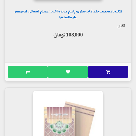
بن عبدالصّمد بن علی از نوح بن دراج و چند نفر دیگر
نقل کرد که آنها در حضور امیرالمؤمنین علیه السلام
کتاب یاد محبوب جلد 2 (پرسش و پاسخ درباره آخرین مصلح آسمانی؛ امام عصر
بودند، وقتی امام حسین علیه السلام وارد شد حضرت به
علیه السلام)
ایشان فرمودند: پدرم به قربان پدر فرزند بهترین
آفاق
کنیزها!
108,000 تومان
به آن حضرت گفته شد: یا امیرالمؤمنین! به چه علّت برایِ
امام حسین علیه السلام این تعابیر را به کار می برید؟
فرزند بهترین کنیزها کیست؟ حضرت علی علیه السلام در
جواب فرمودند: او گمشده ای است که از نزدیکان و
خویشاوندان و وطن خود دور است، نام او «م ح م د»
فرزند حسن بن علی بن محمّد بن علی بن موسی بن جعفر
بن محمّد بن علی بن الحسین است؛ در این هنگام دست
خود را بر سر مبارک امام حسین علیه السلام نهاده
فرمودند: همین حسین.(2)
نکته 6 او را نمی بینید
امام هادی علیه السلام فرمودند: «جانشینِ من، پسرم
حسن علیه السلام است ولی چگونه خواهید بود با
جانشین او؟ عرض شد: جانمان فدایت باد! منظور شما
چیست؟ فرمود: چون او را نمی بینید.(3)
نکته 7 تلاش حکومتِ عباسی برای یافتن امام - عجل اللَّه