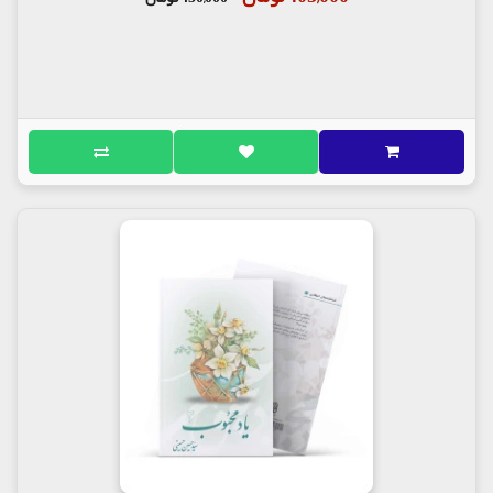
آقایِ جوانان اهل بهشت، حسن و حسین علیهما السلام
فرزندانِ تو و از ماست مهدی عجّل اللَّه تعالی فرجه
الشّریف و او از فرزندانِ تو است».(1)
نکته 3 پسرِ من!
امام عسکری علیه السلام فرمود: «به خدا سوگند! به
زودی پسری خواهم داشت که زمین را پر از عدل و داد
می کند».(2)
نکته 4 از نعمت های خداوند
امام محمّد باقرعلیه السلام می فرمایند: «امیرالمؤمنین
علی بن ابیطالب علیه السلام وقتی که از جنگ نهروان به
کوفه برگشتند برایِ مردم خطبه ای خواندند... در آن
خطبه نخست خدا را سپاس گفتند و درود به روان
پیامبرصلی الله علیه وآله فرستادند و نعمت هایی را که
خداوند به رسولش و بر خود آن حضرت عنایت کرده را
یکی یکی شمرده، سپس فرمودند: از جمله نعمت های
خداوند بر من، آن است که مهدیّ این امّت از فرزندان
من است».
نکته 5 از فرزندانِ حسین علیه السلام
ابن عیاش در کتاب مقتضب می گوید: شیخ ابوالحسین