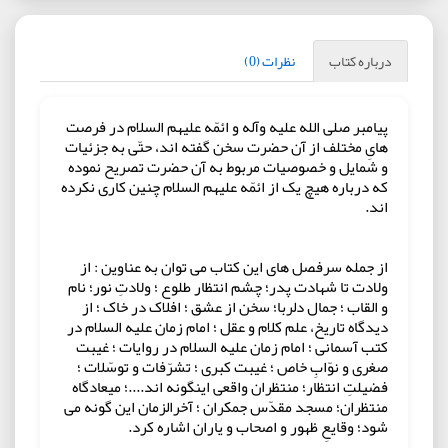
درباره کتاب
نظرات (0)
پیامبر صلی الله علیه وآله و ائمّه علیهم السلام در فرصت
هایِ مختلف از آن حضرت سخن گفته اند، حتّی به جزئیات
و شمایل و خصوصیات مربوط به آن حضرت تصریح نموده
که درباره هیچ یک از ائمّه علیهم السلام چنین کاری نکرده
اند.
از جمله سرفصل های این کتاب می توان به عناوین : از
ولادت تا شهادت پدر؛ چشم انتظار طلوع ؛ ولادتِ نور؛ نام
و القاب ؛ جمال دلربا؛ سخن از عشق ؛ افلاک در خاک ؛ از
دیدگاه تاریخ، علم کلام و عقل ؛ امام زمان علیه السلام در
کتب آسمانی ؛ امام زمان علیه السلام در روایات ؛ غیبت
صغری و نوّابِ خاص ؛ غیبت کبری ؛ تشرّفات و توسّلات ؛
فضیلتِ انتظار؛ منتظران واقعی اینگونه اند....؛ میعادگاه
منتظران؛ مسجد مقدّس جمکران ؛ آخرالزمان این گونه می
شود؛ وقایعِ ظهور و اصحاب و یاران اشاره کرد.