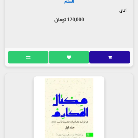
السلام
ناشر : انتشارات مسجد جمکران
آفاق
120,000 تومان