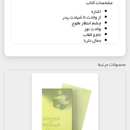
مشخصات کتاب
اشاره
از ولادت تا شهادت پدر
چشم انتظار طلوع‌
ولادتِ نور
نام و القاب‌
جمال دلربا
سخن از عشق‌
افلاک در خاک‌
از دیدگاه تاریخ، علم کلام و عقل‌
امام زمان‌علیه السلام در کتب آسمانی‌
محصولات مرتبط
امام زمان‌علیه السلام در روایات‌
غیبت صغری و نوّابِ خاص‌
غیبت کبری‌
تشرّفات و توسّلات‌
فضیلتِ انتظار
منتظران واقعی اینگونه‌اند....
میعادگاه منتظران؛ مسجد مقدّس جمکران‌
آخرالزمان این گونه می‌شود...
وقایعِ ظهور
اصحاب و یاران‌