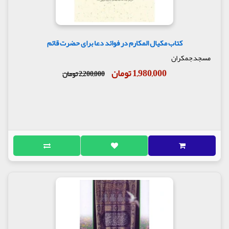
کتاب مکیال المکارم در فوائد دعا برای حضرت قائم
مسجد,جمکران
1,980,000 تومان
2,200,000 تومان