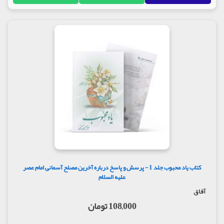
مورّخان نوشته اند: «نرجس خاتون» مادرِ گرامیِ امام
مهدی عجّل اللَّه تعالی فرجه الشّریف همواره تحت نظر بود
تا این که حوادث گوناگونی حکّام عباسی را به خود مشغول
کرد و از آن بانو در جهت دستیابی به حضرت دست
کشیدند. آن حوادث از این قرار است: درگیری با یعقوب
بن لیث صفاری، خروج معتمد و متوکّل از سامرّا و سفر به
بغداد به خاطر غائله یعقوب لیث، مرگِ عبیداللَّه بن یحیی
بن خاقان، وزیرِ معتمد در سالِ 263 هجری قمری، مرگِ
قاضی القضاه، حسین بن ابی شوراب در سالِ 261 هجری
قمری که او مأمورِ کنترلِ نرجس خاتون و دیگر زنان بود،
ادامه قیام «صاحب زنج» یا «زنگیان» که مشکلات زیادی
برای عبّاسیان به وجود آورد.
نکته 9 امتحان جعفر کذّاب
هنگامی که برخی از شیعیان قم، برای دادنِ وجوهات
خویش، به سامرّا آمده بودند، با خبرِ وفاتِ امام حسن
عسکری علیه السلام روبرو شدند. بعضی ها آنان را به
کتاب یاد محبوب جلد 1 - پرسش و پاسخ درباره آخرین مصلح آسمانی امام عصر
علیه السلام
نزدِ جعفر راهنمایی کردند. شیعیان نیز پس از آزمایش
جعفر، از تحویل اموال به جعفر خودداری کردند و به پیکی
آفاق
که امام زمان علیه السلام فرستاده بود، وجوهات را تحویل
108,000 تومان
دادند.
نکته 10 ولادتِ پنهانی