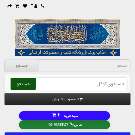
جستجو
جستجو
0 محصول - 0 تومان
⬆
سبد خرید
📞
تماس
09196835373