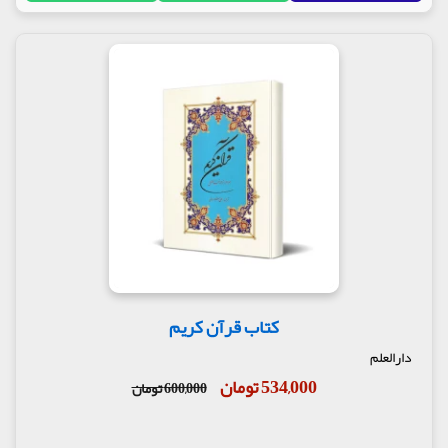
که منم الله.
مترجم : حجت الاسلام سید کاظم ارفع
ناشر : انتشارات مظفر
کتاب قرآن کریم
دارالعلم
534,000 تومان
600,000 تومان