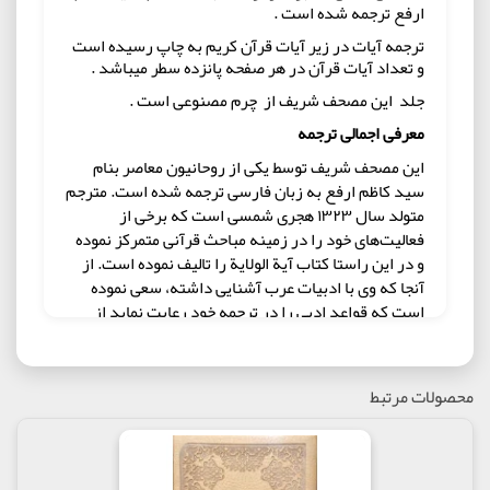
ارفع ترجمه شده است .
ترجمه آیات در زیر آیات قرآن کریم به چاپ رسیده است
و تعداد آیات قرآن در هر صفحه پانزده سطر میباشد .
جلد این مصحف شریف از چرم مصنوعی است .
معرفی اجمالی ترجمه
این مصحف شریف توسط یکی از روحانیون معاصر بنام
سید کاظم ارفع به زبان فارسی ترجمه شده است. مترجم
متولد سال ۱۳۲۳ هجری شمسی است که برخی از
فعالیت‌های خود را در زمینه مباحث قرآنی متمرکز نموده
و در این راستا کتاب آیة الولایة را تالیف نموده است. از
آنجا که وی با ادبیات عرب آشنایی داشته، سعی نموده
است که قواعد ادبی را در ترجمه خود رعایت نماید از
طرف دیگر با انتخاب کلمات مناسب و آوردن جملات گویا،
تلاش می‌کند که از جملات اضافی و توضیحی کمتر استفاده
نماید و این مطلب باعث شده است که متن ترجمه، متن
محصولات مرتبط
خالصی باشد (گرچه در برخی از موارد توضیحات اضافی از
متن ترجمه جدا نشده است) و توجه خواننده را به خود
جلب می‌نماید. با توجه به ویژگیهای این ترجمه، و سلاست
و روانی آن، این ترجمه برای عموم می‌تواند ترجمه مناسبی