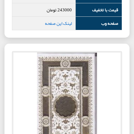
قیمت با تخفیف
243000
تومان
صفحه وب
لینک این صفحه