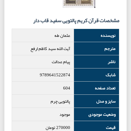
مشخصات قرآن کریم پالتویی سفید قاب دار
نویسنده
عثمان طه
مترجم
آیت الله سید کاظم ارفع
ناشر
پیام عدالت
شابک
9789641522874
تعداد صفحه
604
سایز و مدل
پالتویی چرم
وضعیت موجودی
موجود
قیمت
270000
تومان