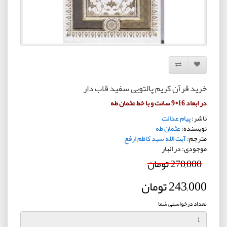
افزودن به لیست دلخواه
مقایسه این محصول
خرید قرآن کریم پالتویی سفید قاب دار
در ابعاد 16*9 سانت و با خط عثمان طه
ناشر:
پیام عدالت
نویسنده:
عثمان طه
مترجم:
آیت الله سید کاظم ارفع
موجودی: در انبار
270,000 تومان
243,000 تومان
تعداد درخواستی شما