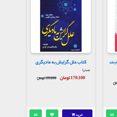
نسانی از آن بالاتر وجود ندارد برسد که‏ او را "
 برای اولین‏ بار در دنیای اسلام این تعبیر در مورد
دلسی طائی است .
آیا می‏شود یک دارو برای تکبر در داروخانه پیدا
روانی معالجه می‏شود ، همچنانکه گاهی بیماری روانی
‏ دارد و یک مسأله عجیبی است معالجه می‏شود . این
 مطلق از تن نیست ، همچنانکه تن ، تابع مطلق از
کتاب علل گرایش به مادیگری
م جلد
 ، می‏فرماید : " « فی قلوبهم مرض فزادهم الله مرضا
شفاء و رحمةللمؤمنین »" ما قرآن را برای شفا و
صدرا
170,100 تومان
189,000 تومان
ماری دل و قلب انسان است .
ن‏کامل نزدیک باشیم ، باید خود را از این نظر که
های روانی‏ می‏شود ، یعنی منشأ بسیاری از عقده‏های
خرید
قد و کینه دارد ، دلش می‏خواهد از او انتقام