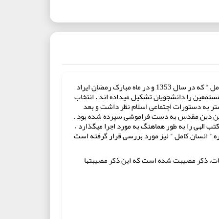
کتاب حاضر مجموعه‏ای است مشتمل بر تنظیم شده سیزده جلسه سخنرانی متفکر شهید استاد مرتضی مطهری تحت عنوان " انسان کامل " که در سال 1353 و در ماه مبارک رمضان ایراد
تمعین را دانشجویان تشکیل می‏داده ‏اند . انتخاب
شتر به دستورات اجتماعی اسلام‏ نظر داشت و بعد
 این دین‏ مقدس به دست فراموشی سپرده شده بود .
 الهی را به طور هماهنگ به مورد اجرا می‏گذارد ،
ره " انسان کامل " نیز مورد بررسی قرار گرفته است
لسات، ذکر مصیبت‏ شده است که این ذکر مصیبتها