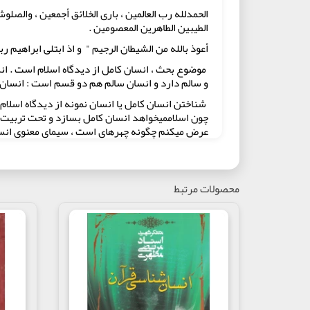
الحمدلله رب العالمین ، باری الخلائق أجمعین ، والصلوش
الطیبین الطاهرین المعصومین .
أعوذ بالله من الشیطان الرجیم " و اذ ابتلی ابراهیم رب
موضوع بحث ، انسان کامل از دیدگاه اسلام است . انسان
و سالم دارد و انسان سالم هم دو قسم‏ است : انسان 
شناختن انسان کامل یا انسان نمونه از دیدگاه اسلام
چون اسلاممی‏خواهد انسان کامل بسازد و تحت تربیت و 
عرض می‏کنم چگونه چهره‏ای است‏ ، سیمای معنوی انس
ما " انسان کامل " اسلام را نشناسیم ، قطعا نمی‏توانی
راههای شناخت انسان کامل از نظر اسلام
شناخت انسان کامل از نظر اسلام دو راه دارد : یک ر
محصولات مرتبط
تعبیر " مسلمان کامل " و " مؤمن کامل " است چگونه ت
" یعنی انسانی که در پرتو ایمان به کمال رسیده است 
قضا در این زمینه ، چه در قرآن و چه در سنت بیانات
راه دوم شناخت انسان کامل ، از راه بیانها نیست که
قرآن می‏خواهد ، ساخته شده‏اند و وجود عینی انسانه
نکرده باشد ، انسان کامل ، هم در حد اعلا و هم در در
خود پیغمبر اکرم ( ص ) نمونه انسان کامل اسلام است 