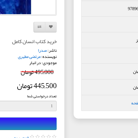
9789
افزودن به لیست دلخواه
مقایسه این محصول
ز
خرید کتاب انسان کامل
ناشر:
صدرا
نویسنده:
مرتضی مطهری
موجودی: در انبار
495,000 تومان
ان
445,500 تومان
ان
تعداد درخواستی شما
فحه