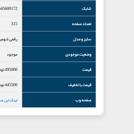
شابک
645600172
تعداد صفحه
315
سایز و مدل
رقعی شومی
وضعیت موجودی
موجود
قیمت
495000
توم
قیمت با تخفیف
445500
توم
صفحه وب
لینک این ص