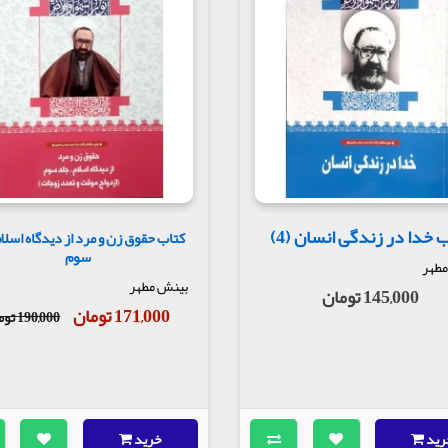
امل باشد ، کاملتر باشد و از آن هم کاملتر باشد ، تا به آن حد نهائی نهائی که ا
.
هجری وجود نداشته‏ است . امروز در اروپا هم این تعبیر خیلی زیاد مطرح است ولی
انسان ، تعبیر " انسانکامل " را مطرح کرد ، عارف‏ معروف ، محی‏الدین عربی ان
 شده است که‏تکبر ، واقعا بیماری است ، واقعا اختلال روحی و روانی است ، ولی 
ین برود و تبدیل به یک انسان متواضع شود ؟ . حتی گاهی بیماری جسمی از راه 
 جسمی‏ است ولی با یک سلسله تلقینها و تقویتهای روحی که اینهم خودش داستانی
موجودی است مرکب از تن و روان ، و روان‏ انسان از تن استقلال دارد و یک تابع
 خدا در زندگی انسان (4)
کتاب حقوق زن و مرد از دیدگاه اسلا
ا : بدن در روان اثر می‏گذارد و روان‏ در بدن ، قرآن این اصل را پذیرفته است‏
سوم
همان روح و روان انسان . درباره قرآن می‏فرماید : " « و ننزل من القران ما هو 
مطهر
ن است .
بینش مطهر
145,000 تومان
171,000 تومان
قر است " « و از فقر بدتر ، مریضی بدن است و از بیماری تن بدتر و شدیدتر ، بی
190,000 تومان
قبل ازآنکه بخواهیم توقع این را داشته باشیم که انسان کامل باشیم یا به انسا
بی بشناسیم .
ت زده می‏کند برایتان عرض می‏کنم . از نظر روانشناسی ، محرومیتها منشأ بیماری
رید
خرید
و محرومیتهاست . این کینه چیست که وقتی انسان احساس می‏کند نسبت به کسی ح