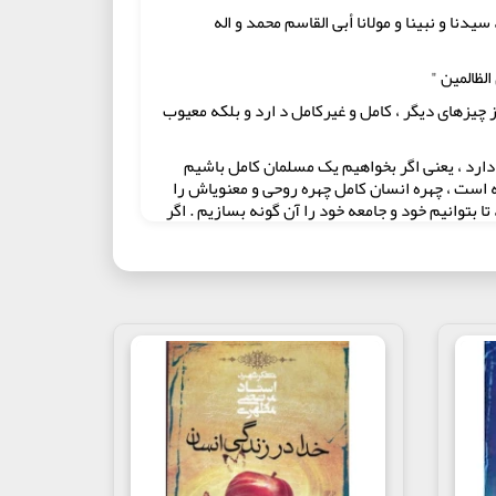
یدنا و نبینا و مولانا أبی القاسم محمد و اله
الظالمین "
ز چیزهای دیگر ، کامل و غیرکامل د ارد و بلکه معیوب
ارد ، یعنی اگر بخواهیم یک مسلمان کامل‏ باشیم
است‏ ، چهره انسان کامل چهره روحی و معنوی‏اش را
توانیم خود و جامعه خود را آن گونه بسازیم . اگر
ز نظر اسلام باشیم.
گر چه در قرآن و سنت تعبیر " انسان کامل " نیست و
نی که در اسلام به کمال رسیده است ، و " مؤمن کامل
ه‏ خطوطی برای سیمای انسان کامل کشیده‏اند . از
ا بشناسیم که مطمئن هستیم آنها آنچنان که اسلام و
خیالی و ذهنی نیست که هیچوقت در خارج وجود پیدا
ن کامل اسلام‏ است ، اما شناخت علی (ع) ، نه