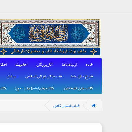
خانه
ارتباط با ما
آثار بزرگان
احادیث
احکا
شرح حال علما
طب سنتی, ایرانی, اسلامی
عرفان
کتاب های ائمه اطهار
کتاب های امام زمان(عجج)
کتاب
کتاب انسان کامل