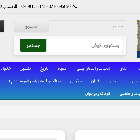
02166966905 - 09196835373
حساب کا
جستجو
جستجو
م
اخلاق
ادبیات و اشعار آیینی
ادعیه
تاریخ
تفسیر
خانواده
عمومی
غدیر
قرآن
مذهبی
مناقب و فضائل امیرالمومنین(ع)
 های فاطمی
کودک و نوجوان