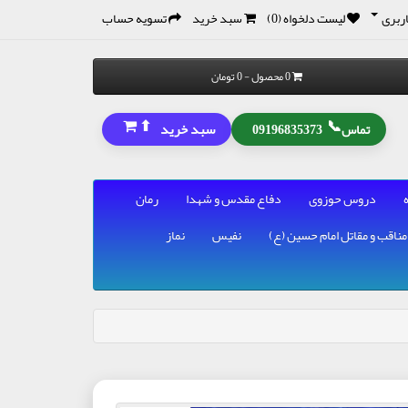
ربری
لیست دلخواه (0)
سبد خرید
تسویه حساب
0 محصول - 0 تومان
⬆
📞
سبد خرید
تماس
09196835373
دروس حوزوی
دفاع مقدس و شهدا
رمان
مناقب و مقاتل امام حسین (ع)
نفیس
نماز