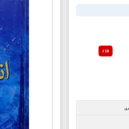
10 ٪
ری