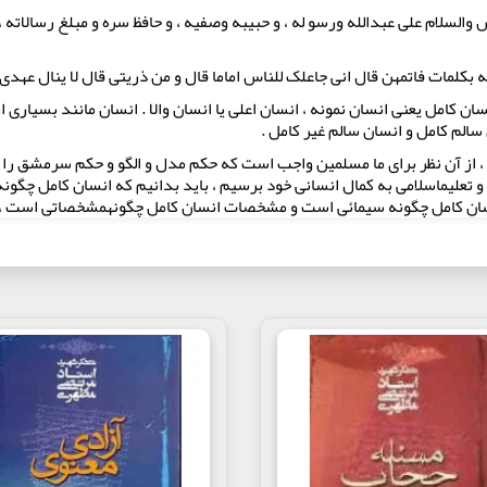
 والسلام علی عبدالله ورسو له ، و حبیبه وصفیه ، و حافظ سره و مبلغ رسالاته ، س
ه بکلمات فاتمهن قال انی جاعلک للناس‏ اماما قال و من ذریتی قال لا ینال عهدی 
 کامل یعنی انسان‏ نمونه ، انسان اعلی یا انسان والا . انسان مانند بسیاری ا
سالم کامل و انسان سالم غیر کامل .
 ، از آن نظر برای ما مسلمین واجب است که‏ حکم مدل و الگو و حکم سرمشق را د
تعلیم‏اسلامی به کمال انسانی خود برسیم ، باید بدانیم که انسان کامل چگونه 
ان کامل چگونه سیمائی است و مشخصات انسان کامل چگونه‏مشخصاتی است ، تا ب
م یک مسلمان تمام و یا کامل باشیم و به تعبیر دیگر، یک انسان ولو کامل نسبی ا
اه این است که‏ببینیم قرآن در درجه اول و سنت در درجه دوم انسان کامل را ا
وصیف کرده‏اند ، ولی به هر حال معلوم است‏ که ( مسلمان کامل ) ، یعنی انسا
. باید ببینیم قرآن یا سنت ، انسان کامل را با چه مشخصاتی بیان کرده‏اند و چ
 زیادی آمده است .
 ببینیم در قرآن و سنت چه آمده است ، بلکه از این راه است که افرادی عینی ر
ای کامل اسلامی هستند ، چون انسان کامل اسلامی‏ فقط یک انسان ایده‏آلی و 
جات پائینتر ،در خارج وجود پیدا کرده است .
. علی ( ع)نمونه‏ دیگری از انسان کامل اسلام است . شناخت علی ، شناخت انسا