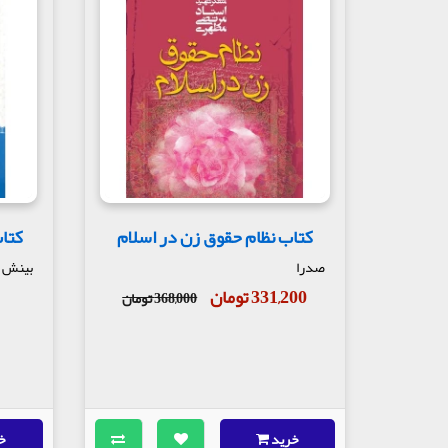
داریم که انسان تمام هست ولی انسان تمام ، می‏تواند ک
انسان کامل کامل " که حد اعلای انسان است می‏نامیم 
تعبیر انسان کامل :
تعبیر " انسان کامل " در ادبیات اسلامی تا قرن هفتم 
انسان به کار برده شده است . اولین‏ کسی که در مورد 
عیبهای جسمی و روانی :
آیا انسان سالم و انسان معیوب هم داریم ؟ امروز ثابت
کرد ؟ آیا می‏شود انسان یک‏ قرص بخورد و تکبرش از ب
از راه جسم معالجه می‏شود . مثلا یک بیماری ، واقعا
مطلب جزء دلایل قاطع‏ بر این است که واقعا انسان ، 
کتاب نظام حقوق زن در اسلام
کتاب
روان نیست ، این دو در یکدیگر اثر دارند . به قول حکم
»"در دل و روحشان بیماری است ، "قلب " در قرآن یعنی 
صدرا
بینش 
رحمت ، برای مؤمنین فرستادیم‏ . قرآن ، شفای مؤمنی
331,200 تومان
368,000 تومان
امیرالمؤمنین می‏فرماید : " از جمله بلایا و شداید ف
یکی از برنامه‏های قرآن ، ساختن انسان سالم است و ما
اساسا انسان سالم یا انسان معیوب هستیم ، به خو
آفات روح انسان :
به طور اجمال ریشه‏های اصلی آنچه که روح انسان را آف
خرید
خ
روانی و بیماریهای روانی انسان ، احساس مغبونیتها 