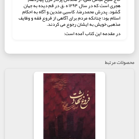
هجری است که در سال ۱۲۹۴ ه .ق در قم دیده به جهان
گشود. پدرش محمدرضا، کاسبی متدین و آگاه به احکام
اسلام بود؛ چنانکه مردم برای آگاهی از فروع فقه و وظایف
مذهبی خویش به ایشان رجوع می کردند.
در مقدمه این کتاب آمده است:
"کتاب هایی که برای ارایه یک تصویر یا چند خط از یک
نامه، کلی سلسله اسناد و توضیح و تحلیل و تعلیقه برای
خواننده ردیف می کنند، هم به او اجازه نمی دهند کولاژ
خود را خودش کامل کند و هم بعضی وقت ها حوصله اش
محصولات مرتبط
را سر می برد که تا ته بخواندشان و از روی صفحاتی
نخوانده نپرد. این طوری هاست که تا بوده کتاب های این
چنینی قیافه های خشک و جدی داشته اند و مفروض
خوانندگان این بوده که وصالی سخت و کند و دیر می
دهند و نا خودآگاه ترسیده اند از این که سراغشان
بروند. این شاید برجسته ترین دلیل ناشناخته ماندن
کتاب هایی نظیر «نفس الهموم» است.
حجازی می نویسد:
"من در این بازخوانی، خط حادثه را پررنگ کردم و به
ترتیب و توالی وقوع حادثه ها دقت کردم و و گشتم آدم
هایی را که اسمشان در اول حادثه یک چیز بود و در اثنای