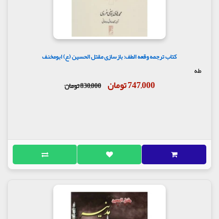
کتاب ترجمه وقعه الطف: بازسازی مقتل الحسین (ع) ابومخنف
طه
747,000 تومان
830,000 تومان