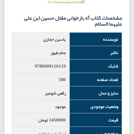
مشخصات کتاب آه بازخوانی مقتل حسین ابن علی
علیهما السلام
نویسنده
یاسین حجازی
ناشر
جام طهور
شابک
9786009116119
تعداد صفحه
580
سایز و مدل
رقعی شومیز
وضعیت موجودی
موجود
قیمت
1450000
تومان
صفحه وب
لینک این صفحه