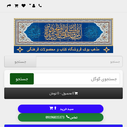
جستجو
جستجو
0 محصول - 0 تومان
⬆
سبد خرید
📞
تماس
09196835373