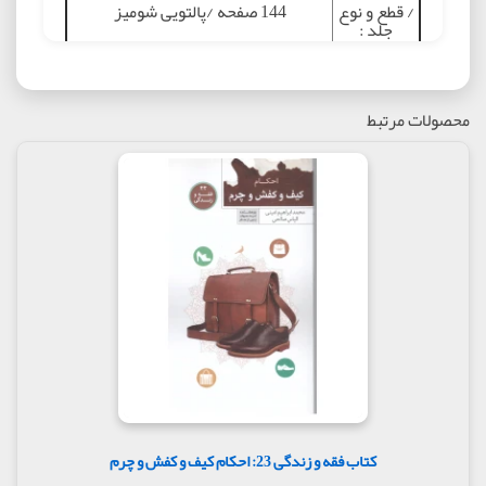
/ قطع و نوع
144 صفحه /پالتویی شومیز
جلد :
نوبت چاپ و
دوم 1396
سال چاپ :
محصولات مرتبط
قيمت پشت
جلد کتاب (
7200
تومان ) :
موضوع :
احکام تعمیرکاران خودرو
شابک :
9786006612751
خرید اینترنتی کتاب فقه و زندگی 50:
تگ ها :
احکام تعمیرکاران خودرو, محمد حاجی
اسماعیلی, نشر معروف
درباره کتاب
کتاب فقه و زندگی 23: احکام کیف و کفش و چرم