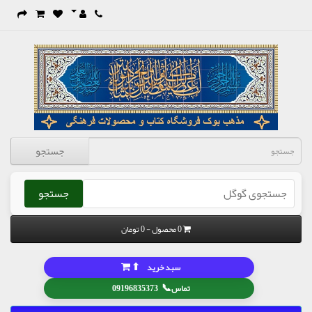
جستجو
جستجو
0 محصول - 0 تومان
⬆
سبد خرید
📞
تماس
09196835373