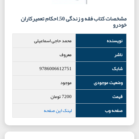
مشخصات کتاب فقه و زندگی 50, احکام تعمیرکاران
خودرو
نویسنده
محمد حاجی اسماعیلی
ناشر
معروف
شابک
9786006612751
وضعیت موجودی
موجود
قیمت
7200
تومان
صفحه وب
لینک این صفحه