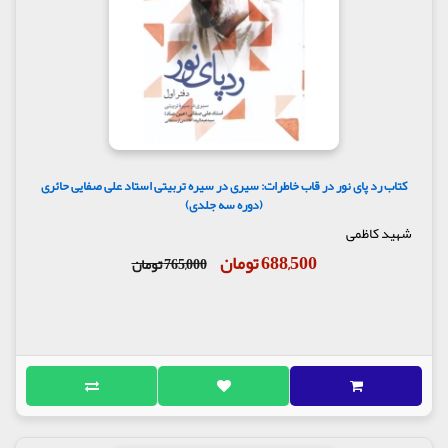
خواهم که به من توجهی کند؟..
مولف: استاد علی صفایی حائری
ناشر : انتشارات لیله القدر
کتاب رد پای نور در قاب خاطرات: سیری در سیره تربیتی استاد علی صفایی حائری
(دوره سه جلدی)
شهید کاظمی
688,500 تومان
765,000 تومان