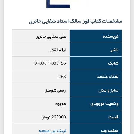
مشخصات کتاب فوز سالک استاد صفایی حائری
نویسنده
علی صفایی حائری
ناشر
لیله القدر
شابک
9789647803496
تعداد صفحه
263
سایز و مدل
رقعی شومیز
وضعیت موجودی
موجود
قیمت
265000
تومان
صفحه وب
لینک این صفحه