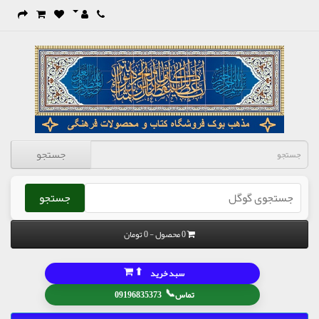
جستجو
جستجو
0 محصول - 0 تومان
⬆
سبد خرید
📞
تماس
09196835373