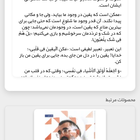
ایشان است.
«ممکن است که یقین در وجود ما بیاید، ولی جا و مکانی
پیدا نکند. آن قدر وجود ما شلوغ است که حتی جایی برای
بهترین متاع که یقین است، در وجودمان نمی‌باشد؛ چون
که در شک و تردّدمان سرخوشیم و بازی می‌کنیم؛ «بَلْ هُمْ
فِی شَک یلْعَبُون۱.
این تعبیر، تعبیر لطیفی است: «مَکنِ آلْیقِینَ فِی قَلْبِی»؛
خدایا! یقین را در دل من جای بده، جایی برای یقین من باز
کن.
«وَ آجْعَلْهُ أَوْثَقَ آلاَْشْیاءِ فِی نَفْسِی»؛ وقتی که در قلب من
نشست، از وثیق‌ترین و محکم‌ترین پیوندهای نفسانی‌ام؛
آن حالت‌هایی که در قلبم، آن نیروهایی که در وجودم
هستند، قرار بده.
در بخشی از کتاب می خوانیم: این که من برای چه کسی
محصولات مرتبط
حساب باز کرده ام ؟ این که چه کسانی از من تشکر کنند؟
این که چه کسانی به من بارک الله بگویند؟ به این ها
دقت کنید! آیا کسانی که خود مبتلایند ؟! کسانی که خود
اسیرند؟!...اگر من از اول حسابم را مشخص کرده باشم و
شادی ها و رنج هایم را در حساب خدا ریخته باشم، اگر
رنجم را در آن حساب گذاشته باشم، دیگر از چه کسی می