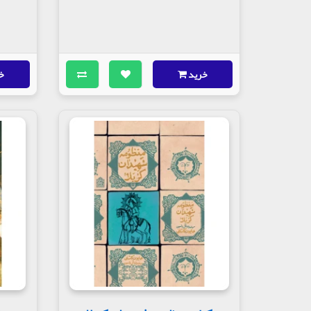
خرید
خ