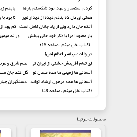
کردم استغفار و عهد خود شکستم بارها بایدم زین گ
همتی ای دل که بندم دیده از دیدار غیر تا بود با یا
آنکه جان دارد ولی از یاد جانان غافل است کم بود از
بار معبودا مرا با ذکر خود حالی ببخش ور نه میمیر
(کتاب نخل میثم ، صفحه 15)
در ولادت پیامبر اعظم (ص)
ای تمام آفرینش خشتی از ایوان تو علم شرق و غرب 
آسمانی ها زمینی ها همه مهمان تو گل کند جان مسی
آسمانی ها همه مرهون ارشاد تواند دستگیران جهان 
(کتاب نخل میثم ، صفحه 49)
در ولادت امیر المومنین (ع)
الله اکبر حرم امشب حرم شدی بیش از همیشه نز
آیینه دار آیینه ذوالکرم شدی باغ ارم نه ، رش
محصولات مرتبط
ای زادگاه فاطمه ، ای خانه علی پروانه تو خلق و تو
(کتاب نخل میثم ، صفحه 89)