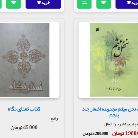
رید
خرید
کتاب تمنای نگاه
 نخل میثم مجموعه اشعار جلد
پنجم
رافع
اپ و نشر بین الملل
45,000 تومان
1,9 تومان
2,200,000 تومان