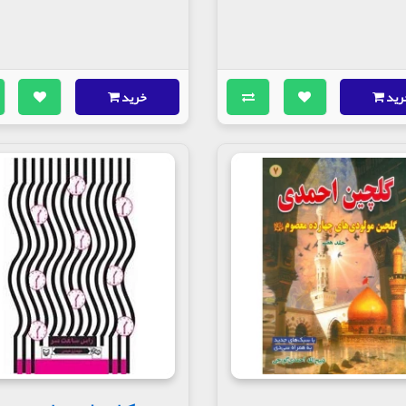
رید
خرید