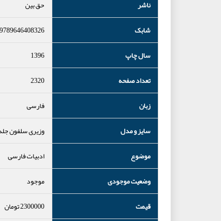
ناشر
حق بین
شابک
9789646408326
سال چاپ
1396
تعداد صفحه
2320
زبان
فارسی
سایز و مدل
وزیری سلفون جل
موضوع
ادبیات فارسی
وضعیت موجودی
موجود
قیمت
2300000
تومان