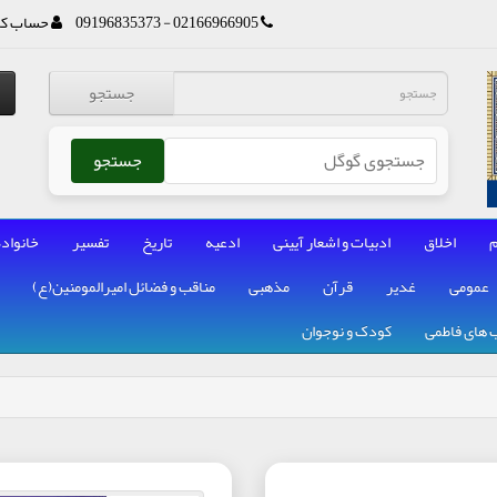
02166966905 - 09196835373
حساب کا
جستجو
جستجو
م
اخلاق
ادبیات و اشعار آیینی
ادعیه
تاریخ
تفسیر
خانواده
عمومی
غدیر
قرآن
مذهبی
مناقب و فضائل امیرالمومنین(ع)
 های فاطمی
کودک و نوجوان