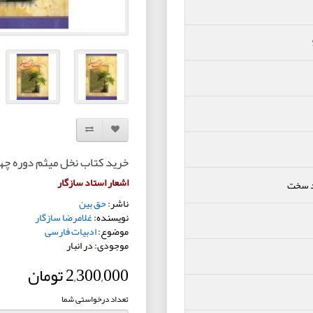
افزودن به لیست دلخواه
مقایسه این محصول
خرید کتاب نخل میثم دوره چه
اشعار استاد سازگار
د سخت
ناشر:
حق بین
نویسنده:
غلامرضا سازگار
موضوع:
ادبیات فارسی
موجودی: در انبار
2,300,000 تومان
تعداد درخواستی شما