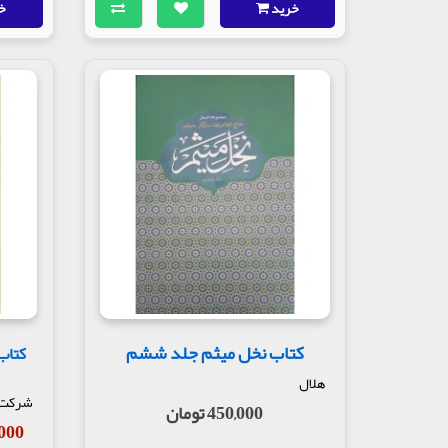
خرید
خ
مولف : حاج غلامرضا سازگار
ناشر : انتشارات حق بین
کتاب نخل میثم جلد ششم
کتاب
هلال
شرکت چ
450,000 تومان
80,000