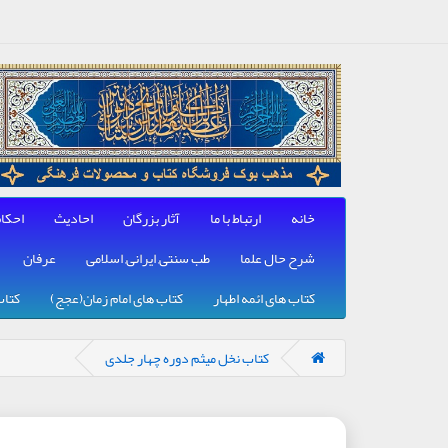
خانه
ارتباط با ما
آثار بزرگان
احادیث
احکا
شرح حال علما
طب سنتی, ایرانی, اسلامی
عرفان
کتاب های ائمه اطهار
کتاب های امام زمان(عجج)
کتاب
کتاب نخل میثم دوره چهار جلدی