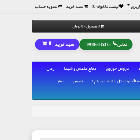
ربری
لیست دلخواه (0)
سبد خرید
تسویه حساب
0 محصول - 0 تومان
⬆
📞
سبد خرید
تماس
09196835373
دروس حوزوی
دفاع مقدس و شهدا
رمان
مناقب و مقاتل امام حسین (ع)
نفیس
نماز