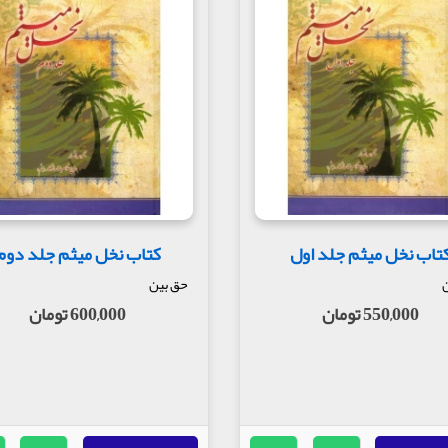
ست آفرینش آفرین است
حه آیات نورند
د بر روی محمد (ص)
یی کهخوردم ریخت بیرون از دهانم
 بر جگر از دوستان زخم زبانم
تاب نخل میثم جلد اول
کتاب نخل میثم جلد دوم
ده یا رب همسر نامهربانم
ن
حق بین
550,000 تومان
600,000 تومان
هرا نیمه شب فرزند زهرا می رود
آه و فغان تنهای تنها می رود
وسی ای دگر در طور سینا می رود