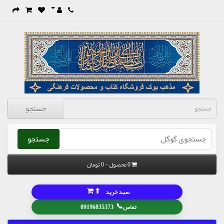
جستجو
جستجو
0 محصول - 0 تومان
⬆
سبد خرید
📞
تماس
09196835373