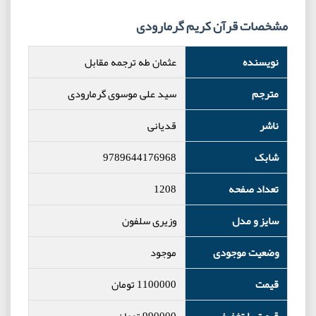
مشخصات قرآن کریم گرمارودی
نویسنده
عثمان طه ترجمه مقابل
مترجم
سید علی موسوی گرمارودی
ناشر
قدیانی
شابک
9789644176968
تعداد صفحه
1208
سایز و مدل
وزیری سلفون
وضعیت موجودی
موجود
قیمت
1100000
تومان
قیمت با تخفیف
990000
تومان