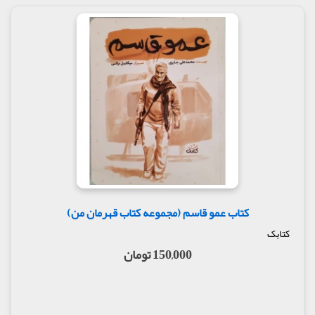
خوانند زندگی نمی کنم.» دوستش گفت: «شما از کجا می
دانی که در آن خانه ها نماز نمی خوانند؟ چرا اینقدر
بدبین هستی؟»
محسن گفت: «بدبین نیستم. از همه ی صاحب خانه ها
پرسیدم که در آن خانه نماز می خواندند یا نه؟ حالا
فهمیدی چرا هیچ کدام از خانه ها را قبول نکردم؟!»
خانه ای که رنگ و روی آفتاب را ندیده باشد، نمناک می
شود. کم کم بو می گیرد و دیگر برای سکونت مناسب
نیست. خانه ای هم که ساکنان آن نماز نخوانند و
ارتباطشان با خدا قطع باشد، محل رفت و آمد شیطان ها
می شود. هر جا هم شیطان ها وارد شوند، دیگر فرشته ها
به آنجا رفت و آمد نمی کنند.
صفحه 25 کتاب آقا محسن
کتاب عمو قاسم (مجموعه کتاب قهرمان من)
ماه رمضان بود و هوای مشهد هم حسابی گرم شده بود.
کتابک
به صحن آزادی رسیدند, محسن در را بوسید. دست
گذاشت روی سینه و به امام رضا (ع) سلام داد. بعد هم
150,000 تومان
پشت سر پدر و مادرش وارد حرم شد.
خانوادگی کنار حوض نشستند و شروع کردند به خواندن
زیارت نامه. آقا محسن غرق در حال خودش بود که صدای