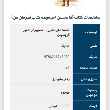
مشخصات کتاب آقا محسن (مجموعه کتاب قهرمان من)
محمد علی جابری
-
تصویرگر : امیر
نویسنده
گروسیان
ناشر
کتابک
شابک
9786226745970
تعداد صفحه
48
سایز و مدل
رقعی شومیز
وضعیت
موجود
موجودی
قیمت
500000
تومان