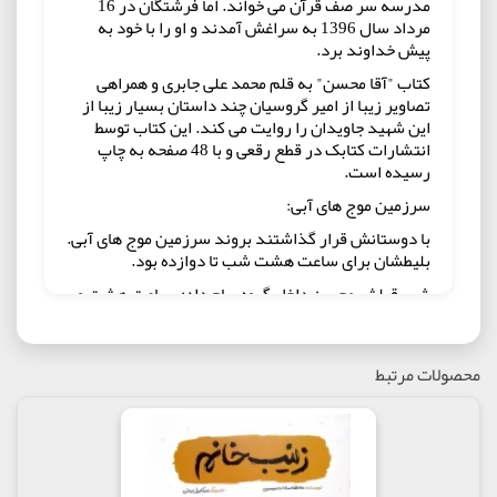
مدرسه سر صف قرآن می خواند. اما فرشتگان در 16
مرداد سال 1396 به سراغش آمدند و او را با خود به
پیش خداوند برد.
کتاب "آقا محسن" به قلم محمد علی جابری و همراهی
تصاویر زیبا از امیر گروسیان چند داستان بسیار زیبا از
این شهید جاویدان را روایت می کند. این کتاب توسط
انتشارات کتابک در قطع رقعی و با 48 صفحه به چاپ
رسیده است.
سرزمین موج های آبی:
با دوستانش قرار گذاشتند بروند سرزمین موج های آبی.
بلیطشان برای ساعت هشت شب تا دوازده بود.
شب قبلش محسن داخل گروه پیام داد: «ساعت هشت و
نیم اذان می گویند، آن وقت نمازمان را کجا بخوانیم؟»
دوستش مجید نوشت: «به خدا ما هم مسلمان هستیم،
توبیا، همانجایک گوشه نمازمان را هم می خوانیم.» محسن
محصولات مرتبط
قبول نکرد و گفت: «نه، من تا نماز نخوانم نمی آیم.» مجید
تهدیدش کرد که اگر دیر آمدی باید برای همه بستنی
بخری. او هم قبول کرد.
دوستان محسن سر ساعت هشت رفتند داخل و مشغول
بازی شدند. ساعت نه مجید آمد سمت رختکن و دنبال