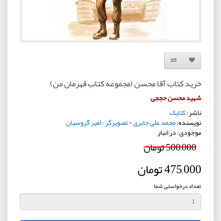
افزودن به لیست دلخواه
مقایسه این محصول
خرید کتاب آقا محسن (مجموعه کتاب قهرمان من)
شهید محسن حججی
ناشر:
کتابک
نویسنده:
محمد علی جابری
-
تصویرگر : امیر گروسیان
موجودی: در انبار
500,000 تومان
475,000 تومان
تعداد درخواستی شما