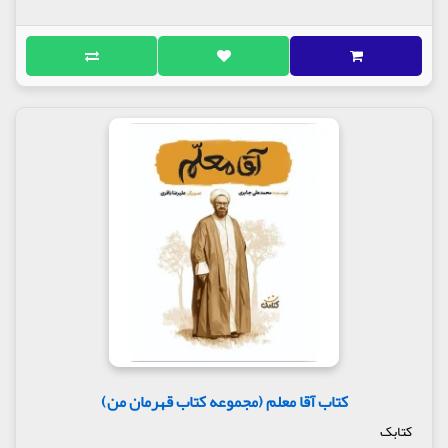
بلندی شنید.
یک نفر می گفت: بلند بگو لااله الا الله چند نفر دیگر هم
زیر تابوت می گفتند: لا اله الا الله
مادر محسن از یکی پرسید چه کسی مرده؟ آن شخص
گفت مرد جوانی بوده و یک بچه کوچک هم داشته است
محسن همین که دید مادرش برای آن پسر ناراحت شده و
می خواهد گریه کند, گفت می بینی مادر دنیا همین است!
اگر شهید نشویم, می میریم....
کتاب آقا معلم (مجموعه کتاب قهرمان من)
کتابک