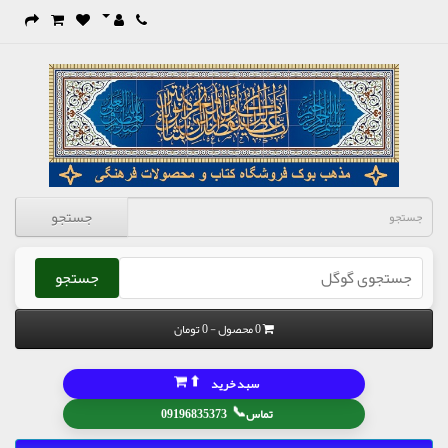
جستجو
جستجو
0 محصول - 0 تومان
⬆
سبد خرید
📞
تماس
09196835373