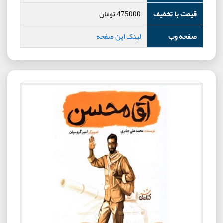
قیمت با تخفیف
475000
تومان
صفحه وب
لینک این صفحه