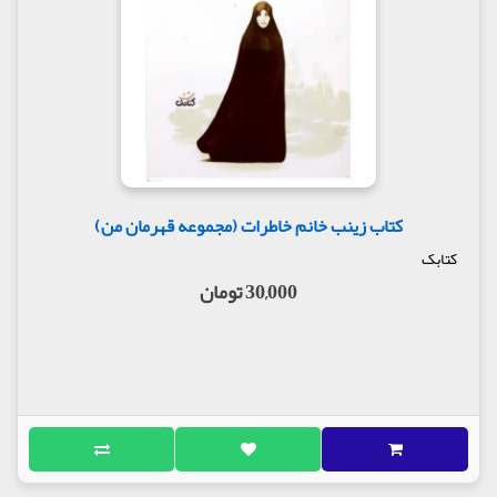
محسن گشت، اما هنوز خبری از او نبود.
چند دقیقه بعد سر و کله ی محسن پیدا شد و گفت:
«خیلی التماس کردم تا اجازه دادند در اتاق غریق نجات ها
نماز بخوانم.» دم در به او گفته بودند: «برو داخل، آنجایک
نمازخانه ی کوچک هست.» محسن قبول نکرده و گفته
بود: «دوست ندارم در مقابل خدای خودم با لباس
نامناسب به نماز بایستم.)
صفحه 14 کتاب آقا محسن
بچه های حاج احمد:
کتاب زینب خانم خاطرات (مجموعه قهرمان من)
دنبال خانه ی اجاره ای می گشت. با دوستش خانه های
کتابک
زیادی را دیدند، اما هر خانه ای را به بهانه ای قبول نمی
30,000 تومان
کرد. هرچه دوستش توضیح می داد که این خانه مشکلی
ندارد و دلیل تو منطقی نیست، باز هم نمی پذیرفت.
بعد از چند ساعت از این خانه به آن خانه رفتن، دوستش
عصبانی شد و گفت: «بیچاره مان کردی پسر! مگر چند روز
دیگر عروسی ات نیست، پس چرا اینقدر بهانه میگیری؟
چرا خانه های به این خوبی را اجاره نمیکنی؟»
موقع برگشت محسن به دوستش گفت: «بچه ی حاج
احمد، این خانه ها که رفتیم، ساکنان آنها نماز نمی
خواندند. من هیچ وقت در خانه ای که اهلش نماز نمی