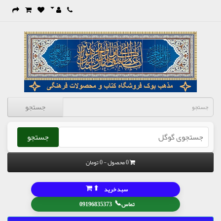
جستجو
جستجو
0 محصول - 0 تومان
⬆
سبد خرید
📞
تماس
09196835373