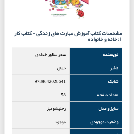
مشخصات کتاب آموزش مهارت های زندگی - کتاب کار
1: خانه و خانواده
نویسنده
سحر سالور خدادی
ناشر
جمال
شابک
9789642028641
تعداد صفحه
58
سایز و مدل
رحلیشومیز
وضعیت موجودی
موجود