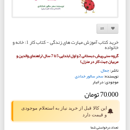
افزودن به لیست دلخواه
مقایسه این محصول
خرید کتاب آموزش مهارت های زندگی - کتاب کار 1: خانه و
خانواده
گروه سنی پیش دبستانی 2 و اول ابتدایی 5 تا 7 سال (راهنمای والدین و
مربیان جهت کار در منزل)
ناشر:
جمال
نویسنده:
سحر سالور خدادی
موجودی: در انبار
70,000 تومان
این کالا قبل از خرید نیاز به استعلام موجودی
🔔
و قیمت دارد
تعداد درخواستی شما