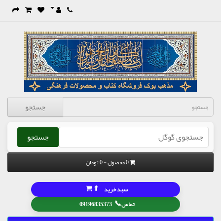
جستجو
جستجو
0 محصول - 0 تومان
⬆
سبد خرید
📞
تماس
09196835373