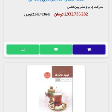
شرکت چاپ و نشر بین الملل
1,932,735,282 تومان
2,147,483,647 تومان