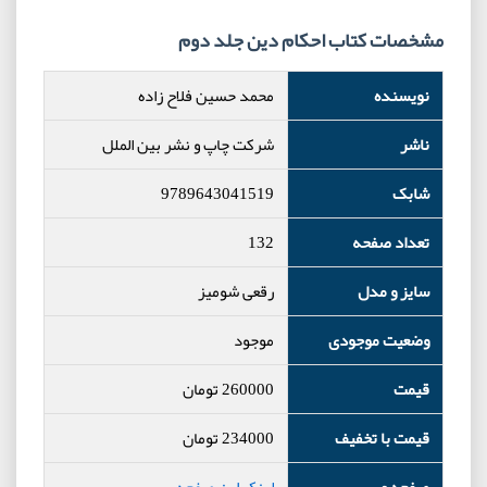
مشخصات کتاب احکام دین جلد دوم
نویسنده
محمد حسین فلاح زاده
ناشر
شرکت چاپ و نشر بین الملل
شابک
9789643041519
تعداد صفحه
132
سایز و مدل
رقعی شومیز
وضعیت موجودی
موجود
قیمت
260000
تومان
قیمت با تخفیف
234000
تومان
صفحه وب
لینک این صفحه