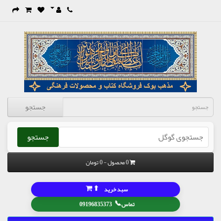
جستجو
جستجو
0 محصول - 0 تومان
⬆
سبد خرید
📞
تماس
09196835373