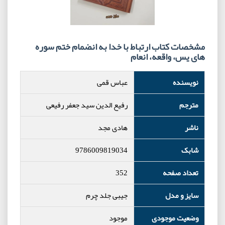
مشخصات کتاب ارتباط با خدا به انضمام ختم سوره
های یس، واقعه، انعام
نویسنده
عباس قمی
مترجم
رفیع الدین سید جعفر رفیعی
ناشر
هادی مجد
شابک
9786009819034
تعداد صفحه
352
سایز و مدل
جیبی جلد چرم
وضعیت موجودی
موجود