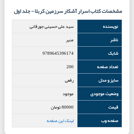
مشخصات کتاب اسرار آشکار سرزمین کربلا - جلد اول
نویسنده
سید علی حسینی جورقانی
ناشر
منیر
شابک
9789645396174
تعداد صفحه
200
سایز و مدل
رقعی
وضعیت موجودی
موجود
قیمت
80000
تومان
صفحه وب
لینک این صفحه