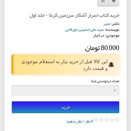
افزودن به لیست دلخواه
مقایسه این محصول
خرید کتاب اسرار آشکار سرزمین کربلا - جلد اول
ناشر:
منیر
نویسنده:
سید علی حسینی جورقانی
موجودی: در انبار
80,000 تومان
این کالا قبل از خرید نیاز به استعلام موجودی
🔔
و قیمت دارد
تعداد درخواستی شما
خرید
0 نظر
/
نظر بدهید