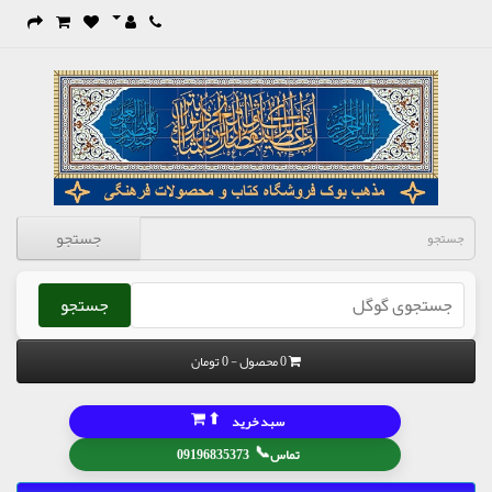
جستجو
جستجو
0 محصول - 0 تومان
⬆
سبد خرید
📞
تماس
09196835373