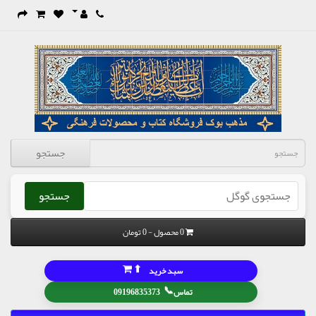
جستجو
جستجو
0 محصول - 0 تومان
⬆
سبد خرید
📞
تماس
09196835373