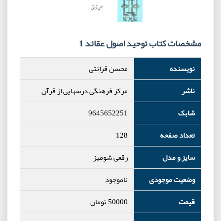
مشخصات کتاب توحید اصول عقائد 1
نویسنده
محسن قرائتی
ناشر
مرکز فرهنگی درسهایی از قرآن
شابک
9645652251
تعداد صفحه
128
سایز و مدل
رقعی شومیز
وضعیت موجودی
ناموجود
قیمت
50000
تومان