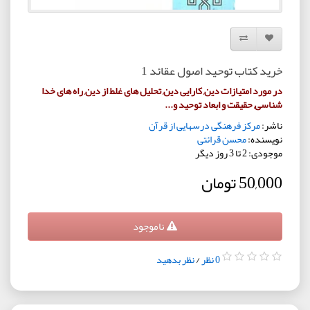
افزودن به لیست دلخواه
مقایسه این محصول
خرید کتاب توحید اصول عقائد 1
در مورد امتیازات دین, کارایی دین, تحلیل های غلط از دین, راه های خدا
شناسی, حقیقت و ابعاد توحید و...
ناشر:
مرکز فرهنگی درسهایی از قرآن
نویسنده:
محسن قرائتی
موجودی: 2 تا 3 روز دیگر
50,000 تومان
ناموجود
0 نظر
/
نظر بدهید