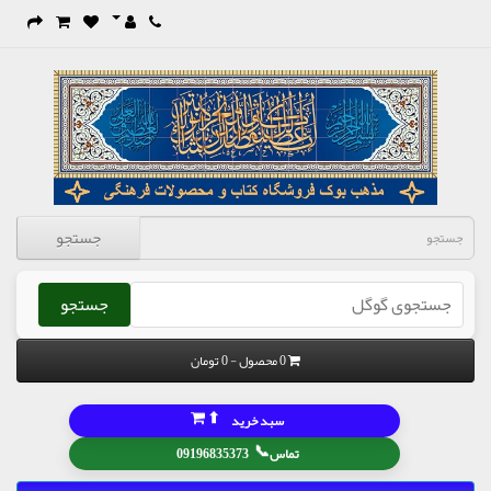
جستجو
جستجو
0 محصول - 0 تومان
⬆
سبد خرید
📞
تماس
09196835373