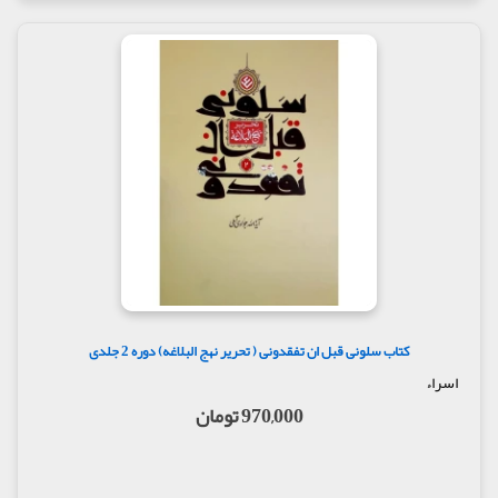
کتاب سلونی قبل ان تفقدونی ( تحریر نهج البلاغه) دوره 2 جلدی
اسراء
970,000 تومان