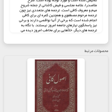
ملاصدرا، علامه مجلسی و فیض کاشانی از جمله شروح
مهم و معروف کافی است. ترجمه های متعددی نیز چون
ترجمه مرحوم مصطفوی و همچنین کمره ای برای کافی
انجام شده است که برخی از آنها نواقصی دارند و برخی
نیز پاسخگوی نیازهای جامعه امروز نیستند. با نگاه به
ترجمه های دیگر، خلأهایی برای مخاطب امروز دیده می
شود که تلاش شده در ترجمه حاضر، چنین نقصی وجود
نداشته باشد و این اثر ارزشمند، برای همه علاقه مندان
فرهنگ اهل بیت(ع) قابل استفاده باشد. برخی از ویژگی
های اصول کافی با ترجمه حسین انصاریان : «رعایت اصول
محصولات مرتبط
و قواعد دستور زبانی فارسی»، «استفاده از واژگان
درست، دقیق و خوش آهنگ»، «انتخاب نزدیکترین واژگان
معادل»، «توجه به باطن کلام معصوم(ع) و لحاظ اصطلاحات
و ضرب المثل ها»، «توجه ویژه به شروح معتبر اصول
کافی»، «ارزیابی و مطالعه دقیق ترجمه های موجود اصول
کافی و استفاده از نقات قوت آنها»، «وفاداری کامل به متن
کتاب و تمایز توضیحات مترجم از متن اصلی»، «چینش نو و
شماره گذاری ابواب و رعایت استانداردهای پژوهشی» و
«استفاده از نسخه اصلی دارالکتب الاسلامیه و ارجاع
مصادر معتبر و رفع نقص آن»