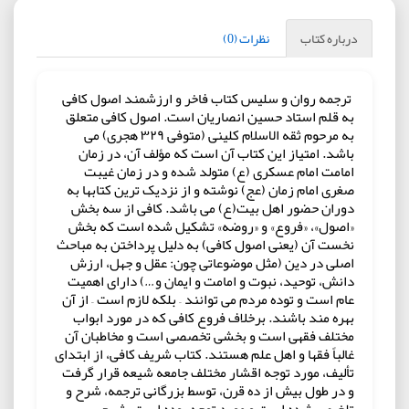
درباره کتاب
نظرات (0)
ترجمه روان و سلیس کتاب فاخر و ارزشمند اصول کافی
به قلم استاد حسین انصاریان است. اصول کافی متعلق
به مرحوم ثقه الاسلام کلینی (متوفی ۳۲۹ هجری) می
باشد. امتیاز این کتاب آن است که مؤلف آن، در زمان
امامت امام عسکری (ع) متولد شده و در زمان غیبت
صغری امام زمان (عج) نوشته و از نزدیک ترین کتابها به
دوران حضور اهل بیت(ع) می باشد. کافی از سه بخش
«اصول»، «فروع» و «روضه» تشکیل شده است که بخش
نخست آن (یعنی اصول کافی) به دلیل پرداختن به مباحث
اصلی در دین (مثل موضوعاتی چون: عقل و جهل، ارزش
دانش، توحید، نبوت و امامت و ایمان و…) دارای اهمیت
عام است و توده مردم می توانند – بلکه لازم است – از آن
بهره مند باشند. برخلاف فروع کافی که در مورد ابواب
مختلف فقهی است و بخشی تخصصی است و مخاطبان آن
غالباً فقها و اهل علم هستند. کتاب شریف کافی، از ابتدای
تألیف، مورد توجه اقشار مختلف جامعه شیعه قرار گرفت
و در طول بیش از ده قرن، توسط بزرگانی ترجمه، شرح و
تلخیص شده است و مورد توجه بوده است. شرح