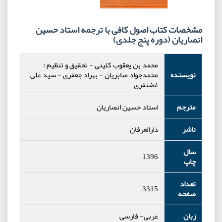
مشخصات کتاب اصول کافی با ترجمه استاد حسین
انصاریان (دوره پنج جلدی)
محمد بن یعقوب کلینی
-
تحقیق و تنظیم :
نویسنده
محمدجواد صابریان
-
بهراد جعفری
-
سید علی
غضنفری
مترجم
استاد حسین انصاریان
ناشر
دارالعرفان
سال
1396
چاپ
تعداد
3315
صفحه
زبان
عربی- فارسی