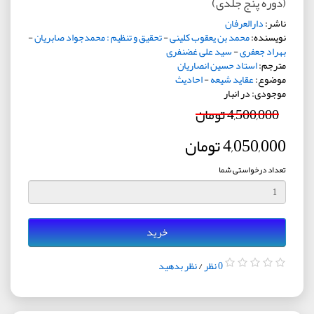
(دوره پنج جلدی)
ناشر:
دارالعرفان
نویسنده:
محمد بن یعقوب کلینی
-
تحقیق و تنظیم : محمدجواد صابریان
-
بهراد جعفری
-
سید علی غضنفری
مترجم:
استاد حسین انصاریان
موضوع:
عقاید شیعه
-
احادیث
موجودی: در انبار
4,500,000 تومان
4,050,000 تومان
تعداد درخواستی شما
خرید
0 نظر
/
نظر بدهید