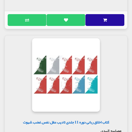
کتاب اخلاق ربانی دوره 11 جلدی تادیب عقل, نفس, غضب, شهوت
مصابیح الهدی