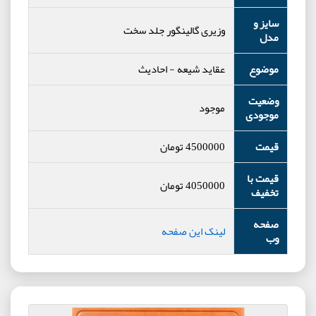
سایز و
وزیری گالینگور جلد سخت
مدل
موضوع
عقاید شیعه
-
احادیث
وضعیت
موجود
موجودی
قیمت
4500000
تومان
قیمت با
4050000
تومان
تخفیف
صفحه
لینک این صفحه
وب