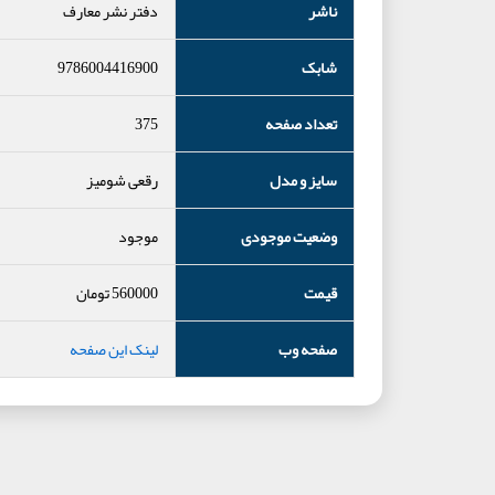
ناشر
دفتر نشر معارف
شابک
9786004416900
تعداد صفحه
375
سایز و مدل
رقعی شومیز
وضعیت موجودی
موجود
قیمت
560000
تومان
صفحه وب
لینک این صفحه