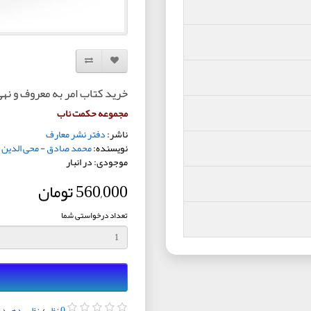
افزودن به لیست دلخواه
مقایسه این محصول
خرید کتاب امر به معروف و نهی
مجموعه حکمت ناب
ناشر:
دفتر نشر معارف
نویسنده:
محمد صادق
-
محی الدین
-
موجودی: در انبار
560,000 تومان
تعداد درخواستی شما
0 نظر
/
نظر بدهید