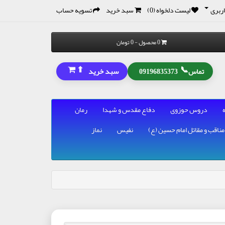
ربری
لیست دلخواه (0)
سبد خرید
تسویه حساب
0 محصول - 0 تومان
⬆
📞
سبد خرید
تماس
09196835373
دروس حوزوی
دفاع مقدس و شهدا
رمان
مناقب و مقاتل امام حسین (ع)
نفیس
نماز