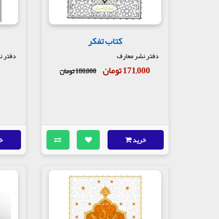
کتاب تفکر
دفتر نشر معارف
دفتر ن
171,000 تومان
180,000 تومان
خرید
خ