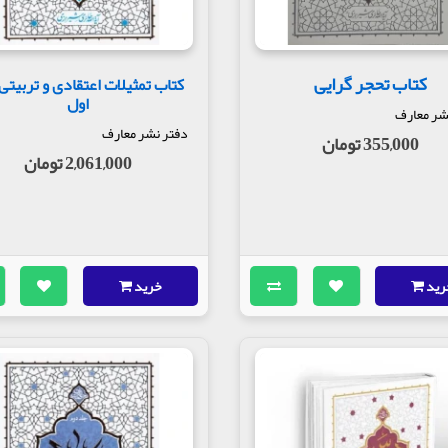
کتاب تحجر گرایی
کتاب تمثیلات اعتقادی و تربیتی
اول
شر معارف
دفتر نشر معارف
355,000 تومان
2,061,000 تومان
رید
خرید