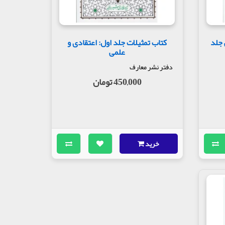
 جلد
کتاب تمثیلات جلد اول: اعتقادی و
علمی
دفتر نشر معارف
450,000 تومان
خرید