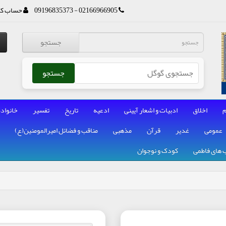
02166966905 - 09196835373
حساب کا
جستجو
جستجو
م
اخلاق
ادبیات و اشعار آیینی
ادعیه
تاریخ
تفسیر
خانواده
عمومی
غدیر
قرآن
مذهبی
مناقب و فضائل امیرالمومنین(ع)
 های فاطمی
کودک و نوجوان