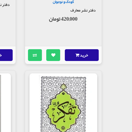
کودک و نوجوان
دفتر ن
دفتر نشر معارف
420,000 تومان
خرید
خ