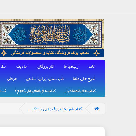
خانه
ارتباط با ما
آثار بزرگان
احادیث
احکا
شرح حال علما
طب سنتی, ایرانی, اسلامی
عرفان
کتاب های ائمه اطهار
کتاب های امام زمان(عجج)
کتاب
کتاب امر به معروف و نهی از منک...