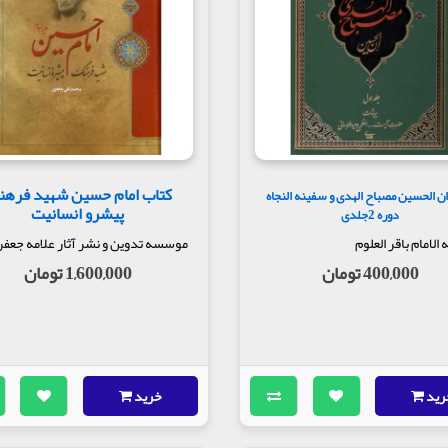
کتاب امام حسین شهید فره
ن الحسین مصباح الهدی و سفینه النجاه
پیشرو انسانیت
دوره 2جلدی
لامام باقر العلوم
موسسه تدوین و نشر آثار علامه جعف
400,000 تومان
1,600,000 تومان
رید
خرید