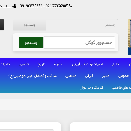
02166966905 - 09196835373
حساب کا
جستجو
جستجو
م
اخلاق
ادبیات و اشعار آیینی
ادعیه
تاریخ
تفسیر
خانواده
عمومی
غدیر
قرآن
مذهبی
مناقب و فضائل امیرالمومنین(ع)
 های فاطمی
کودک و نوجوان