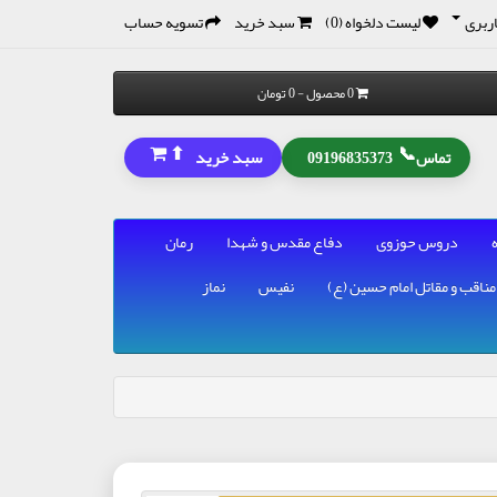
ربری
لیست دلخواه (0)
سبد خرید
تسویه حساب
0 محصول - 0 تومان
⬆
📞
سبد خرید
تماس
09196835373
دروس حوزوی
دفاع مقدس و شهدا
رمان
مناقب و مقاتل امام حسین (ع)
نفیس
نماز