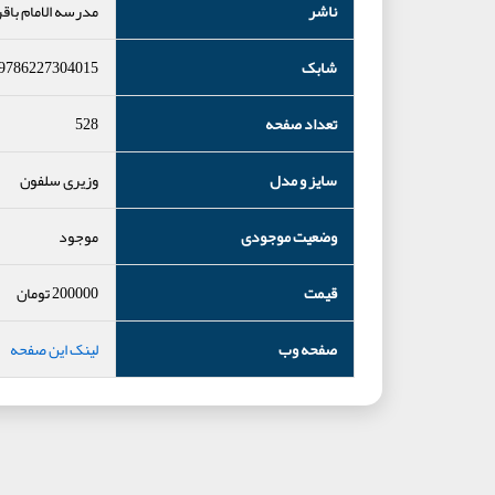
ناشر
مدرسه الامام باقر
شابک
9786227304015
تعداد صفحه
528
سایز و مدل
وزیری سلفون
وضعیت موجودی
موجود
قیمت
200000
تومان
صفحه وب
لینک این صفحه