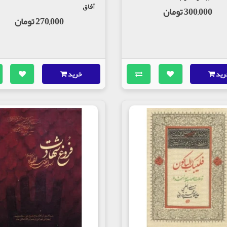
آفاق
300,000 تومان
270,000 تومان
رید
خرید