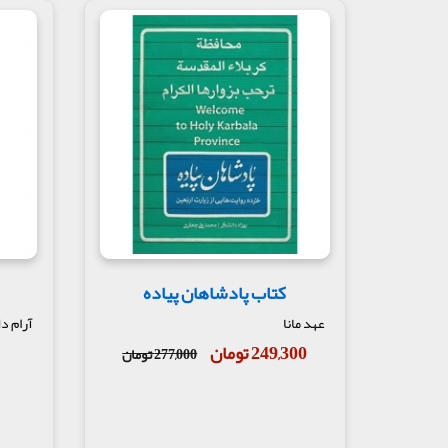
کتاب پادشاهان پیاده
عهد مانا
آرام د
249,300 تومان
277,000 تومان