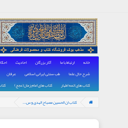
خانه
ارتباط با ما
آثار بزرگان
احادیث
احکا
شرح حال علما
طب سنتی, ایرانی, اسلامی
عرفان
کتاب های ائمه اطهار
کتاب های امام زمان(عجج)
کتاب
کتاب ان الحسین مصباح الهدی و س...