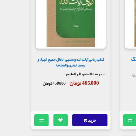
نگ
کتاب ربانی آیات الله و منتهی الامال جمیع انبیاء و
اوصیا (علیهم السلام)
ری
مدرسه الامام باقر العلوم
405,000 تومان
450,000 تومان
خرید