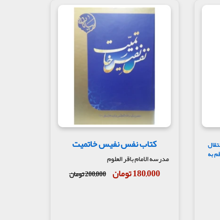
کتاب نفس نفیس خاتمیت
تقال
م به
مدرسه الامام باقر العلوم
180,000 تومان
200,000 تومان