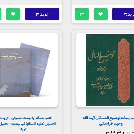
رید
خرید
 رساله توضیح المسائل آیت الله
کتاب همگام با نهضت حسینی - ترجمه
وحید خراسانی
الحسین (علیه السلام) فی نهضته - تحلیل
کربلا
لامام باقر العلوم