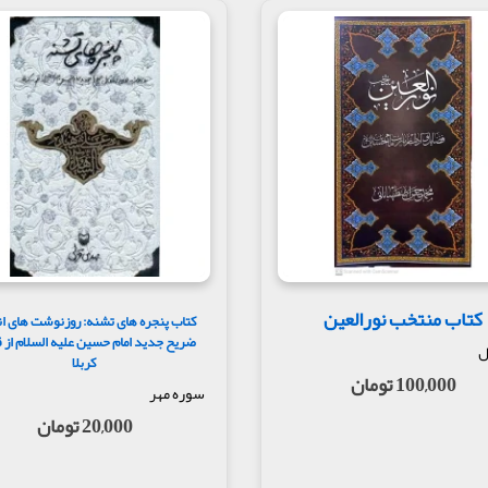
کتاب منتخب نورالعین
کتاب پنجره های تشنه: روزنوشت های ان
ضریح جدید امام حسین علیه السلام از ق
ل
کربلا
100,000 تومان
سوره مهر
20,000 تومان