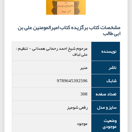
مشخصات کتاب برگزیده کتاب امیرالمومنین علی بن
ابی طالب
مرحوم شیخ احمد رحمانی همدانی
-
تنظیم :
نویسنده
علی لباف
ناشر
منیر
شابک
9789645392596
تعداد صفحه
308
سایز و مدل
رقعی شومیز
وضعیت
موجود
موجودی