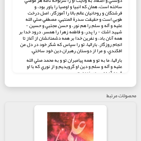
دوستي و اعتقاد به ولايت او را سرلوحه نامه هر مؤمني
ساخته است، همان كه انبيا و اوصيا را ياور بود، و
فرشتگان و روحانيان عالم بالا را آموزگار، اصل درخت
طوبي است و حقيقت سدرة المنتهي، مصطفي صلي الله
عليه و آله و سلم را هم نور، و حسن مجتبي و حسين -
شهيد اشك - را پدر، و فاطمه زهرا را همسر. درود خدا بر
همه آنان باد، و نفرين خدا بر همه دشمنانشان از آغاز تا
انجام روزگار. بارالها، تو را سپاس كه شكر خود در دل من
افكندي، و مرا از دوستان رهبران دين خود ساختي.
بارالها، ما به تو و همه پيامبران تو و به محمد صلي الله
عليه و آله و سلم و دين او گرويديم و از نوري كه با او
فرود آمده پيروي نموديم.
خداوندا، باور دارم كه وعده تو درست است و گفتارت
راست، و رستاخيز بي گمان فرا خواهد رسيد و ترديدي
در آن نيست.
محصولات مرتبط
خداي من، مولايم، سرورم، ما را از واليان دين و حاميان
آيين و حجتهاي تو بر آفريدگانت اين خبر رسيده است كه:
(هر كه نسيم آرام بخش دوستي ما خاندان را در قلب
خود مي يابد مادر خود را فراوان دعا كند)، اي پروردگار و
مولاي من، به نامهاي نيكويت سوگند كه من چنين نسيمي
را در خويش احساس مي كنم، خداوندا، به جود و منت و