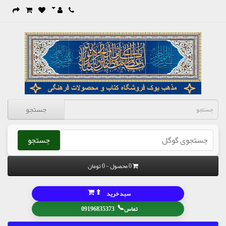
جستجو
جستجو
0 محصول - 0 تومان
⬆
سبد خرید
📞
تماس
09196835373