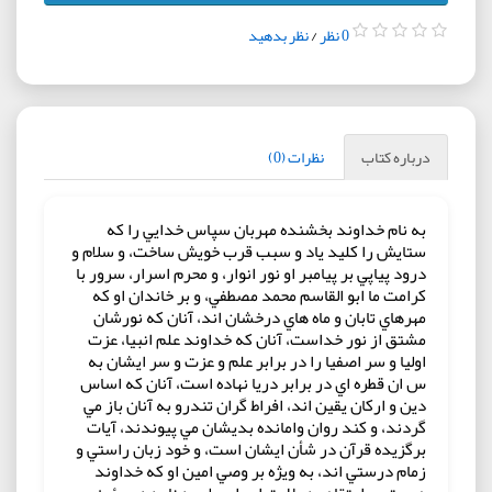
0 نظر
/
نظر بدهید
درباره کتاب
نظرات (0)
به نام خداوند بخشنده مهربان سپاس خدايي را كه
ستايش را كليد ياد و سبب قرب خويش ساخت، و سلام و
درود پياپي بر پيامبر او نور انوار، و محرم اسرار، سرور با
كرامت ما ابو القاسم محمد مصطفي، و بر خاندان او كه
مهرهاي تابان و ماه هاي درخشان اند، آنان كه نورشان
مشتق از نور خداست، آنان كه خداوند علم انبيا، عزت
اوليا و سر اصفيا را در برابر علم و عزت و سر ايشان به
س ان قطره اي در برابر دريا نهاده است، آنان كه اساس
دين و اركان يقين اند، افراط گران تندرو به آنان باز مي
گردند، و كند روان وامانده بديشان مي پيوندند، آيات
برگزيده قرآن در شأن ايشان است، و خود زبان راستي و
زمام درستي اند، به ويژه بر وصي امين او كه خداوند