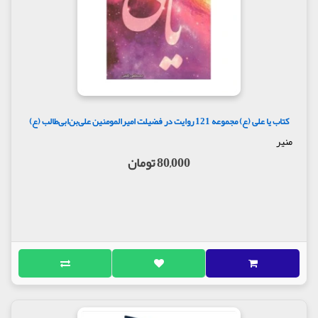
رحمتت، پدر و مادر مرا بيامرز و آنان را به پاس تربيت
صحيح من در كودكي در آغوش مهر و رحمت خويش جاي
ده.
کتاب یا علی (ع) مجموعه 121 روایت در فضیلت امیرالمومنین علی‌بن‌ابی‌طالب (ع)
منیر
80,000 تومان