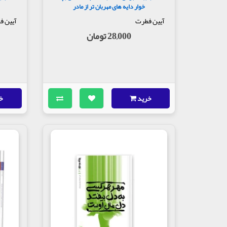
خوار دایه های مهربان تر از مادر
آیین فطرت
آیین ف
28,000 تومان
خرید
خ