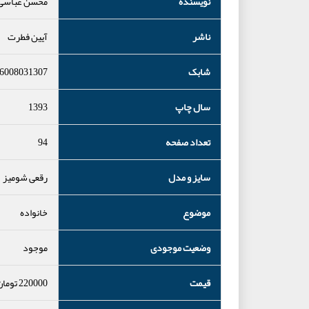
نویسنده
محسن عباسی 
ناشر
آیین فطرت
شابک
6008031307
سال چاپ
1393
تعداد صفحه
94
سایز و مدل
رقعی شومیز
موضوع
خانواده
وضعیت موجودی
موجود
قیمت
220000
تومان