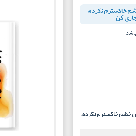
خشم خاکسترم نکرده،
جاری کن
 باشد
تش خشم خاکسترم نکرده،