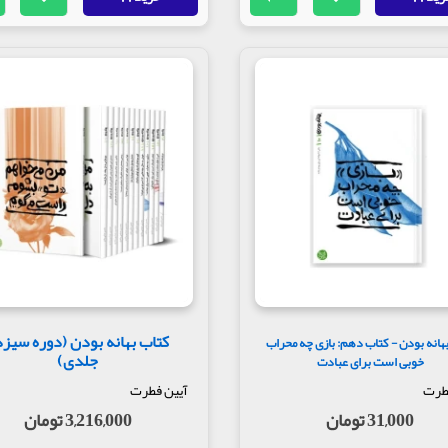
کتاب بهانه بودن (دوره سیزد
هانه بودن - کتاب دهم: بازی چه محراب
جلدی)
خوبی است برای عبادت
طرت
آیین فطرت
31,000 تومان
3,216,000 تومان