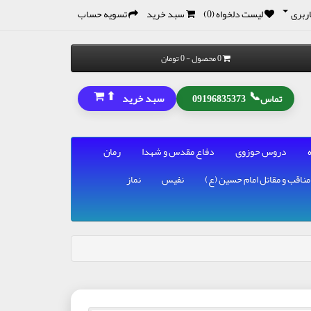
ربری
لیست دلخواه (0)
سبد خرید
تسویه حساب
0 محصول - 0 تومان
⬆
📞
سبد خرید
تماس
09196835373
دروس حوزوی
دفاع مقدس و شهدا
رمان
مناقب و مقاتل امام حسین (ع)
نفیس
نماز