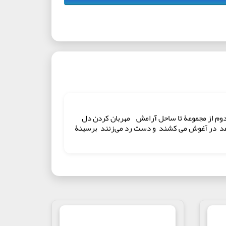
 دلم جاری کن موضوع: بایدهای لازم در زندگی مشترک(1) ضمیمۀ ادبی کتاب دوم از مجموعۀ تا ساحل آرامش مهربان کردن دل
بدهد در آغوش می کشند و دست رد می‌زنند برسینۀ