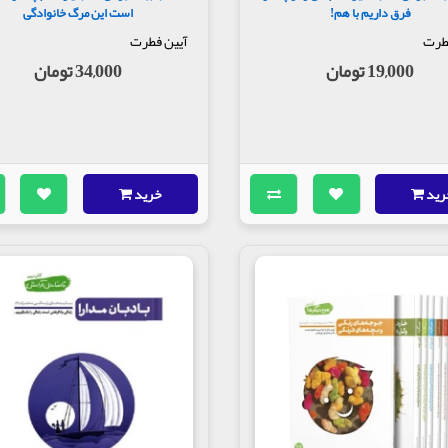
فرق داریم با هم!
است این مرگ خانوادگی
طرت
آیین فطرت
19,000 تومان
34,000 تومان
رید
خرید