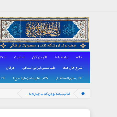
خانه
ارتباط با ما
آثار بزرگان
احادیث
احکا
شرح حال علما
طب سنتی, ایرانی, اسلامی
عرفان
کتاب های ائمه اطهار
کتاب های امام زمان(عجج)
کتاب
کتاب بهانه بودن کتاب چهارم تا ...