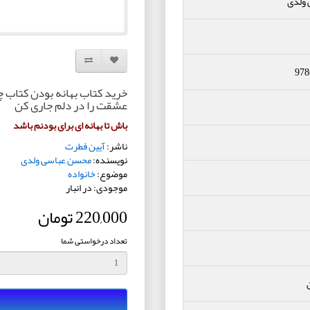
ولدی
افزودن به لیست دلخواه
مقایسه این محصول
978
خرید کتاب بهانه بودن کتاب 
عشقت را در دلم جاری کن
باش تا بهانه ای برای بودنم باشد
ناشر:
آیین فطرت
نویسنده:
محسن عباسی ولدی
موضوع:
خانواده
موجودی: در انبار
220,000 تومان
تعداد درخواستی شما