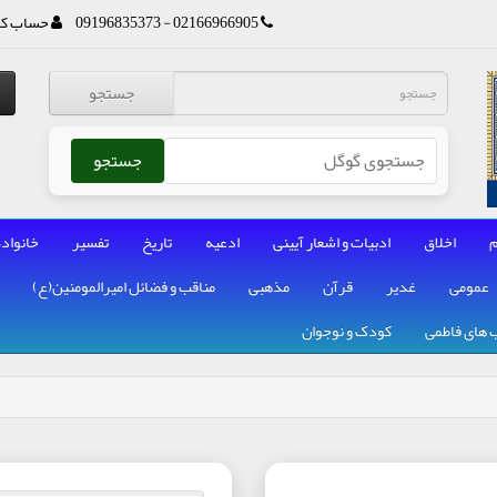
02166966905 - 09196835373
حساب کا
جستجو
جستجو
م
اخلاق
ادبیات و اشعار آیینی
ادعیه
تاریخ
تفسیر
خانواده
عمومی
غدیر
قرآن
مذهبی
مناقب و فضائل امیرالمومنین(ع)
 های فاطمی
کودک و نوجوان