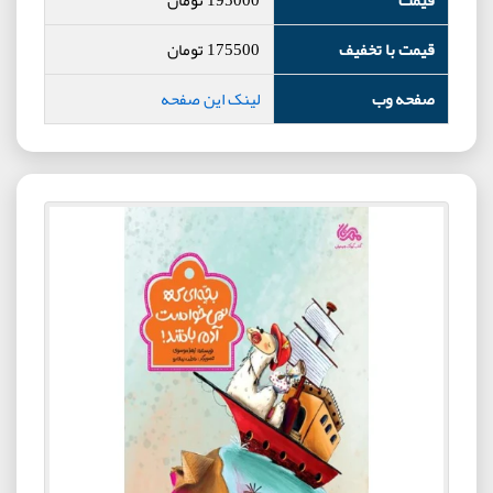
قیمت با تخفیف
175500
تومان
صفحه وب
لینک این صفحه