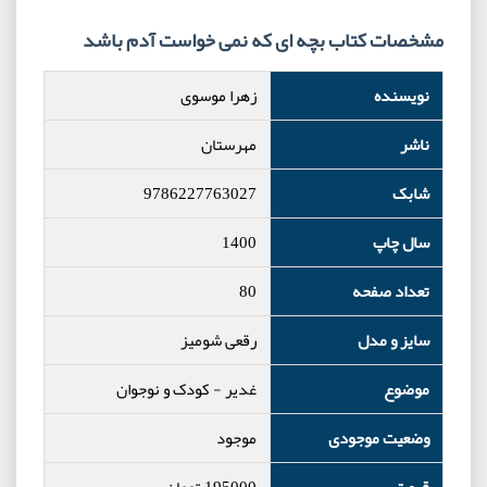
مشخصات کتاب بچه‌ ای که نمی‌ خواست آدم باشد
نویسنده
زهرا موسوی
ناشر
مهرستان
شابک
9786227763027
سال چاپ
1400
تعداد صفحه
80
سایز و مدل
رقعی شومیز
موضوع
غدیر
-
کودک و نوجوان
وضعیت موجودی
موجود
قیمت
195000
تومان