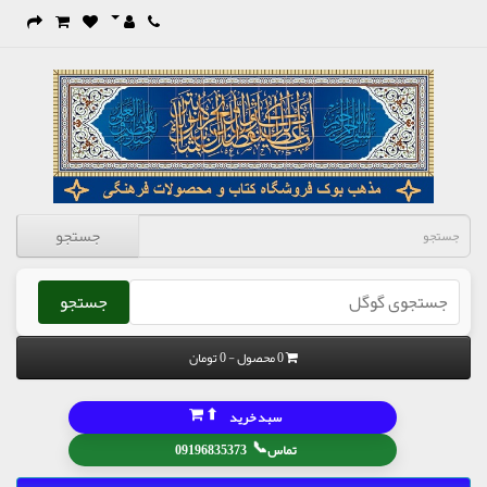
جستجو
جستجو
0 محصول - 0 تومان
⬆
سبد خرید
📞
تماس
09196835373