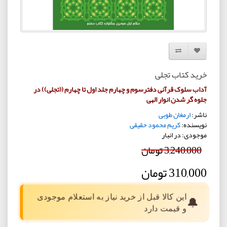
افزودن به لیست دلخواه
مقایسه این محصول
خرید کتاب تجلی
آداب سلوک قرآنی دفترسوم و چهارم جلد اول تا چهارم ((تجلی)) در
جلوه گر شدن انوار الهی
ناشر:
ارمغان طوبی
نویسنده:
کریم محمود حقیقی
موجودی: در انبار
3,240,000 تومان
310,000 تومان
این کالا قبل از خرید نیاز به استعلام موجودی
🔔
و قیمت دارد