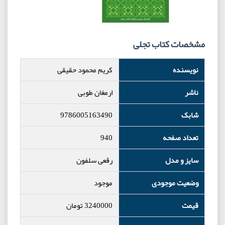
مشخصات کتاب تجلی
نویسنده
کریم محمود حقیقی
ناشر
ارمغان طوبی
شابک
9786005163490
تعداد صفحه
940
سایز و مدل
رقعی سلفون
وضعیت موجودی
موجود
قیمت
3240000
تومان