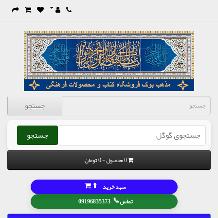
جستجو
جستجو
0 محصول - 0 تومان
⬆
سبد خرید
📞
تماس
09196835373