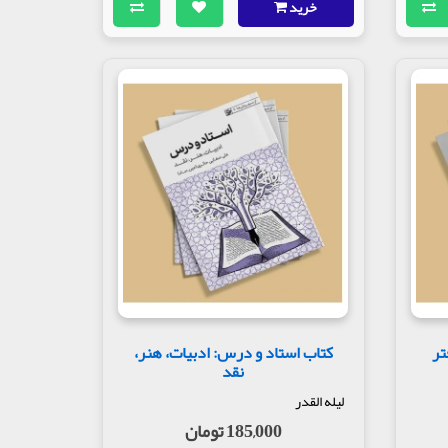
خرید
تر
کتاب استاد و درس: ادبیات، هنر،
نقد
لیله القدر
185,000 تومان