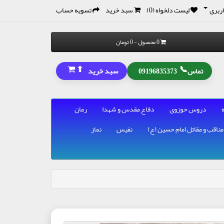
ربری
لیست دلخواه (0)
سبد خرید
تسویه حساب
0 محصول - 0 تومان
⬆
📞
سبد خرید
تماس
09196835373
دروس حوزوی
دفاع مقدس و شهدا
رمان
مناقب و مقاتل امام حسین (ع)
نفیس
نماز