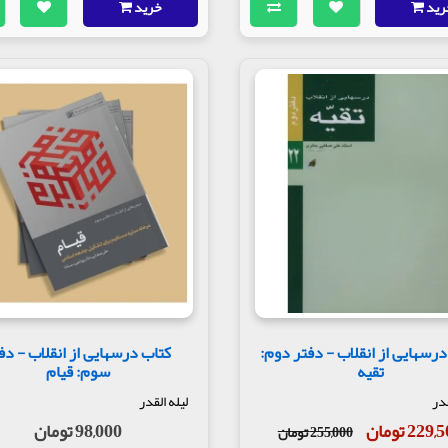
رید
خرید
درسهایی از انقلاب - دفتر دوم:
کتاب درسهایی از انقلاب - دف
تقیه
سوم: قیام
قدر
لیله القدر
229 تومان
98,000 تومان
255,000 تومان