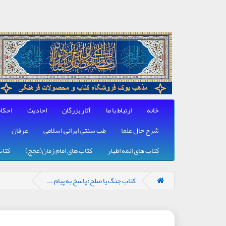
خانه
ارتباط با ما
آثار بزرگان
احادیث
احکا
شرح حال علما
طب سنتی, ایرانی, اسلامی
عرفان
کتاب های ائمه اطهار
کتاب های امام زمان(عجج)
کتاب
کتاب جنگ یا صلح؛ پاسخ به پیام ...