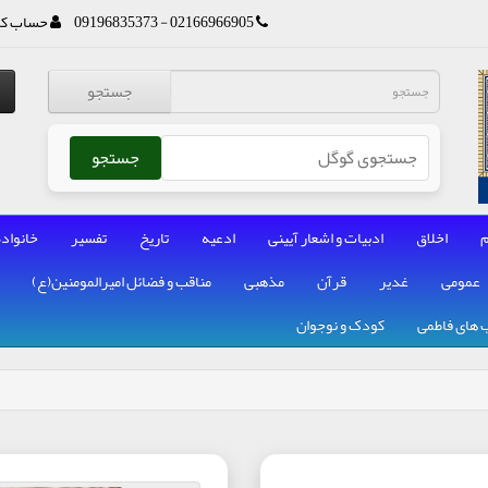
02166966905 - 09196835373
حساب کا
جستجو
جستجو
م
اخلاق
ادبیات و اشعار آیینی
ادعیه
تاریخ
تفسیر
خانواده
عمومی
غدیر
قرآن
مذهبی
مناقب و فضائل امیرالمومنین(ع)
 های فاطمی
کودک و نوجوان