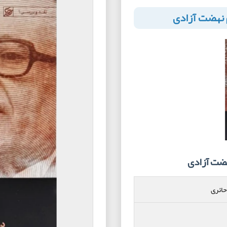
م نهضت آزادی
هضت آزادی
حائری