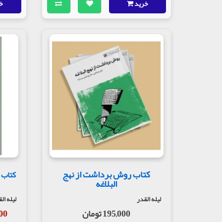
خرید
خ
کتاب روش برداشت از نهج
کتاب 
البلاغه
لیله القدر
لیله ال
195,000 تومان
,500