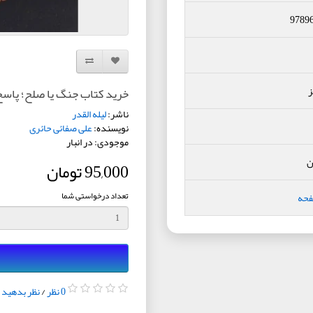
9789
افزودن به لیست دلخواه
مقایسه این محصول
ز
خرید کتاب جنگ یا صلح؛ پاسخ
ناشر:
لیله القدر
نویسنده:
علی صفائی حائری
موجودی: در انبار
ن
95,000 تومان
تعداد درخواستی شما
فحه
0 نظر
/
نظر بدهید