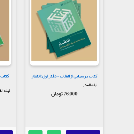
کتاب درسهایی از انقلاب - دفتر اول: انتظار
کتاب 
لیله القدر
لیله ال
76,000 تومان