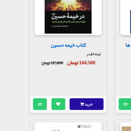
ها
کتاب خیمه حسین
لیله القدر
166,500 تومان
185,000 تومان
خرید