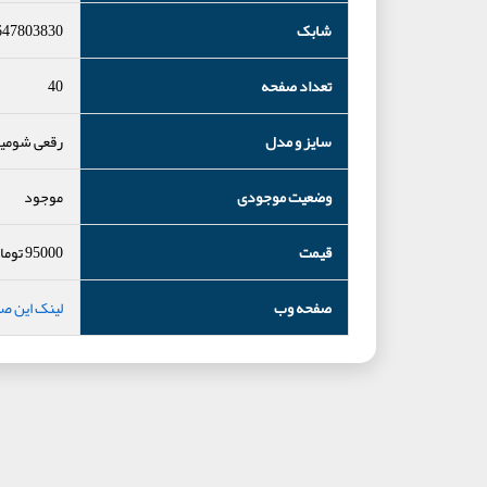
شابک
647803830
تعداد صفحه
40
سایز و مدل
رقعی شومی
وضعیت موجودی
موجود
قیمت
95000
توما
صفحه وب
لینک این ص