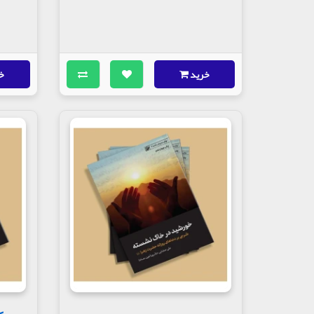
خرید
خ