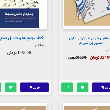
کتاب جمع ها و حاصل جمع 
ب تطهیر با جاری قرآن - جلد اول:
تفسیر جزء سی ام
لیله القدر
قدر
195,000 تومان
324 تومان
360,000 تومان
رید
خرید