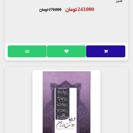
منیر
مهم است:
243,000 تومان
270,000 تومان
اولاً با تکیه به ادله‌ی تاریخی و روایی نشان‌داده‌شده که
امام حسین علیه‌السّلام از طریق اخبار نبوی
صلی‌الله‌علیه‌و‌آله و علوی علیه‌السّلام و همچنین به حسب
ظواهر رفتار سیاسی بنی‌امیه، به‌خوبی می‌دانسته‌اند که
یزید قصد جان ایشان را دارد و عدم بیعت آن حضرت
فقط بهانه‌ی بنی‌امیه بوده است.
ثانیاً سنخ بیعتی که از امیرمؤمنان و امام مجتبی
علیهما‌السّلام خواسته شده بود نوعی پیمان عدم تعرض
بود، اما یزید از امام حسین علیه‌السّلام می‌خواست که در
ازای کشته نشدن، اسیر و تسلیم وی شوند و اختیار امر
خود را به دست وی بسپارند و این ننگی نبود که آن
حضرت بپذیرند.
ثالثاً به این ترتیب با یک تحلیل ظاهری اجتناب
سیدالشهدا علیه‌السّلام از بیعت همان نتیجه‌ی صلح
حسنی علیه‌السّلام را به بار آورد و بنی‌امیه نتوانست
حجت‌های بی‌مانند خدا را زیر بلیت سلطه‌ی خود درآورد و
اختیاردار امر ایشان شود.
رابعاً روشنگری‌های امام سجاد علیه‌السّلام و زینب کبری
سلام‌الله‌علیها و همچنین وقایعی از قبیل مواجهه‌ی
مفتضحانه‌ی یزید با سفیر روم، باعث رسوایی بنی‌امیه