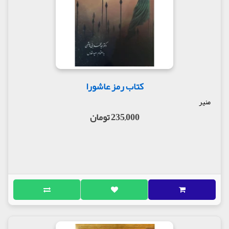
شده. از جمله بحث دو ترور پیامبر اکرم صلی‌الله‌علیه‌و‌آله
به‌تفصیل باز شده و داستان صحیفه‌ی ملعونه مطرح شده
و به این پرسش پاسخ مستدل داده شده که چرا پیامبر
اکرم صلی‌الله‌علیه‌و‌آله با وجود علم به اسامی منافقان با
آنان تقابل نکردند و حفظ اصل اسلام را بر نابودی آنان
ترجیح دادند. در ادامه نمونه‌هایی از حفظ اسلام در کنار
مظلومیت پیشوایان در سیره‌ی امام صادق تا امام عسکری
علیهم‌السّلام مطرح شده است.
کتاب رمز عاشورا
در مجلس سیزدهم و چهاردهم سخن پیرامون حجت حی
منیر
الهی است. به این منظور متن یکی از توقیعات شریف آن
235,000 تومان
بزرگوار محور گفتگو قرار گرفته و به‌صورت فهرست‌وار
به نکات برجسته‌ی ذیل اشاره شده است: ۱) غیبت امام
عصر علیه‌السّلام مایه‌ی آزمایش الهی برای زدودن
ناخالصی‌های بشر و خصوصاً شیعیان است. ۲) زمام تربیت
خلایق به دست امام علیه‌السّلام است و به همین خاطر
گمراهی یا تردیدها و ارتدادهای مردمان از راه راست،
برای آن بزرگوار آزاردهنده است؛ باوجودآنکه ایشان به
کسی وامدار و بدهکار نیستند. ۳) تحقق ظهور یک امر
الهی است و منوط به رحمت و امر خداست نه لیاقت مردم.
۴) دعا و رعایت تقوا در عصر غیبت و دوستی و اظهار
ارادت به امام عصر علیه‌السّلام نقش سازنده‌ی مؤثری