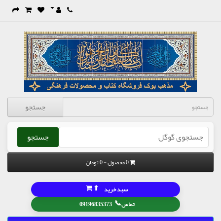
جستجو
جستجو
0 محصول - 0 تومان
⬆
سبد خرید
📞
تماس
09196835373