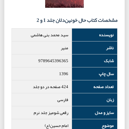
مشخصات کتاب حال خونین‌دلان جلد 1 و 2
نویسنده
سید محمد بنی هاشمی
ناشر
منیر
شابک
9789645396365
سال چاپ
1396
تعداد صفحه
424 صفحه در دو جلد
زبان
فارسی
سایز و مدل
رقعی شومیز جلد نرم
موضوع
امام حسین(ع)