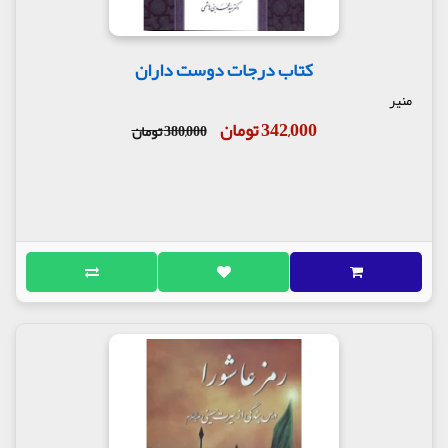
شد و کار این شکست سیاسی مفتضحانه به آنجا کشید
که یزید که خود آمر قتل سیدالشهدا علیه‌السّلام بود
سعی می‌کرد گناه آن را به گردن دیگران بیندازد.
کتاب درجات دوست داران
خامساً نتیجه‌ی ظاهری واقعه‌ی کربلا این شد که دست
منیر
بنی‌امیه پیش تاریخ و مردم رو شد و همه‌ی
ظاهرسازی‌هایی که معاویه‌ی ملعون کرده بود نقش‌برآب
342,000 تومان
380,000 تومان
شد و نهایتاً به این انجامید که مردم حساب نهاد حکومت
اموی و در ادامه عباسی را از نهاد دین و معنویت نبوی
صلی‌الله‌علیه‌و‌آله و علوی علیه‌السّلام جدا کردند و
مرجعیت رسمی دین در اختیار اهل بیت علیهم‌السّلام قرار
گرفت به‌نحوی‌که پیشوایان معصوم توانستند دوباره
فرایند شیعیان حقیقی را نسل در نسل دنبال کنند.
افزون بر نکات فوق تأکید شده که این تحلیل تاریخی بر
اساس حساب عادی رفتار سیدالشهدا علیه‌السّلام با
بنی‌امیه است و پشت پرده‌ی عهد الهی با آن بزرگوار
حسابی دیگر دارد. (مراجعه شود به معرفی کتاب رمز
عاشورا) همین نکته در تحلیل رفتار امیرمؤمنان با
غاصبان خلافت و رفتار امام مجتبی با معاویه قابل طرح
است.
در مجلس یازدهم و دوازدهم نکات دیگری از مظلومیت
امیرمؤمنان علیه‌السّلام و حضرت زهرا سلام‌الله‌علیه بیان