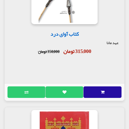
کتاب آوای درد
عهد مانا
315,000 تومان
350,000 تومان