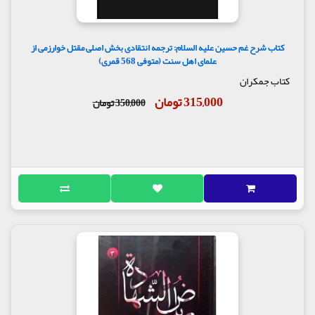
کتاب شرح غم حسین علیه السلام: ترجمه انتقادی بخش اصلی مقتل خوارزمی از
علمای اهل سنت (متوفی 568 قمری)
کتاب جمکران
315,000 تومان
350,000 تومان