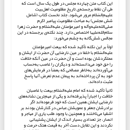
این کتاب متن چهارده مجلس در طول یک سال است که
طی آن نقاط برجسته‌ی تاریخ مظلومیت اهل‌بیت
علیهم‌السّلام مرور می‌شود. جلد نخست کتاب (شامل
شش مجلس) به مباحث مظلومیت پیامبر اکرم
صلی‌الله‌علیه‌و‌آله و امیرمؤمنان علیه‌السّلام و حضرت زهرا
سلام‌الله‌علیها اختصاص دارد. چند نکته‌ی برجسته در این
مجالس شش‌گانه به چشم می‌خورد:
اولاً بر این نکته تأکید شده که بیعت امیرمؤمنان
علیه‌السّلام با خلفا در عین نارضایی آن حضرت از ایشان و
عملکردشان بوده است و آن حضرت در عین آنکه خلافت
را حق خود می‌دانسته‌اند و دیگران را غاصب به‌حساب
می‌آورده‌اند به‌خاطر مصالحی که بعضاً در فرمایش‌های
خود به آن پرداخته‌اند به پیمان عدم تعرض آنها پاسخ
مثبت داده‌اند.
ثانیاً تأکید شده که امام علیه‌السّلام بیعت با غاصبان
خلافت را اجباراً پذیرفته‌اند و یکی از مهم‌ترین نشانه‌های
نارضایی ایشان همین است که خود فرموده‌اند اگر
برادرشان جعفر و عمویشان عباس در کنارشان بودند بر
اشقیا می‌تاختند و همچنین با وجود طلب یاری از مهاجر و
انصار، جز تعدادی بسیار اندک از ایشان پشتیبانی
نکردند و این تقابل دست آخر به قیمت هتک حرمت و