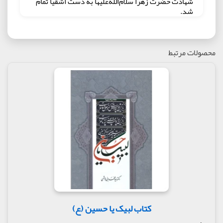
شهادت حضرت زهرا سلام‌الله‌علیها به دست اشقیا تمام
شد.
ثالثاً با اتکا به مدارک متقن تاریخی و روایی اثبات شده که
غاصبان خلافت با شخص پیامبر اکرم ص و دین اسلام
مشکل داشتند و می‌خواستند ابتدا خود ایشان را به هر
محصولات مرتبط
طریق ترور شخصیت و ترور فیزیکی کنند.
رابعاً قصد داشتند به هر طریق شده امیرمؤمنان
علیه‌السّلام را از میان بردارند و با ایجاد جنگ داخلی و
هرج‌ومرج اساساً طومار اسلام را در هم بپیچند. اما
درایت آن بزرگوار و نیز پشتیبانی فداکارانه و خونین
حضرت زهرا سلام‌الله‌علیها از ایشان، نقشه‌ی غاصبان
خلافت را ناکام گذارد. مهم این است که آنها موفق به
نابود کردن اسم اسلام و فروکشیدن پرچم آن نشدند و
غاصبان خلافت نهایتاً مجبور شدند پروژه‌ی غاصبانه‌ی خود
را با حفظ عنوان اسلام و زیر لوای آن پیش ببرند.
در جلد دوم نخست طی چهار مجلس
،
نقاط برجسته‌ی مظلومیت سیدالشهدا علیه‌السّلام و
حضرت زینب سلام‌الله‌علیها و امام زین‌العابدین
کتاب لبیک یا حسین (ع)
علیه‌السّلام مورد بررسی قرار گرفته که حاوی چند نکته‌ی