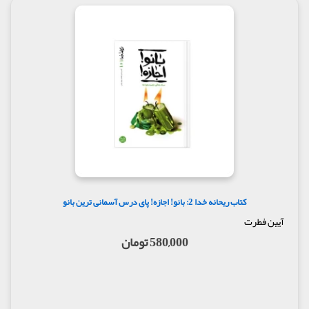
کتاب ریحانه خدا 2: بانو! اجازه! پای درس آسمانی ترین بانو
آیین فطرت
580,000 تومان