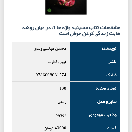
مشخصات کتاب حسینیه واژه ها 1: در میان روضه
هایت زندگی کردن خوش است
نویسنده
محسن عباسی ولدی
ناشر
آیین فطرت
شابک
9786008031574
تعداد صفحه
138
سایز و مدل
رقعی
وضعیت موجودی
موجود
قیمت
40000
تومان