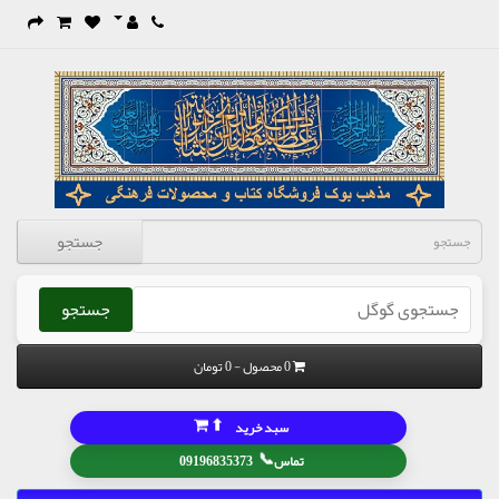
جستجو
جستجو
0 محصول - 0 تومان
⬆
سبد خرید
📞
تماس
09196835373