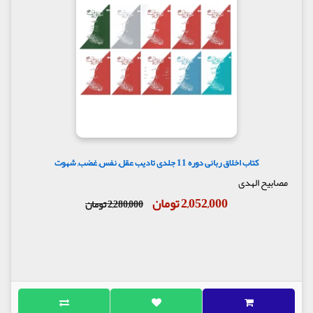
کتاب اخلاق ربانی دوره 11 جلدی تادیب عقل, نفس, غضب, شهوت
مصابیح الهدی
2,052,000 تومان
2,280,000 تومان