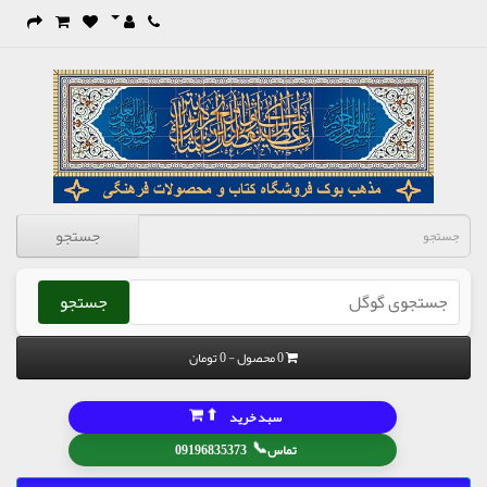
جستجو
جستجو
0 محصول - 0 تومان
⬆
سبد خرید
📞
تماس
09196835373