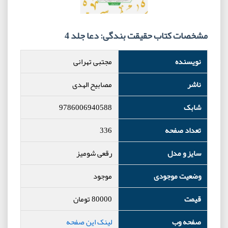
مشخصات کتاب حقیقت بندگی: دعا جلد 4
نویسنده
مجتبی تهرانی
ناشر
مصابیح الهدی
شابک
9786006940588
تعداد صفحه
336
سایز و مدل
رقعی شومیز
وضعیت موجودی
موجود
قیمت
80000
تومان
صفحه وب
لینک این صفحه