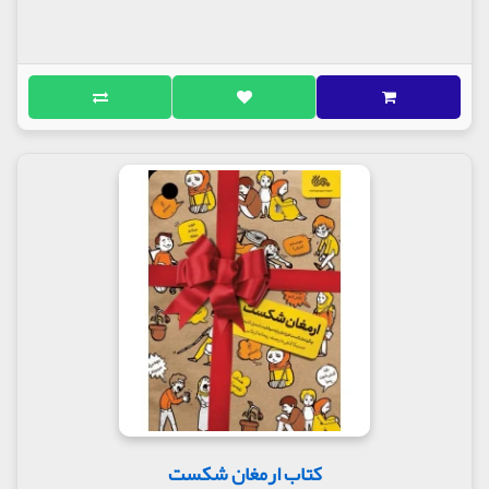
کتاب ارمغان شکست