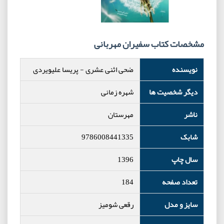
مشخصات کتاب سفیران مهربانی
نویسنده
ضحی اثنی عشری
-
پریسا علیویردی
دیگر شخصیت ها
شهره زمانی
ناشر
مهرستان
شابک
9786008441335
سال چاپ
1396
تعداد صفحه
184
سایز و مدل
رقعی شومیز