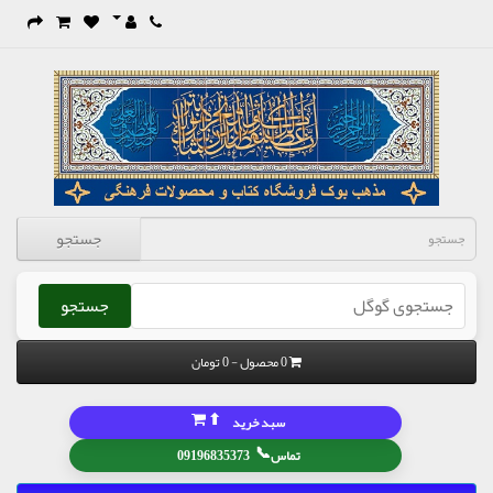
جستجو
جستجو
0 محصول - 0 تومان
⬆
سبد خرید
📞
تماس
09196835373