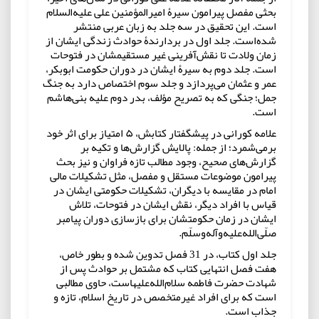
بحثی مفصل پیرامون سیرۀ امیرالمؤمنین علی علیه‌السلام
است. این تحقیق در سه جلد به زبان عربی منتشر
شده‌است. جلد اول در بردارندۀ حوادث زندگی ایشان از
زمان ولادت تا نقش‌آفرینی غیر مستقیمشان در فتوحات
است. جلد دوم به سیرۀ ایشان در دوران حکومت ابوبکر،
عمر و عثمان می‌پردازد و جلد سوم اختصاص دارد به جنگ
جمل؛ جنگی که به تصریح مؤلف، بدر دوم علیه بنی‌هاشم
است.
علامه کورانی در پیشگفتار کتابش، ۵ امتیاز برای اثر خود
برمی‌شمرد؛ از جمله: پالایش گزارش‌ها و تکیه بر
گزارش‌های صحیح، وجود مطالب تازه فراوان و نیز بحث
پیرامون موضوعات مستقل و مفصل، مثل تشکیلات مالی
امام در مقایسه با دیگران، تشکیلات حکومتی ایشان در
قیاس با افراد دیگر، نقش ایشان در فتوحات، تلاش
ایشان در زمان حکومتشان برای بازسازی دوران پیامبر
صلّی‌الله‌علیه‌وآله‌وسلّم.
جلد اول کتاب، در 31 فصل تدوین شده و بطور خاص،
هفت فصل انتهایی کتاب که مشتمل بر حوادث پس از
شهادت حضرت فاطمه سلام‌الله‌علیهاست، حاوی مطالبی
است که برای افراد غیرمتخصص در تاریخ اسلام، تازه و
جذاب است.