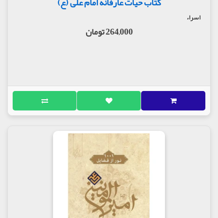
کتاب حیات عارفانه امام علی (ع)
اسراء
264,000 تومان