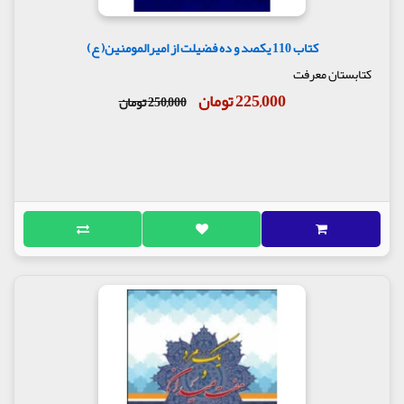
کتاب 110 یکصد و ده فضیلت از امیرالمومنین( ع)
کتابستان معرفت
225,000 تومان
250,000 تومان