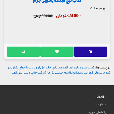
کتاب نهج البلاغه پالتویی چرم
پیام عدالت
324,000 تومان
360,000 تومان
برچسب ها:
کتاب سیره نامه امیرالمومنین(ع) جلد اول از ولادت تا ایفای نقش در
فتوحات
,
علی کورانی
,
سید ابوالقاسم حسینی
,
ژرفا
,
شرکت چاپ و نشر بین الملل
اطلاعات
درباره ما
راهنمای خرید