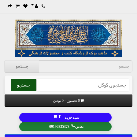
جستجو
جستجو
0 محصول - 0 تومان
⬆
سبد خرید
📞
تماس
09196835373