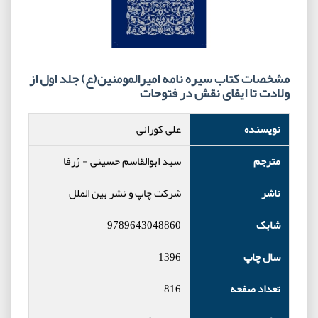
مشخصات کتاب سیره نامه امیرالمومنین(ع) جلد اول از
ولادت تا ایفای نقش در فتوحات
نویسنده
علی کورانی
مترجم
سید ابوالقاسم حسینی
-
ژرفا
ناشر
شرکت چاپ و نشر بین الملل
شابک
9789643048860
سال چاپ
1396
تعداد صفحه
816