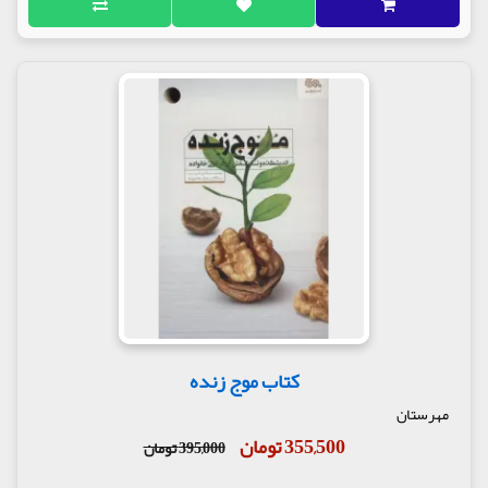
کتاب موج زنده
مهرستان
355,500 تومان
395,000 تومان