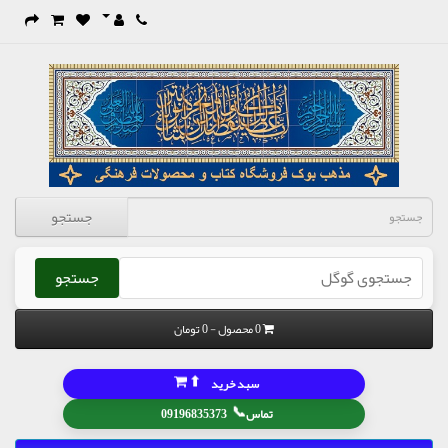
جستجو
جستجو
0 محصول - 0 تومان
⬆
سبد خرید
📞
تماس
09196835373