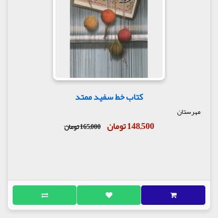
کتاب خط سفید ممتد
مهرستان
148,500 تومان
165,000 تومان