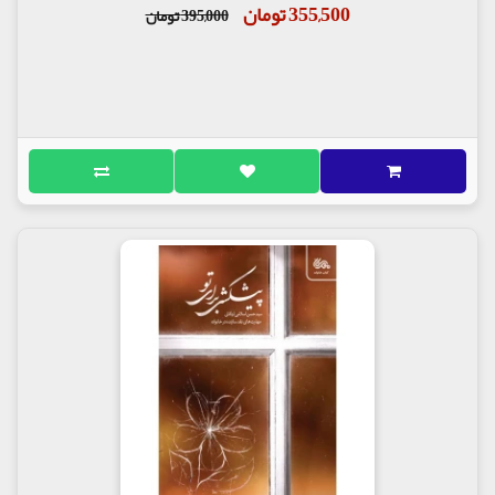
355,500 تومان
395,000 تومان