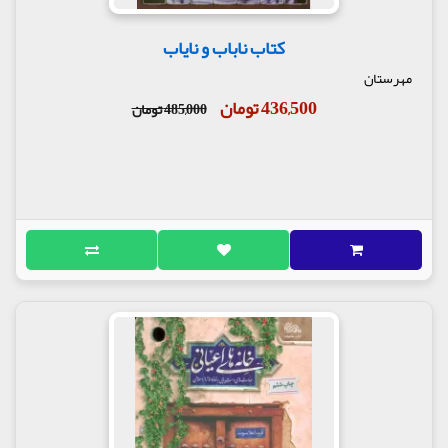
کتاب ناباب و نایاب
مهرستان
436,500 تومان
485,000 تومان