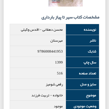
مشخصات کتاب سیر تا پیاز بارداری
نویسنده
محسن دهقانی
-
اقدس وکیلی
ناشر
مهرستان
شابک
9786008441953
سال چاپ
1399
تعداد صفحه
516
سایز و مدل
رقعی شومیز
موضوع
خانواده
-
تربیت فرزند
وضعیت موجودی
موجود