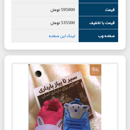
قیمت
595000
تومان
قیمت با تخفیف
535500
تومان
صفحه وب
لینک این صفحه