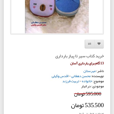
افزودن به لیست دلخواه
مقایسه این محصول
خرید کتاب سیر تا پیاز بارداری
13 گام برای بارداری آسان
ناشر:
مهرستان
نویسنده:
محسن دهقانی
-
اقدس وکیلی
موضوع:
خانواده
-
تربیت فرزند
موجودی: در انبار
595,000 تومان
535,500 تومان
تعداد درخواستی شما