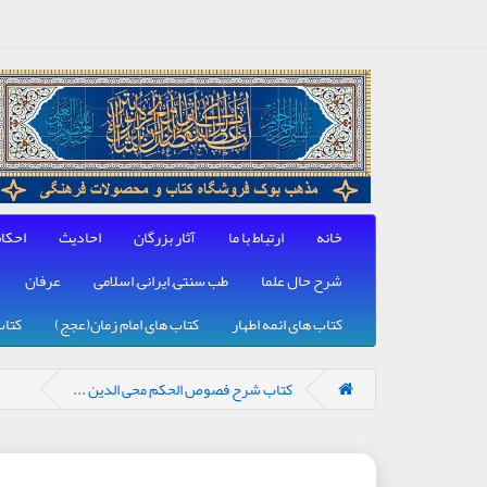
خانه
ارتباط با ما
آثار بزرگان
احادیث
احکا
شرح حال علما
طب سنتی, ایرانی, اسلامی
عرفان
کتاب های ائمه اطهار
کتاب های امام زمان(عجج)
کتاب
کتاب شرح فصوص الحکم محی الدین ...