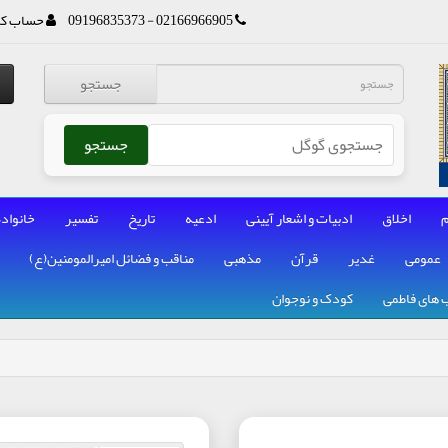
02166966905 - 09196835373
حساب کا
جستجو
جستجو
م
اخلاق
ادبیات و اشعار آیینی
ادعیه
تاریخ
تفسیر
خانواده
عمومی
غدیر
قرآن
مذهبی
مناقب و فضائل امیرالمومنین(ع)
 های فاطمی
کودک و نوجوان