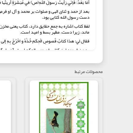
أمّا بَعْدُ: فَإنّي رَأيتُ رَسولَ اللّهِ(ص) في مُبَشِّرَةٍ أُريتُها
بعد از حمد و ثنای الهی و صلوات بر محمد و آل او 
دست رسول الله كتابى بود.
لفظ كتاب اشاره به جمع حقايق دارد، كتاب يعنى مخ
ماند، زيرا دست، مظهر بسط و اميد است.
فقال لي: هذا كتابُ فُصوصِ الْحِكَم خُذْهُ و اخْرُجْ بِهِ إلى النّاسِ 
به من فرمود اين كتاب فصوص الحكم است، آن را بگير و 
فرمودند.
فَحَقّقْتُ الاُمْنِيَةَ و أخْلَصْتُ النِيّةَ و جَرَّدْتُ الْقَصدَ و
عبادهِ الَّذينَ لَيسَ لِلشَّيطانِ عَلَيْهم سلطانٌ، و أن يَخُصَّني في جمي
محصولات مرتبط
الْإعْتِصامي، حتّى أكونَ مُتَرْجِماً لا مُتَحَكِّماً، لِيَتَحَقَّقَ مَن ي
تعالى- لَمّا سَمِعَ دُعائي قَدْ أجابَ نِدائى. فَما اَلْقي إلّا ما يُ
پس مقصود و مطلوب رسول الله(ص)را محقق گردانيدم و
كم و زياد، و از خدا خواستم كه مرا در إبراز اين كت
زبانم بيان مى‏كند و دلم در مى‏نوردد و مى‏گيرد، به الق
اهل الله اصحاب قلوب كه بر او واقف مى‏شوند بر ايش
اميدوارم كه حق تعالى چون دعايم را شنود، ندايم را ل
رسول نيستم بلكه وارثم و براى آخرتم حارث.
فَمِنَ اللهِ فَاسْمَعُوا و اِلَى اللهِ فَارْجِعُوا