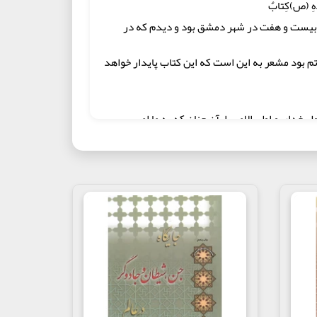
َدِهِ (ص)کِتابٌ
 و بيست و هفت در شهر دمشق بود و ديدم كه در
 بود مشعر به اين است كه اين كتاب پايدار خواهد
داى و اولى الامر را، آن چنان كه به ما امر
َألْتُ اللهَ تعالى أنْ يَجْعَلَني فيهِ و في جَميعِ أحوالي مِن
َّفْثِ الرُّوحيِّ فِي الرُّوعِ النَّفْسِيِّ بِالتَّأييدِ
لنَّفْسيَةِ الَّتي يَدْخُلُهَا التَّلْبيسُ. و أرجُو أن يَكونَ الَّحقُّ-
 و لكنّي وارثٌ و لِآخِرَتي حارثٌ
چنانكه رسول الله(ص) براى من معلوم فرمود بدون
بخصوص مرا در جميع آن چه انگشتانم رقم می‌زند و
لله» به او معتصم شوم تا مترجم باشم نه متحكّم. تا
نى كه تلبيس در آن راه پيدا مى‏كند منزه است. و
نمى‏نمايم مگر آن چه بر من نازل شد و من نبى و