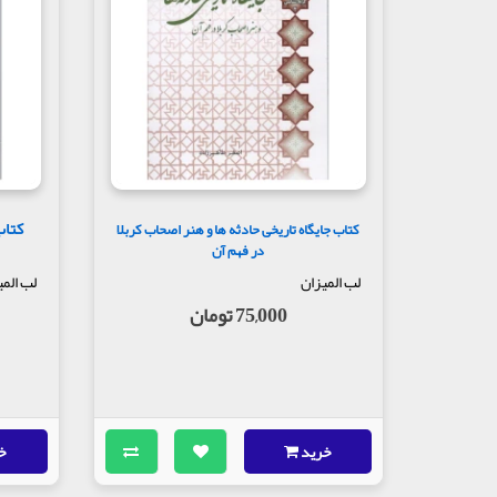
فصُّ حكمة إله
فَأوَّلُ ما ألْقاهُ الْمالِكُ عَلَى الْعَبْدِ مِن ذلكَ فَصُّ حِكْمَةٍ إلهيَّ
اول چيزى كه مالك بر اين بنده از آن كتاب القاء فرمود
مالک می‌توان...
کتاب
کتاب جایگاه تاریخی حادثه ها و هنر اصحاب کربلا
در فهم آن
لب المیزان
لب المی
75,000 تومان
خرید
خ