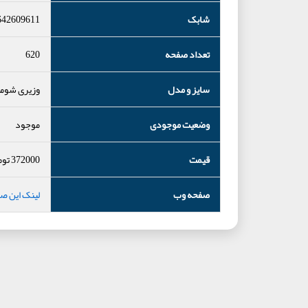
شابک
642609611
تعداد صفحه
620
سایز و مدل
وزیری شومی
وضعیت موجودی
موجود
قیمت
372000
توم
صفحه وب
لینک این ص