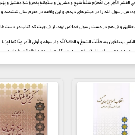
 في العَشرِ الآخِرِ مِنَ المُحرَّم سَنَةَ سَبعٍ و عِشرينَ و سِتَّمِائةٍ بِمَحروُسَةِ دِمَشْقَ و بِي
فرمود: من رسول الله را در مبشّره‏اى ديدم. و اين واقعه در محرم سال ششصد
زن حقايق و آن هم در دست رسول خدا(ص)بود. از آن جهت كه کتاب در دست خاتم
يَنتَفِعُونَ بِهِ، فقُلْتُ السَّمعُ و الطّاعَةُ لِلَّهِ و لِرسولِهِ و أولِي الْأمرِ مِنّا كَما امِرْنا
به مردم برسان تا از آن نفع برند. من گفتم: السمع و الطاعة مر خداى و رسول خ
 الْهِمَّةَ الى إبرازِ هذا الكتاب كما حَدَّهُ لي رسولُ الله(ص) مِنْ غَيرِ زيادةٍ و لا نُقْصانٍ و س
عِ ما يَرْقُمُهُ بَناني و يَنطِقُ بِهِ لِساني و يَنْطَوي عَلَيهِ جَناني بِالْإلْقاءِ السُّبّوُحيِّ، وَ الن
َقِفُ عَلَيهِ مِن أهلِ اللهِ، أصحابِ الْقُلوبِ، أنَّهُ مِن مَقامِ التَّقْديسِ الْمُنَزَّهِ عَنِ الْأغْراضِ ا
لقِي إليَّ، و لا اُنَزِلُ في هذا المسطورِ إلّا ما يُنَزِّلُ بِهِ عَلَيَّ و لَسْتُ بِنَبيٍّ و لا رسولٍ
 نيّتم را خالص كردم و قصد و همّتم را تجريد نمودم براى إبراز اين كتاب 
اب و در جميع احوالم از آن بندگانش بگرداند كه شيطان بر آنها مسلط نيست. و 
اى سبوحى و دميدن روحى در جانم تأييد كند تا به مضمون «وَ اعْتَصِمُوا بِحَبْلِ ا
ان محقق گردد و ثابت شود كه اين كتاب از مقام تقديس است كه از أغراض نفسا
بيك گويد. پس من القاء نمى‏كنم مگر آنچه به من القاء شد و در اين نوشته نازل 