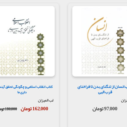
 انسان از تنگنای بدن تا فراخنای
کتاب انقلاب اسلامی و چگونگی تحقق آیند
قرب الهی
داری ما
زان
لب المیزان
97,000 تومان
162,000 تومان
180,000 تومان