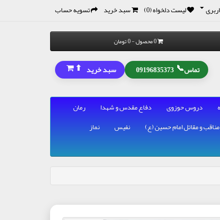
ربری
لیست دلخواه (0)
سبد خرید
تسویه حساب
0 محصول - 0 تومان
⬆
📞
سبد خرید
تماس
09196835373
دروس حوزوی
دفاع مقدس و شهدا
رمان
مناقب و مقاتل امام حسین (ع)
نفیس
نماز