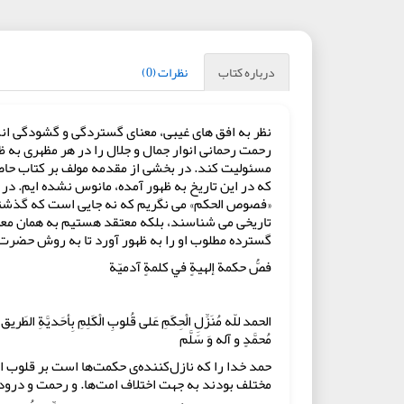
درباره کتاب
نظرات (0)
نظر به افق های غیبی، معنای گستردگی و گشودگی انسان
رحمت رحمانی انوار جمال و جلال را در هر مظهری به 
مسئولیت کند. در بخشی از مقدمه مولف بر کتاب حاضر
که در این تاریخ به ظهور آمده، مانوس نشده ایم. در حا
«فصوص الحکم» می نگریم که نه جایی است که گذشتگان
تاریخی می شناسند، بلکه معتقد هستیم به همان معنایی
گسترده مطلوب او را به ظهور آورد تا به روش حضرت 
فصُّ حكمة إلهيةٍ في كلمةٍ آدميّة
بسم‌الله‌ال
‏الحمد للّه مُنَزِّلِ الْحِكَمِ عَلى قُلوبِ الْكَلِمِ بِأحَديَّةِ الطَريق 
مُحمَّدٍ و آله وَ سَلَّم
حمد خدا را که نازل‌کننده‌ی حکمت‌ها است بر قلوب انب
مختلف بودند به جهت اختلاف امت‌ها. و رحمت و درود 