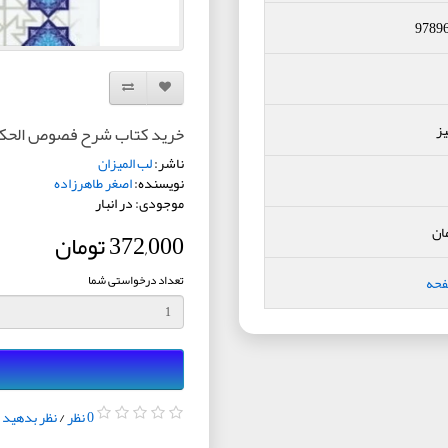
9789
افزودن به لیست دلخواه
مقایسه این محصول
ز
خرید کتاب شرح فصوص الحکم 
ناشر:
لب المیزان
نویسنده:
اصغر طاهرزاده
موجودی: در انبار
ان
372,000 تومان
تعداد درخواستی شما
فحه
0 نظر
/
نظر بدهید