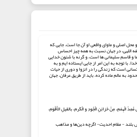
 محل اصلی و ماوای واقعی او آن جا است. جایی که
یفه اللهی، در جهان نسبت به همه چیز احساس
 و قاسم سلیمانی ها است، و گرنه با شئون خدایی
. با توجه به این امر از جایی ایستاده ایم و به
انی است که زندگی را در انزوا و دوری از حیات
د به عالم ماده کرده، باید از طریق عرفان، جهان
مُمِدِّ الْهِمَمِ، مِنْ خَزائِنِ الْجُودِ و الْكَرم، بالقيلِ الأَقْوَم،
 بس بلند - مقام احدیت- اگرچه دین‌ها و مذاهب