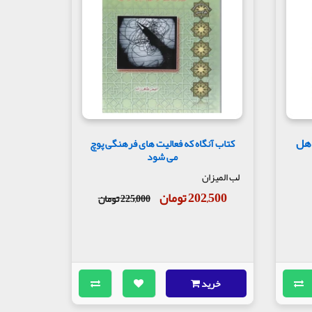
تبار آن‌که مالک همه‌ی معانی ربّ را در بر می‌گیرد و
اهل
کتاب آنگاه که فعالیت های فرهنگی پوچ
می شود
لب المیزان
202,500 تومان
225,000 تومان
خرید