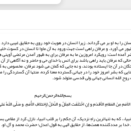
 را به او بر می گرداند. زیرا انسان در هویت خود روی به حقایق غیبی دارد و
ظهور می آورد. و عرفان راهی است جهت ورود به آن ماوا تا انسان در کسوت خل
 آمده است: رویکرد امروزین ما به عرفان برای به ظهور آمدن مرتضی آوینی ها
لی که عرفان باید راهی باشد برای انس با خدای حی و حاضر و نه آگاهی از آن خدا
 در آن جا ایستاده بودند، و نه جایی که گمان می شود عرفان، مخصوص به کس
 که بشر امروز خود را در جهانی گسترده معنا کرده، منتها آن گستردگی را محدو
روح الله انسانی جهانی ولی قدسی متولد شود.
رحمن‌‌الرحيم
الاَمَم مِنَ المَقامِ الأقدَم و إنِ اخْتَلَفَت المِلَلُ و النِّحَلُ لِإِختلافِ الأُمَمِ. و صَلَّى اللّهُ عَلى 
یاء، که به تنهاترین راهِ نزدیک، آن حِکم را بر قلب انبیاء نازل کرد از مقامی
خدا بر مددکننده همت‌ها، از حقایق الهی به قول اعدل؛ حضرت محمد و آل او.