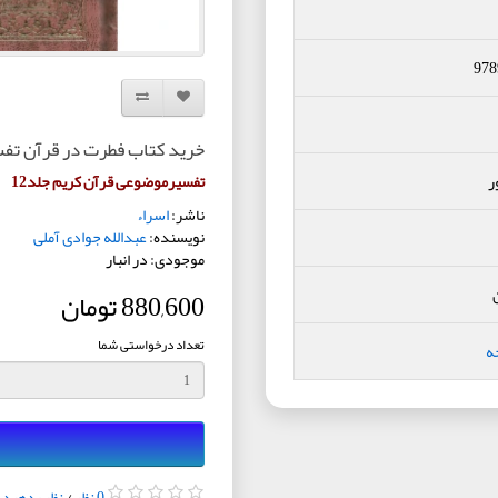
978
افزودن به لیست دلخواه
مقایسه این محصول
خرید کتاب فطرت در قرآن تفس
ر
تفسیرموضوعی قرآن کریم جلد12
ناشر:
اسراء
نویسنده:
عبدالله جوادی آملی
موجودی: در انبار
880,600 تومان
تعداد درخواستی شما
ه
0 نظر
/
نظر بدهید