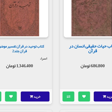
ب حیات حقیقی انسان در
کتاب توحید در قرآن تفسیر موض
قرآن
قرآن جلد2
اسراء
686,800 تومان
1,346,400 تومان
رید
خرید