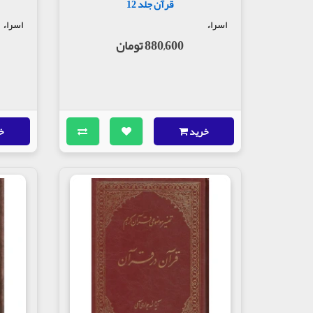
قرآن جلد 12
اسراء
اسراء
880,600 تومان
خرید
خ