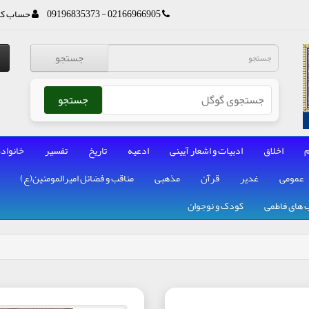
02166966905 - 09196835373
حساب کا
جستجو
جستجو
م
اخلاق
ادبیات و اشعار آیینی
ادعیه
تاریخ
تفسیر
خانواده
عمومی
غدیر
قرآن
مذهبی
مناقب و فضائل امیرالمومنین(ع)
 های فاطمی
کودک و نوجوان