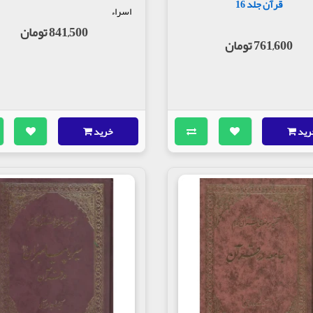
قرآن جلد 16
اسراء
841,500 تومان
761,600 تومان
رید
خرید