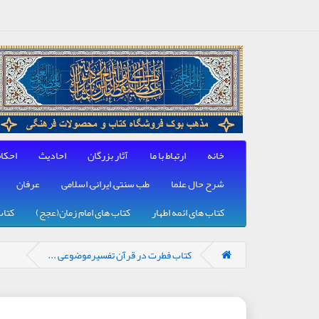
خانه
ارتباط با ما
آثار بزرگان
احادیث
احکا
شرح حال علما
طب سنتی, ایرانی, اسلامی
عرفان
کتاب های ائمه اطهار
کتاب های امام زمان(عجج)
کتاب
کتاب فطرت در قرآن تفسیرموضوعی ...