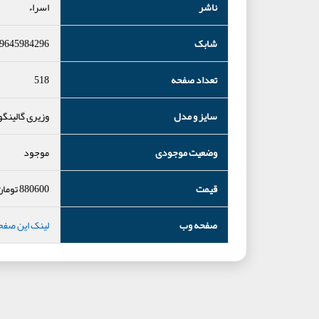
ناشر
اسراء
شابک
9645984296
تعداد صفحه
518
سایز و مدل
وزیری گالینگو
وضعیت موجودی
موجود
قیمت
880600
تومان
صفحه وب
لینک این صفح