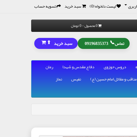
ربری
لیست دلخواه (0)
سبد خرید
تسویه حساب
0 محصول - 0 تومان
⬆
📞
سبد خرید
تماس
09196835373
دروس حوزوی
دفاع مقدس و شهدا
رمان
مناقب و مقاتل امام حسین (ع)
نفیس
نماز