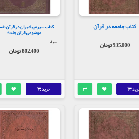
کتاب جامعه در قرآن
کتاب سیره پیامبران در قرآن تفس
موضوعی قرآن جلد6
اسراء
935,000 تومان
802,400 تومان
رید
خرید