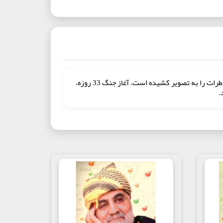
کتاب مصور (پِی ‌نمای) قاف، در قالب موشن کمیک در قطع رحلی به برش‌ هایی از خاطرات شهید حاج قاسم سلیمانی پرداخته و این خاطرات را به تصویر کشیده است. آغاز جنگ 33 روزه،
.