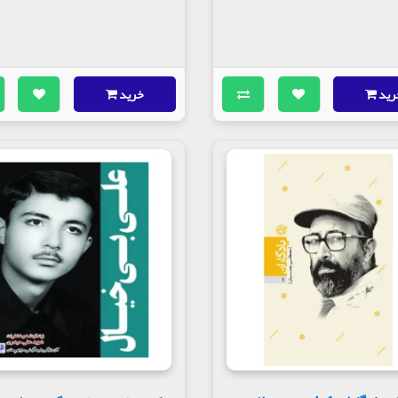
رید
خرید