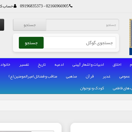
02166966905 - 09196835373
حساب کا
جستجو
جستجو
م
اخلاق
ادبیات و اشعار آیینی
ادعیه
تاریخ
تفسیر
خانواده
عمومی
غدیر
قرآن
مذهبی
مناقب و فضائل امیرالمومنین(ع)
 های فاطمی
کودک و نوجوان