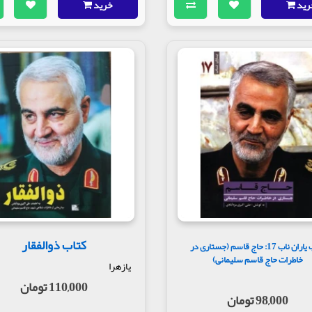
رید
خرید
کتاب ذوالفقار
کتاب یاران ناب 17: حاج قاسم (جستاری در
خاطرات حاج قاسم سلیمانی)
یازهرا
110,000 تومان
98,000 تومان