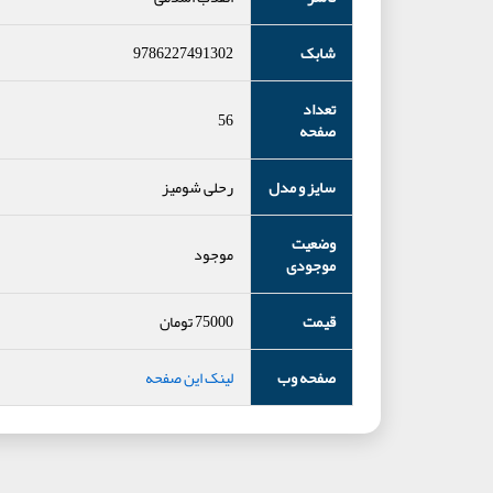
شابک
9786227491302
تعداد
56
صفحه
سایز و مدل
رحلی شومیز
وضعیت
موجود
موجودی
قیمت
75000
تومان
صفحه وب
لینک این صفحه