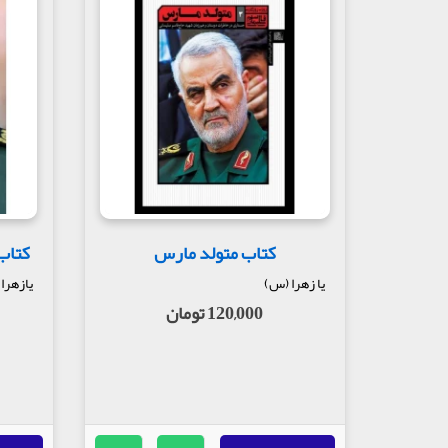
کتاب متولد مارس
کتاب یارا
یا زهرا (س)
یازهرا
120,000 تومان