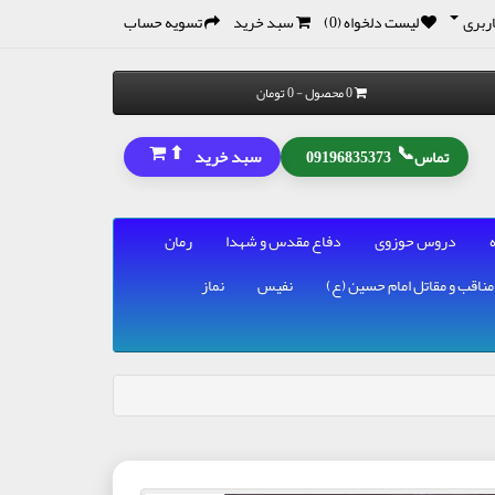
ربری
لیست دلخواه (0)
سبد خرید
تسویه حساب
0 محصول - 0 تومان
⬆
📞
سبد خرید
تماس
09196835373
دروس حوزوی
دفاع مقدس و شهدا
رمان
مناقب و مقاتل امام حسین (ع)
نفیس
نماز