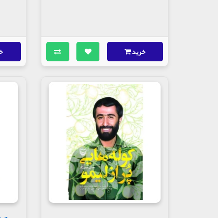
خرید
خ