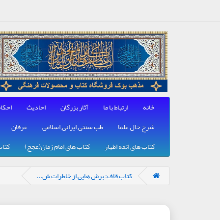
خانه
ارتباط با ما
آثار بزرگان
احادیث
احکا
شرح حال علما
طب سنتی, ایرانی, اسلامی
عرفان
کتاب های ائمه اطهار
کتاب های امام زمان(عجج)
کتاب
کتاب قاف: برش هایی از خاطرات ش...