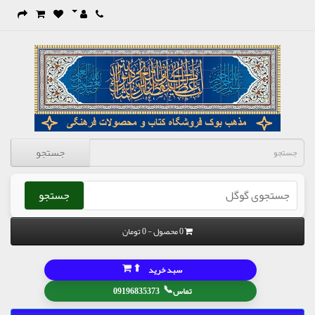
جستجو
جستجو
0 محصول - 0 تومان
⬆
سبد خرید
📞
تماس
09196835373