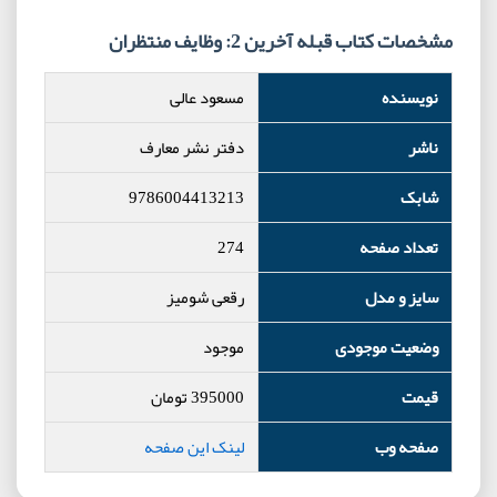
مشخصات کتاب قبله آخرین 2: وظایف منتظران
نویسنده
مسعود عالی
ناشر
دفتر نشر معارف
شابک
9786004413213
تعداد صفحه
274
سایز و مدل
رقعی شومیز
وضعیت موجودی
موجود
قیمت
395000
تومان
صفحه وب
لینک این صفحه