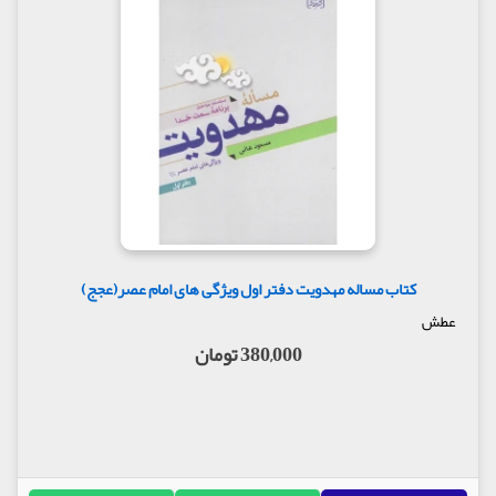
کتاب مساله مهدویت دفتر اول ویژگی های امام عصر(عجج)
عطش
380,000 تومان