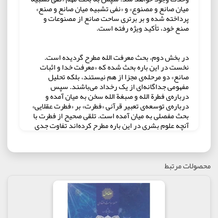
میان صانع و مصنوع» و «نفی تشبیه میان صانع و صنع»
پرداخته شده و بر برتری ساحت صانع از مصنوعات و
صنع خود، تأکید ویژه رفته است.
در بخش دوم، بحث معرفت الله مطرح گردیده است.
نخست در این باره بحث شده که «معرفت خدا و اثبات
صانع» دو مرحله‌ی مجزا از هم نیستند، بلکه تحلیل
مفهومی جداگانه‌ای از یک رخداد می‌باشند. سپس
درباره‌ی فطرة الله و صبغة الله سخن به میان آمده و
درباره‌ی توسعه‌ی تعبیر قرآنی «فطرت» بر «فطرت عقلایی»
بحث مفصلی به میان آمده است. تلقی صحیح از فطرت با
آنچه علوم بشری در این باره مطرح کرده‌اند تفاوت جدی
دارد. به همین خاطر سه نظریه از طرف‌داران علوم بشری
در این باره، مورد نقد و بررسی قرار گرفته است.
محصولات مرتبط
در قسمت بعدی، پیرامون ویژگی‌های معرفت خدا سخن
به میان آمده. به همین منظور استعمالات مختلف لغت
«معرفت» بررسی شده و سپس سیمای تابناک معرفت خدا
در آینه‌ی حدیث عمیق توحید مفضل به نمایش گذارده
شده است. حاصل این بحث، «معرفت ولهی» یا «معرفت در