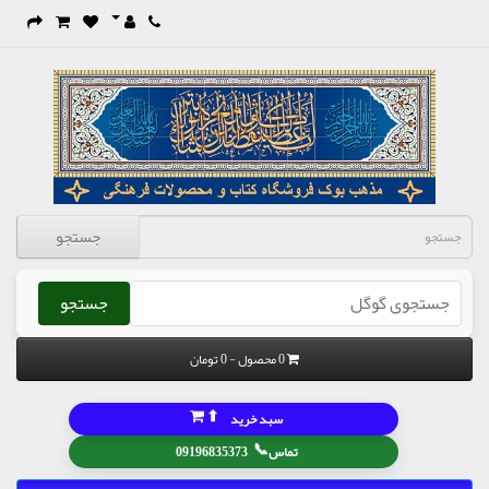
جستجو
جستجو
0 محصول - 0 تومان
⬆
سبد خرید
📞
تماس
09196835373