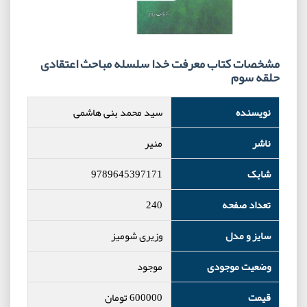
مشخصات کتاب معرفت خدا سلسله مباحث اعتقادی
حلقه سوم
نویسنده
سید محمد بنی هاشمی
ناشر
منیر
شابک
9789645397171
تعداد صفحه
240
سایز و مدل
وزیری شومیز
وضعیت موجودی
موجود
قیمت
600000
تومان