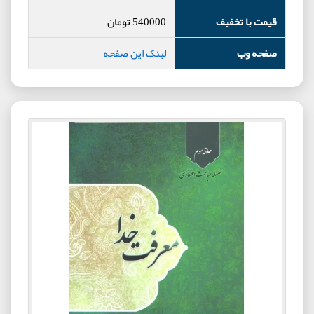
قیمت با تخفیف
540000
تومان
صفحه وب
لینک این صفحه