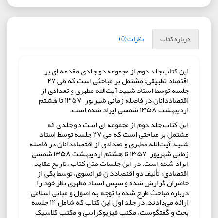
درباره کتاب
نظرات (0)
اين كتاب جلد دوم از مجموعه دو جلدی مقدمه ای بر
اقتصاد تطبیقی؛ مشتمل بر مباحثى است كه طى ۲۷
جلسه توسط استاد شهيد آيت‌الله مطهرى و تعدادى از
اقتصاددانان در فاصله زمانى شهريور ۱۳۵۷ تا هشتم
ارديبهشت ۱۳۵۸ شمسى ايراد شده است.
اين كتاب جلد دوم از مجموعه ای است دو جلدی که
مشتمل بر مباحثى است كه طى ۲۷ جلسه توسط استاد
شهيد آيت‌الله مطهرى و تعدادى از اقتصاددانان در فاصله
زمانى شهريور ۱۳۵۷ تا هشتم ارديبهشت ۱۳۵۸ شمسى
ايراد شده است. در اين جلسات متن كتاب «تاريخ عقايد
اقتصادى» تأليف دو اقتصاددان فرانسوى، توسط يكى از
حاضران گزارش شده و سپس استاد مطهرى نظر خود را
درباره مباحث طرح شده با توجه به اصول و مبانى اسلامى
ارائه مى‌دادند. در جلد اول اين كتاب كه شامل ۱۴ جلسه
بحث و گفتگوست، مكتب فيزيوكراسى و مكتب كلاسيک