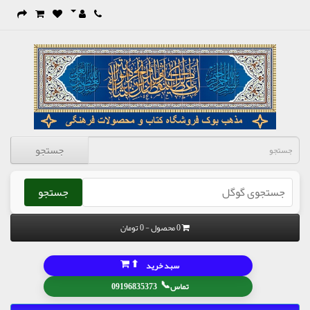
جستجو
جستجو
0 محصول - 0 تومان
⬆
سبد خرید
📞
تماس
09196835373