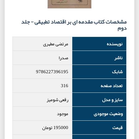
مشخصات کتاب مقدمه ‌ای بر اقتصاد تطبیقی - جلد
دوم
نویسنده
مرتضی مطهری
ناشر
صدرا
شابک
9786227396195
تعداد صفحه
316
سایز و مدل
رقعی شومیز
وضعیت موجودی
موجود
قیمت
195000
تومان