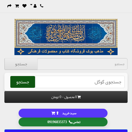
جستجو
جستجو
0 محصول - 0 تومان
⬆
سبد خرید
📞
تماس
09196835373