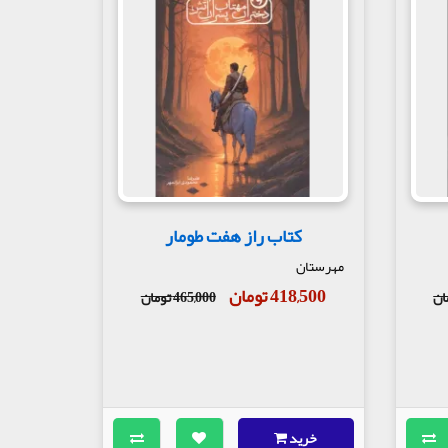
کتاب راز هفت طومار
مهرستان
418,500 تومان
465,000 تومان
خرید