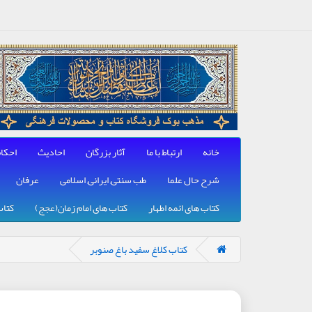
خانه
ارتباط با ما
آثار بزرگان
احادیث
احکا
شرح حال علما
طب سنتی, ایرانی, اسلامی
عرفان
کتاب های ائمه اطهار
کتاب های امام زمان(عجج)
کتاب
کتاب کلاغ سفید باغ صنوبر