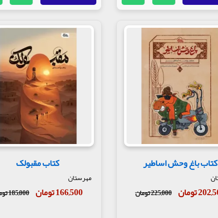
کتاب باغ وحش اساطیر
کتاب مقبولک
ان
مهرستان
202 تومان
166,500 تومان
225,000 تومان
185,000 تومان