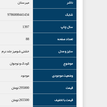
ناشر
مهرستان
شابک
9786008441434
سال چاپ
1397
تعداد صفحه
88
سایز و مدل
خشتی شومیز جلد نرم
موضوع
کودک و نوجوان
وضعیت موجودی
موجود
قیمت
295000
تومان
قیمت با تخفیف
265500
تومان