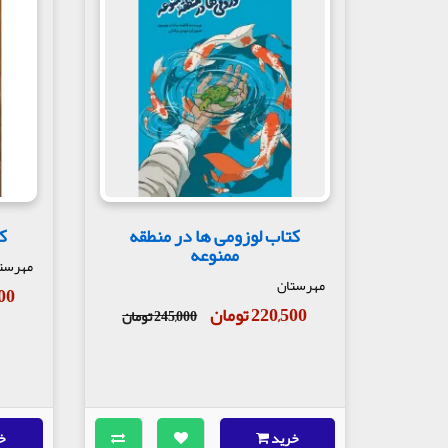
کتاب لوزومی ها در منطقه
ک
ممنوعه
مهرست
مهرستان
,500
220,500 تومان
245,000 تومان
خرید
خ