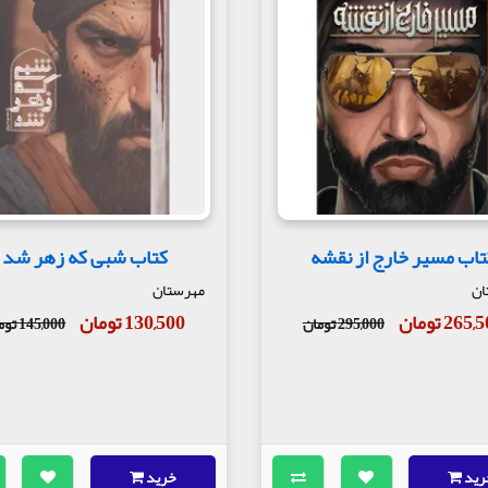
تاب مسیر خارج از نقشه
کتاب شبی که زهر شد
ان
مهرستان
265 تومان
130,500 تومان
295,000 تومان
145,000 تومان
رید
خرید