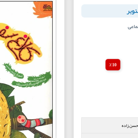
نوبر
ماعی
10 ٪
 حسن زاده