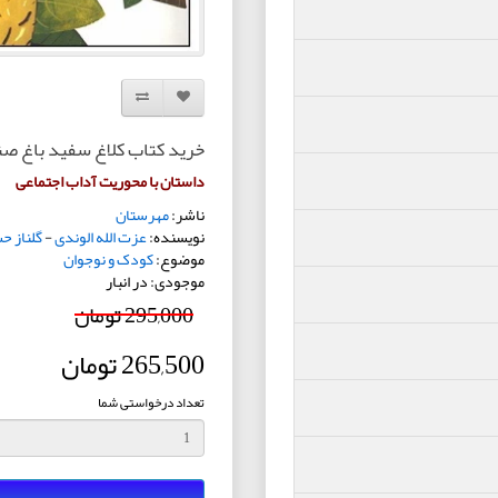
افزودن به لیست دلخواه
مقایسه این محصول
خرید کتاب کلاغ سفید باغ صن
داستان با محوریت آداب اجتماعی
ناشر:
مهرستان
نویسنده:
عزت الله الوندی
-
گلناز ح
موضوع:
کودک و نوجوان
موجودی: در انبار
295,000 تومان
265,500 تومان
تعداد درخواستی شما