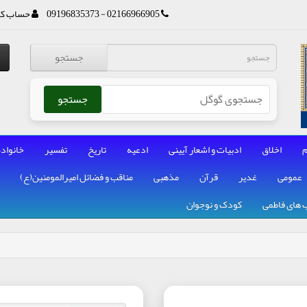
02166966905 - 09196835373
حساب کا
جستجو
جستجو
م
اخلاق
ادبیات و اشعار آیینی
ادعیه
تاریخ
تفسیر
خانواده
عمومی
غدیر
قرآن
مذهبی
مناقب و فضائل امیرالمومنین(ع)
 های فاطمی
کودک و نوجوان