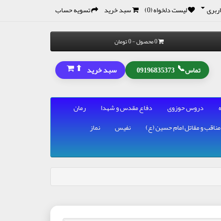
ربری
لیست دلخواه (0)
سبد خرید
تسویه حساب
0 محصول - 0 تومان
⬆
📞
سبد خرید
تماس
09196835373
دروس حوزوی
دفاع مقدس و شهدا
رمان
مناقب و مقاتل امام حسین (ع)
نفیس
نماز