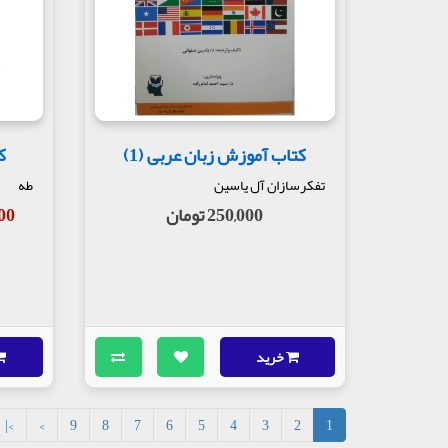
کتاب آموزش زبان عربی (1)
ک
تفکرسازان آل یاسین
طه
250,000 تومان
,000
خرید
>|
>
9
8
7
6
5
4
3
2
1