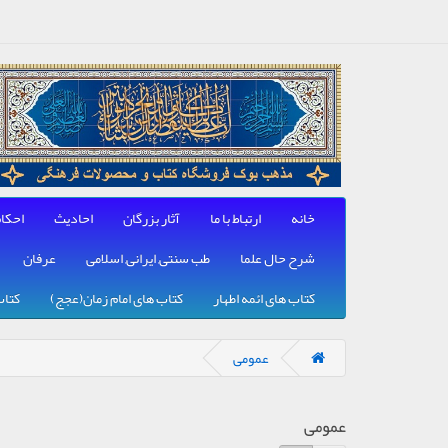
خانه
ارتباط با ما
آثار بزرگان
احادیث
احکا
شرح حال علما
طب سنتی, ایرانی, اسلامی
عرفان
کتاب های ائمه اطهار
کتاب های امام زمان(عجج)
کتاب
عمومی
عمومی