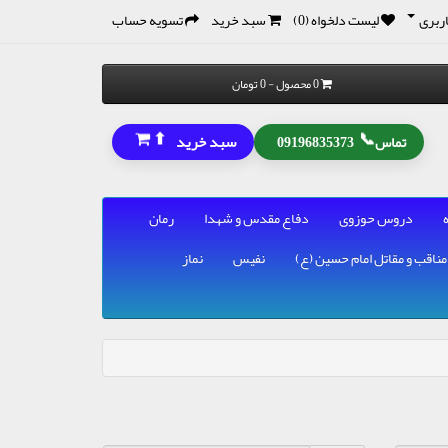
ربری
لیست دلخواه (0)
سبد خرید
تسویه حساب
0 محصول - 0 تومان
⬆
📞
سبد خرید
تماس
09196835373
دروس حوزوی
دفاع مقدس و شهدا
رمان
مناقب و مقاتل امام حسین (ع)
نفیس
نماز