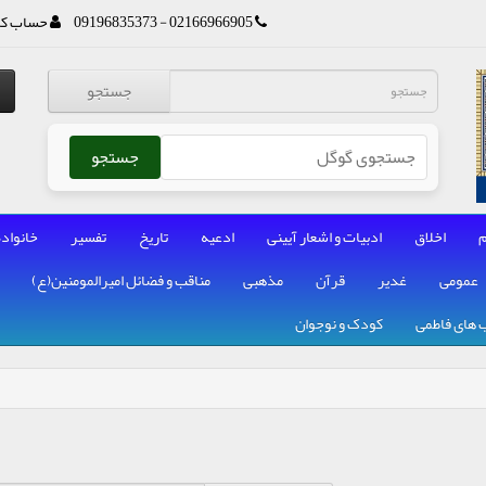
02166966905 - 09196835373
حساب کا
جستجو
جستجو
م
اخلاق
ادبیات و اشعار آیینی
ادعیه
تاریخ
تفسیر
خانواده
عمومی
غدیر
قرآن
مذهبی
مناقب و فضائل امیرالمومنین(ع)
 های فاطمی
کودک و نوجوان