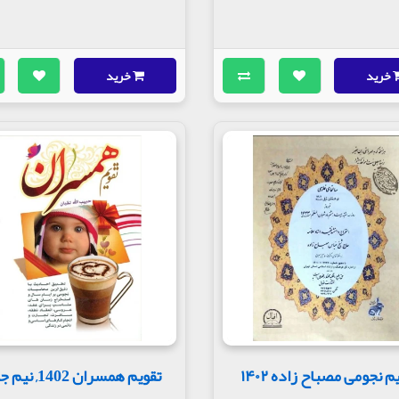
خرید
خرید
م نجومی مصباح زاده ۱۴۰۲
تقویم همسران 1402, نیم جیبی