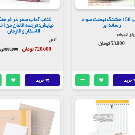
کتاب 150 هشتگ نهضت سواد
کتاب آداب سفر در فرهن
رسانه ای
نیایش: ترجمه الامان من اخ
الاسفار و الازمان
واق اندیشه
آفاق
53,000 تومان
720,000 تومان
800,000 تومان
خرید
خرید