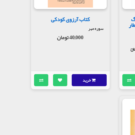
گ
کتاب آرزوی کودکی
طار
سوره مهر
40,000 تومان
خرید