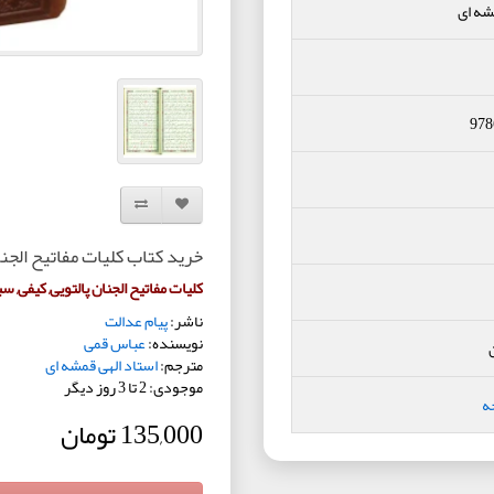
شه ای
978
افزودن به لیست دلخواه
مقایسه این محصول
خرید کتاب کلیات مفاتیح الجنا
کلیات مفاتیح الجنان پالتویی, کیفی, 
ناشر:
پیام عدالت
نویسنده:
عباس قمی
مترجم:
استاد الهی قمشه ای
موجودی: 2 تا 3 روز دیگر
ه
135,000 تومان