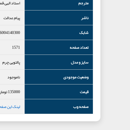
مترجم
استاد الهی قم
ناشر
پیام عدالت
شابک
6004140300
تعداد صفحه
1571
سایز و مدل
پالتویی چرم
وضعیت موجودی
ناموجود
قیمت
135000
تومان
صفحه وب
لینک این صفح