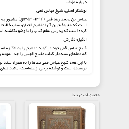
درباره مؤلف
نوشتار اصلی: شیخ عباس قمی
عباس بن محمد رضا
کرده است که پدرش تمام کتاب را با وضو نگاشته ا
انگیزه نگارش
شیخ عباس قمی خود می‌گوید مفاتیح را به انگیزه اصل
که دعاهای سنددار کتاب مفتاح الجنان را جدا نموده ب
با این همه شیخ عباس قمی دعاها را به همراه سند نی
نرسیده است و نوشته برخی از علماست، مانند دعای 
ساختار و محتوا
معمولاً در ابتدای مفاتیح الجنان، چند سوره بلند و
باب اول: ادعیه
محصولات مرتبط
شامل تعقیبات نمازها، اعمال شب و روز و ایام هفته،
روزهای هفته، برخی از دعاها و مناجات‌ها چنین‌اند
الاخلاق و غیره.
باب دوم: اعمال سالیانه