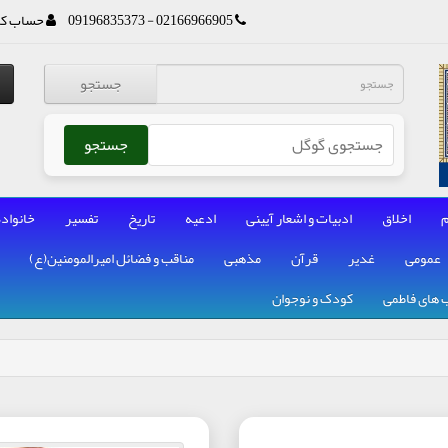
02166966905 - 09196835373
حساب کا
جستجو
جستجو
م
اخلاق
ادبیات و اشعار آیینی
ادعیه
تاریخ
تفسیر
خانواده
عمومی
غدیر
قرآن
مذهبی
مناقب و فضائل امیرالمومنین(ع)
 های فاطمی
کودک و نوجوان