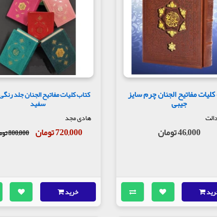
تنظیم شده است. مطالب این قسمت از ماه رجب شروع شده و با اعمال ماه جمادی
 ابوحمزه ثمالی، دعای افتتاح و دعای سحر معروف، اعمال شب‌های قدر در اعمال 
ن بخش از مفاتیح به شمار می‌روند.
ت و نیز اذن دخول حرم‌ها ذکر شده است. نخستین زیارت، زیارت رسول خدا(ص)
ازده امام، این بخش شامل زیارت امامزادگان و بعضی از بزرگان و علمای شیعه
حد، سلمان فارسی و غیره. اعمال برخی از مساجد معروف مثل مسجد کوفه، 
اختصاص دارد. مشهورترین زیارتنامه‌های امام حسین(ع) مثل زیارت عاشورا، ز
کلیات مفاتیح الجنان چرم سایز
کتاب کلیات مفاتیح الجنان جلد رنگی
 در قسمت مربوط به زیارت امام زمان(عج) آمده است. پس از زیارت‌های مربوط 
جیبی
سفید
 است. مطلب پایانی این باب که آخرین مطلب مفاتیح در نسخه ابتدایی آن 
دالت
هادی مجد
46,000 تومان
720,000 تومان
800,000 تومان
 از آنها استفاده کرده و در این کتاب نام برده است، به شرح زیر است:
رید
خرید