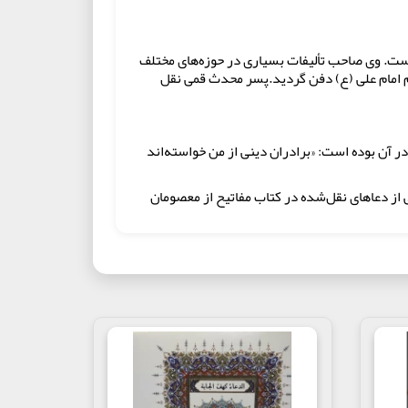
خ و خطابه است. وی صاحب تألیفات بسیاری در حوزه‌های مختلف
لآمال است. محدث قمی در سال ۱۳۵۹ق در نجف درگذشت و در حرم امام علی (ع) دفن گردید.پسر محدث قمی نقل
ر آن بوده است: «برادران دینی از من خواسته‌اند
 از دعاهای نقل‌شده در کتاب مفاتیح از معصومان
ت فاطمه(س)،نماز جعفر طیار، زیارت ائمه در
ات، کمیل، جوشن صغیر و جوشن کبیر، دعای مکارم