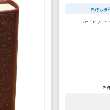
لتویی چرم
 جیبی , چرم نفیس
چرم