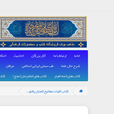
خانه
ارتباط با ما
آثار بزرگان
احادیث
احکا
شرح حال علما
طب سنتی, ایرانی, اسلامی
عرفان
کتاب های ائمه اطهار
کتاب های امام زمان(عجج)
کتاب
کتاب کلیات مفاتیح الجنان پالتو...