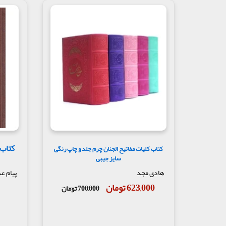
إعلام الوری نوشته شیخ طبرسی
الإقبال نوشته سید بن طاووس
الأمالی نوشته شیخ طوسی
الأمان نوشته سید بن طاووس
بحار الانوار نوشته علامه مجلسی
بلد الامین نوشته کفعمی
منابع دیگری را نیز شیخ عباس قمی در کتاب مفاتیح ذ
شیخ طوسی؛ جامع الاخبار (نویسنده مجهول)؛ جمال 
ملحقات مفاتیح
شیخ عباس قمی برای چاپ دوم، بخشی را با نام ملحقا
کتاب 
کتاب کلیات مفاتیح الجنان چرم جلد و چاپ رنگی
دعاها زیاد بوده است. این هشت مطلب عبارتند از:
سایز جیبی
دعای وداع ماه رمضان
هادی مجد
پیام ع
623,000 تومان
خطبه روز عید فطر
700,000 تومان
زیارت جامعه ائمة المؤمنین
دعای بعد از زیارت‌ها