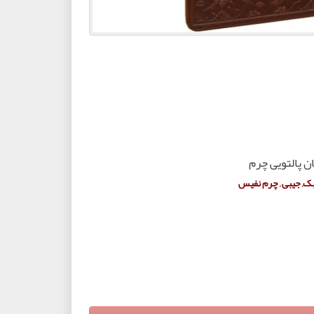
ن پالتویی چرم
سبک, جیبی , چرم نفیس