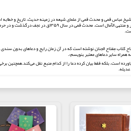
 قمی (۱۲۹۴-۱۳۵۹ق) مشهور به شیخ عباس قمی و محدث قمی از علمای شیعه در زمینه حدیث، تاری
است که معروف‌ترین آنها مفاتیح الجنان، سفینة البحار و منتهی ا
ست.
اح کتاب مِفتاح الجنان نوشته است که در آن زمان رایج و دعاهای بدون سندی د
ه همراه سایر دعاهای معتبر بنویسم».
اورده است، بلکه فقط بیان کرده دعا را از کدام منبع نقل می‌کند.همچنین برخی
عدیله.
 کوچک قرآن چاپ می‌شود.مطالب مفاتیح الجنان در چند باب دسته‌بندی شده است:
 نماز‌های معروف مثل نماز حضرت رسول (ص)، نماز امیرالمؤمنین(ع)، نماز حضر
: (مناجات خمس عشر از امام سجاد)، مناجات امام علی در مسجد کوفه، دعای سم