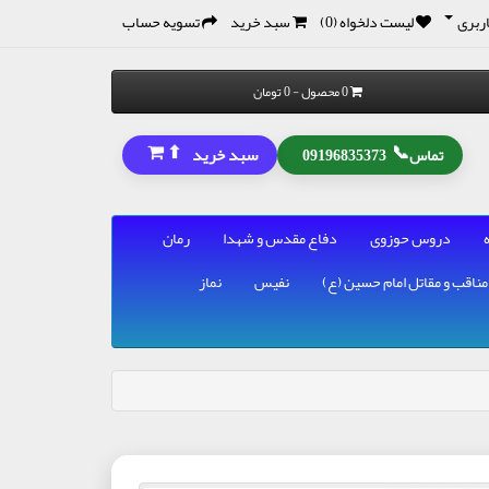
ربری
لیست دلخواه (0)
سبد خرید
تسویه حساب
0 محصول - 0 تومان
⬆
📞
سبد خرید
تماس
09196835373
دروس حوزوی
دفاع مقدس و شهدا
رمان
مناقب و مقاتل امام حسین (ع)
نفیس
نماز