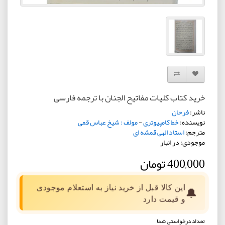
افزودن به لیست دلخواه
مقایسه این محصول
خرید کتاب کلیات مفاتیح الجنان با ترجمه فارسی
ناشر:
فرحان
نویسنده:
خط کامپیوتری
-
مولف : شیخ عباس قمی
مترجم:
استاد الهی قمشه ای
موجودی: در انبار
400,000 تومان
این کالا قبل از خرید نیاز به استعلام موجودی
🔔
و قیمت دارد
تعداد درخواستی شما