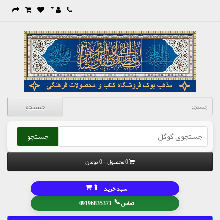
جستجو
جستجو
0 محصول - 0 تومان
⬆
سبد خرید
📞
تماس
09196835373