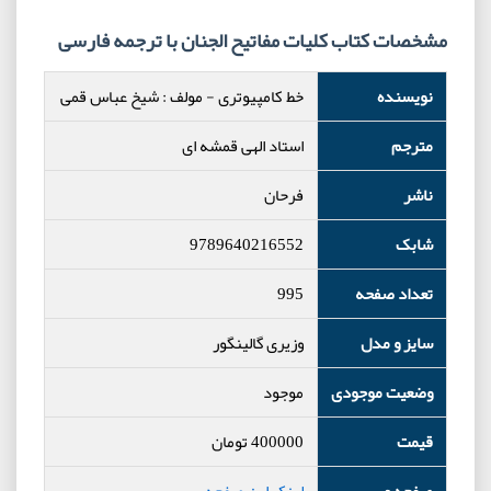
مشخصات کتاب کلیات مفاتیح الجنان با ترجمه فارسی
نویسنده
خط کامپیوتری
-
مولف : شیخ عباس قمی
مترجم
استاد الهی قمشه ای
ناشر
فرحان
شابک
9789640216552
تعداد صفحه
995
سایز و مدل
وزیری گالینگور
وضعیت موجودی
موجود
قیمت
400000
تومان
صفحه وب
لینک این صفحه