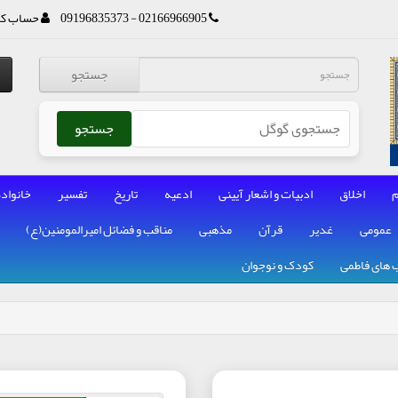
02166966905 - 09196835373
حساب کا
جستجو
جستجو
م
اخلاق
ادبیات و اشعار آیینی
ادعیه
تاریخ
تفسیر
خانواده
عمومی
غدیر
قرآن
مذهبی
مناقب و فضائل امیرالمومنین(ع)
 های فاطمی
کودک و نوجوان