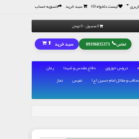
ربری
لیست دلخواه (0)
سبد خرید
تسویه حساب
0 محصول - 0 تومان
⬆
📞
سبد خرید
تماس
09196835373
دروس حوزوی
دفاع مقدس و شهدا
رمان
مناقب و مقاتل امام حسین (ع)
نفیس
نماز