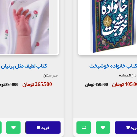
نی بچه‌ات آدمه، نه ربات. خراب می‌کنه، ولی باید یاد بگیره… نه له بشه. ن
می‌کنن»، نه چیزی که با عصبانیت تو سرشون کوبیده می‌شه! مثال واقعی: پدری 
همون لحظه بگه: «خیلی عصبانی‌ام، بعداً با هم حرف می‌زنیم…» اون بچه اعتما
هنر می‌خواد.
تاب خانواده خوشبخت
کتاب لطیف مثل پرنیان
داز اندیشه
مهرستان
405 تومان
265,500 تومان
450,000 تومان
295,000 تومان
رید
خرید