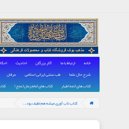
خانه
ارتباط با ما
آثار بزرگان
احادیث
احکا
شرح حال علما
طب سنتی, ایرانی, اسلامی
عرفان
کتاب های ائمه اطهار
کتاب های امام زمان(عجج)
کتاب
کتاب تاب آوری میشه هم لطیف بود...