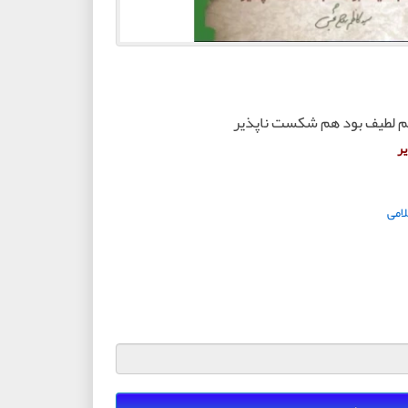
م لطیف بود هم شکست ناپذیر
ر
لامی