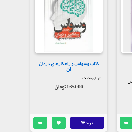
فرین و کتک، شاید سکوت بیاره، ولی رشدی توش نیست.
که می‌گه: «دیگه نمی‌خوام ببینمت!» یه زخم رو روح
د به نفسشو از دست نمی‌ده. نتیجه: بچه‌ت رو بساز…
کتاب وسواس و راهکارهای درمان
آن
طوبای محبت
165,000 تومان
خرید