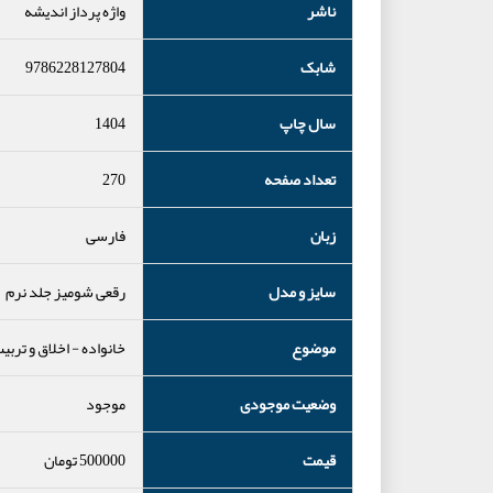
ناشر
واژه پرداز اندیشه
شابک
9786228127804
سال چاپ
1404
تعداد صفحه
270
زبان
فارسی
سایز و مدل
رقعی شومیز جلد نرم
موضوع
خانواده
-
اخلاق و تربی
وضعیت موجودی
موجود
قیمت
500000
تومان