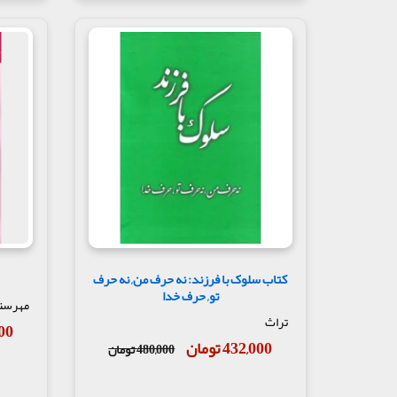
کتاب سلوک با فرزند: نه حرف من, نه حرف
تو, حرف خدا
مهرست
تراث
,500
432,000 تومان
480,000 تومان