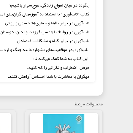
چگونه در میان امواج زندگی، موج‌سوار باشیم؟
کتاب "تاب‌آوری" با استناد به آموزه‌های گران‌بهای ا
تاب‌آوری در برابر بلاها و بیماری‌ها: جسمی و روحی
تاب‌آوری در روابط: با همسر، فرزند، والدین، دوستان
تاب‌آوری در برابر گناه و مشکلات اقتصادی
تاب‌آوری در موقعیت‌های دشوار: مانند جنگ و ازدس
این کتاب به شما کمک می‌کند تا:
حرص، اضطراب و نگرانی را کم کنید.
دیگران با معاشرت با شما احساس آرامش کنند.
دنیای پر تلاطم را راحت‌تر سپری کنید.
هم لطیف و نرم‌خو باشید و هم سخت‌کوش و شکست‌نا
تربیت فرزند با صبر و ساختن، نه تخریب:
محصولات مرتبط
بخشی از کتاب به تربیت فرزند اختصاص دارد و با م
خشمگینانه و تنبیه بدنی، شاید سکوت بیاورد، اما رش
راهنمایی می‌کنند، به او اعتمادبه‌نفس می‌بخشند و 
"تاب‌آوری" هدیه‌ای است برای کسانی که به دنبال 