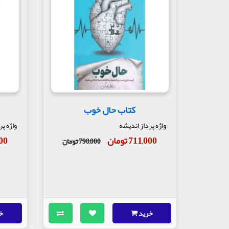
قسمتی از کتاب تاب آوری، فصل ارتباط با فرزند
توی کتاب «تاب‌آوری» اومده: صبر در تربیت یعنی بدو
بچه‌ها اون چیزیو یاد می‌گیرن که «می‌شنَون» و «حس 
بچه می‌زنه که با هیچ بوسه‌ای خوب نمی‌شه. ولی اگه 
با صبر، با چشم، با دل. کتک زدن آسونه، آدم ساختن 
کتاب حال خوب
ک
واژه پرداز اندیشه
واژه پر
711,000 تومان
,000
790,000 تومان
خرید
خ