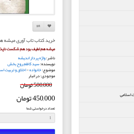
افزودن به لیست دلخواه
مقایسه این محصول
خرید کتاب تاب آوری میشه ه
میشه هم لطیف بود هم شکست ناپذی
ناشر:
واژه پرداز اندیشه
نویسنده:
سید کاظم روح بخش
موضوع:
خانواده
-
اخلاق و تربیت اس
موجودی: در انبار
500,000 تومان
ت اسلامی
450,000 تومان
تعداد درخواستی شما