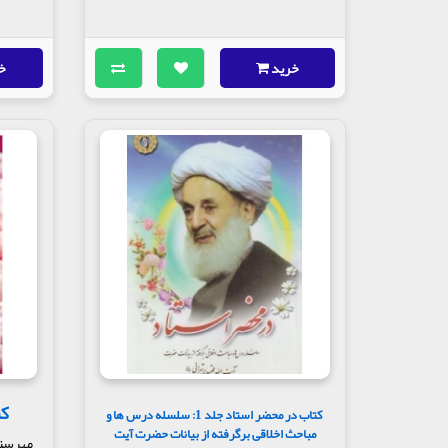
خرید
خ
کت
کتاب در محضر استاد جلد 1: سلسله درس ها و
مباحث اخلاقی برگرفته از بیانات حضرت آیت
مهرست