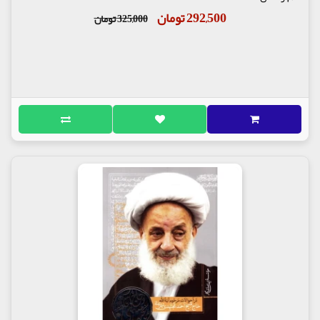
292,500 تومان
325,000 تومان