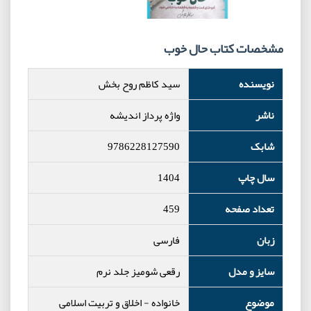
مشخصات کتاب حال خوب
نویسنده
سید کاظم روح بخش
ناشر
واژه پرداز اندیشه
شابک
9786228127590
سال چاپ
1404
تعداد صفحه
459
زبان
فارسی
سایز و مدل
رقعی شومیز جلد نرم
موضوع
خانواده
-
اخلاق و تربیت اسلامی