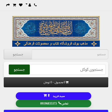
جستجو
جستجو
0 محصول - 0 تومان
⬆
سبد خرید
📞
تماس
09196835373