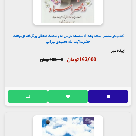
کتاب در محضر استاد جلد 1: سلسله درس ها و مباحث اخلاقی برگرفته از بیانات
حضرت آیت الله مجتهدی تهرانی
آیینه مهر
162,000 تومان
180,000 تومان