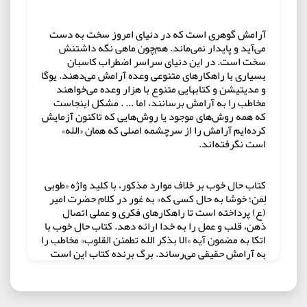
آرامش گوهری است که در دنیای امروز سخت به دست
می‌آید و پایدار نمی‌ماند. هم‌چون ماهی نگه داشتنش
سخت است. در این دنیای سراسر اضطراب کاسبان
بسیاری با راهکار‌های متنوعی وعده آرامش می‌دهند. یوگا
و مدیتیشن و کتابهایی متنوع با هزار وعده می‌خواهند
مخاطب را به آرامش برسانند، اما ... . مشکل اینجاست
که همه روش‌های موجود یا روش‌هایی که تاکنون آزمایش
کرده‌ایم آرامش را از سرچشمه اصلی که همان «الله»
است نگرفته‌اند.
کتاب حال خوب بر خلاف موارد مذکور، با کلید واژه «طوبی
لِمَن؛ خوشا به حال کسی که» به غور در کلام حضرت امیر
(ع) پرداخته است تا راهکارهای فکری و عملی اتصال
ذهن، قلب و عمل را به خدا ارائه دهد. کتاب حال خوب با
اتکا به مضمون آیه «الا بذکر الله تطمئن القلوب» مخاطب را
به آرامش حقیقی می‌رساند. برگ برنده کتاب این است
که در مورد هر راهکار الگوی رفتاری نیکویی ارائه
می‌دهد و آرامش را بر پایه خودشناسی و خداشناسی
تعریف می‌کند.