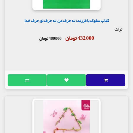
کتاب سلوک با فرزند: نه حرف من, نه حرف تو, حرف خدا
تراث
432,000 تومان
480,000 تومان