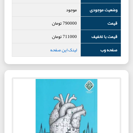
وضعیت موجودی
موجود
قیمت
790000
تومان
قیمت با تخفیف
711000
تومان
صفحه وب
لینک این صفحه