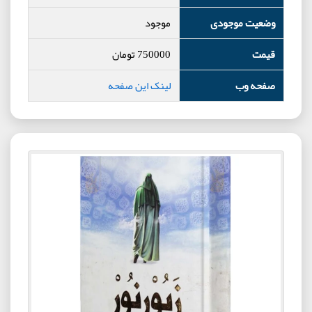
وضعیت موجودی
موجود
قیمت
750000
تومان
صفحه وب
لینک این صفحه