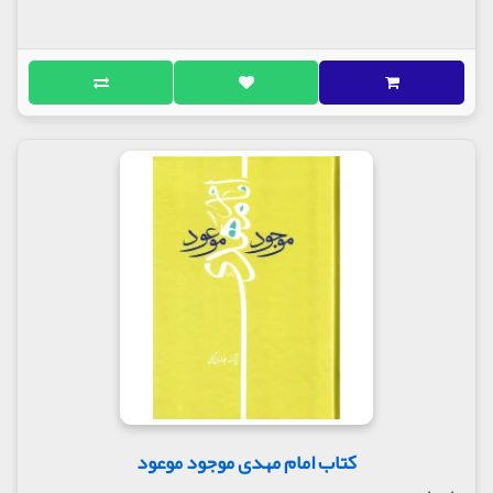
رسول‌الله(ص) و روایات و احادیث ائمه اطهار(ع) درباره
امام زمان(عج) در منابع اهل سنت نوشته شده است.
امام زمان(عج) پس از ظهور هشت ماه طول می‌کشد که
مدیریت دنیا را در دست بگیرد، در کتاب زبور نور به
چگونگی دقایق و ظرایف امامت حضرت مهدی(عج) در
مدیریت دنیا، مباحث اقتصادی، مسایل سیاسی و حتی
شکل هندسی ساختمان‌ها تا شهادت ایشان پرداخته شده
است. همچنین در این اثر با بهره‌مندی از نظر و بینش
آیت‌الله شاه‌آبادی، علامه طباطبایی و آیت‌الله آملی،
مباحثی نظیر چگونگی تشرف، فرزندان و طول عمر حضرت
مهدی(عج) بر اساس دلایل عقلی تشریح می‌شوند. در
حقیقت، محتوای این کتاب، هیچ جای خالی و سوال
بی‌پاسخی را در ذهن مخاطب به جا نمی‌گذارد.
محتوای این اثر می‌کوشد تا هرچه را در ذهن انسان
درباره امام عصر(عج) است، حتی به شکل موجز پاسخ
دهد. تاکنون کتاب‌های متعددی درباره امام مهدی(عج)
نوشته شده، اما کمتر کتابی به نحوه حکومت‌داری
امام(عج) در دنیا و نیز ویژگی‌های جسمانی و طبی افراد در
هنگام ظهور پرداخته است. در حقیقت، مباحث این کتاب
ابعاد گوناگون امامت عصر(عج) و شرایط دنیا را به طور
کتاب امام مهدی موجود موعود
منسجم تشریح می‌کند که تاکنون در حوزه پژوهش و
بازار نشر جای چنین کتابی خالی بود.