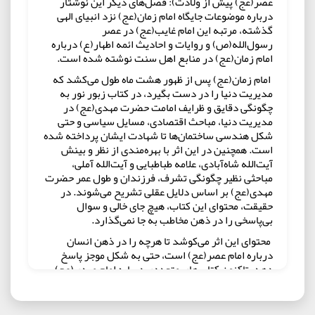
عصر(عج) پیش از ولادت): فصل‌های دیگر این نوشتار
درباره موضوعات جایگاه امام زمان(عج) نزد انبیای الهی
گذشته، مرتبه این امام غایب(عج) در عصر
رسول‌الله(ص) و روایات و احادیث ائمه اطهار(ع) درباره
امام زمان(عج) در منابع اهل سنت نوشته شده است.
امام زمان(عج) پس از ظهور هشت ماه طول می‌کشد که
مدیریت دنیا را در دست بگیرد، در کتاب زبور نور به
چگونگی دقایق و ظرایف امامت حضرت مهدی(عج) در
مدیریت دنیا، مباحث اقتصادی، مسایل سیاسی و حتی
شکل هندسی ساختمان‌ها تا شهادت ایشان پرداخته شده
است. همچنین در این اثر با بهره‌مندی از نظر و بینش
آیت‌الله شاه‌آبادی، علامه طباطبایی و آیت‌الله آملی،
مباحثی نظیر چگونگی تشرف، فرزندان و طول عمر حضرت
مهدی(عج) بر اساس دلایل عقلی تشریح می‌شوند. در
حقیقت، محتوای این کتاب، هیچ جای خالی و سوال
بی‌پاسخی را در ذهن مخاطب به جا نمی‌گذارد.
محتوای این اثر می‌کوشد تا هرچه را در ذهن انسان
درباره امام عصر(عج) است، حتی به شکل موجز پاسخ
دهد. تاکنون کتاب‌های متعددی درباره امام مهدی(عج)
نوشته شده، اما کمتر کتابی به نحوه حکومت‌داری
امام(عج) در دنیا و نیز ویژگی‌های جسمانی و طبی افراد در
هنگام ظهور پرداخته است. در حقیقت، مباحث این کتاب