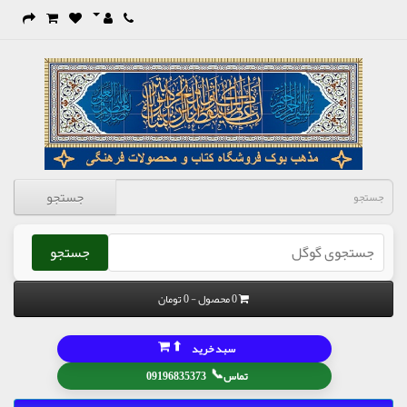
جستجو
جستجو
0 محصول - 0 تومان
⬆
سبد خرید
📞
تماس
09196835373