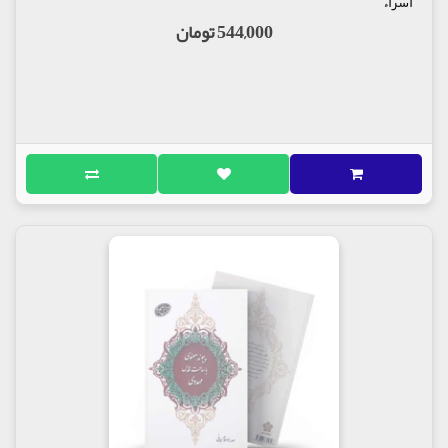
اسراء
البته نحوه نگارش و چگونگی انتقال مطالب کتاب زبور نور
544,000 تومان
خالی از ایراد نیست، اما تاکنون بازخوردی مبنی بر نقطه
ضعف کتاب دریافت نکرده‌ام.
بر اساس حدیث امام صادق(ع) تا پیش از ظهور امام
عصر(عج) بشر تنها به دو باب از ابواب علوم دست خواهد
یافت، اما با ظهور دوازدهمین وصی خداوند بر زمین، 25
باب از از ابواب علوم بر بشر گشوده می‌شود. بر پایه این
حدیث، درمان برخی بیماری‌های صعب‌العلاج نظیر سرطان
در هنگام ظهور مانند درمان بیماری سرماخوردگی آسان
خواهد شد.
در روایات ائمه(ع) آمده است که در دوران پس از ظهور
امام عمر آدمی بسیار افزایش خواهد یافت، به طوری که
افراد، نسل هزارم خود را خواهند دید و سپس از دنیا
می‌روند.
مولف : محمد رضا رمزی اوحدی
ناشر : انتشارات سعید نوین