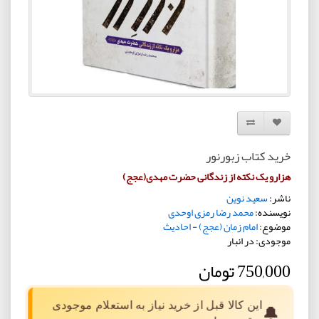
افزودن به لیست دلخواه
مقایسه این محصول
خرید کتاب زبورنور
هزارو یک نکته از زندگانی حضرت مهدی(عجج)
ناشر:
سعید نوین
نویسنده:
محمد رضا رمزی اوحدی
موضوع:
امام زمان (عجج)
-
احادیث
موجودی: در انبار
750,000 تومان
این کالا قبل از خرید نیاز به استعلام موجودی
🔔