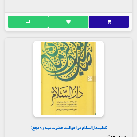
کتاب دارالسلام در احوالات حضرت مهدی (عجج)
مسجد,جمکران