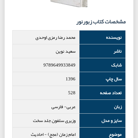
مشخصات کتاب زبورنور
نویسنده
محمد رضا رمزی اوحدی
ناشر
سعید نوین
شابک
9789649933849
سال چاپ
1396
تعداد صفحه
528
زبان
عربی- فارسی
سایز و مدل
وزیری سلفون جلد سخت
موضوع
امام زمان (عجج)
-
احادیث