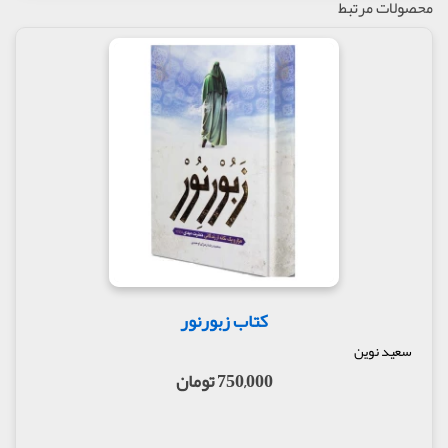
محصولات مرتبط
ابعاد گوناگون امامت عصر(عج) و شرایط دنیا را به طور
منسجم تشریح می‌کند که تاکنون در حوزه پژوهش و
بازار نشر جای چنین کتابی خالی بود.
بر اساس حدیث امام صادق(ع) تا پیش از ظهور امام
عصر(عج) بشر تنها به دو باب از ابواب علوم دست خواهد
یافت، اما با ظهور دوازدهمین وصی خداوند بر زمین، 25
باب از از ابواب علوم بر بشر گشوده می‌شود. بر پایه این
حدیث، درمان برخی بیماری‌های صعب‌العلاج نظیر سرطان
در هنگام ظهور مانند درمان بیماری سرماخوردگی آسان
خواهد شد.
در روایات ائمه(ع) آمده است که در دوران پس از ظهور
امام عمر آدمی بسیار افزایش خواهد یافت، به طوری که
افراد، نسل هزارم خود را خواهند دید و سپس از دنیا
می‌روند.
کتاب زبورنور
گزیده​ای از گفتگوی محمدرضا رمزی اوحدی، نویسنده
کتاب با ایبنا را در ادامه می​خوانید:
سعید نوین
(با اشاره به فصل نخست اثر درباره علل نوری خلقت امام
750,000 تومان
عصر(عج) پیش از ولادت): فصل‌های دیگر این نوشتار
درباره موضوعات جایگاه امام زمان(عج) نزد انبیای الهی
گذشته، مرتبه این امام غایب(عج) در عصر