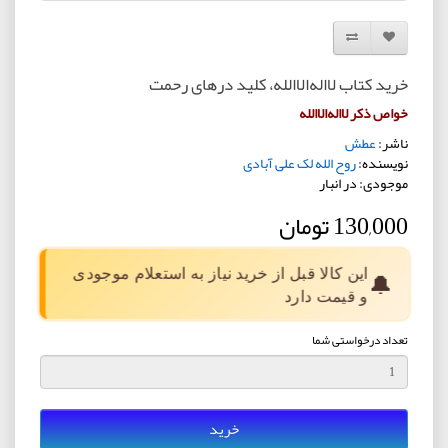
افزودن به لیست دلخواه
مقایسه این محصول
خرید کتاب لا‌اله‌الا‌الله، کلید درهای رحمت
خواص ذکر لا‌اله‌الا‌الله
ناشر:
عطش
نویسنده:
روح الله لک علی آبادی
موجودی: در انبار
130,000 تومان
این کالا قبل از خرید نیاز به استعلام موجودی
🔔
و قیمت دارد
تعداد درخواستی شما
خرید