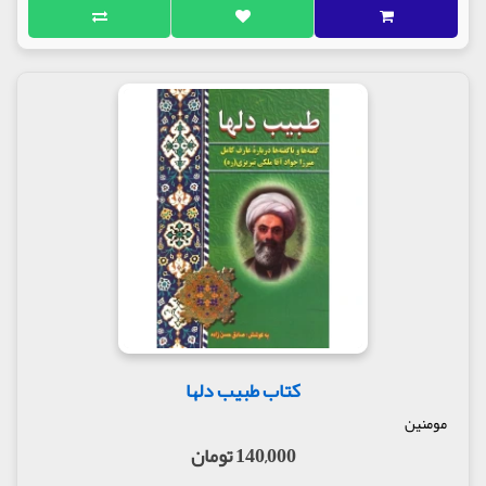
کتاب طبیب دلها
مومنین
140,000 تومان