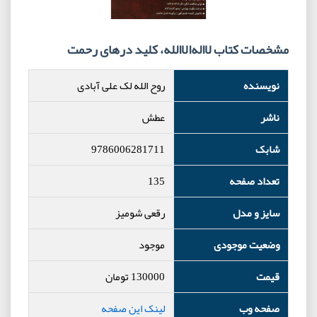
مشخصات کتاب لا‌اله‌الا‌الله، کلید درهای رحمت
نویسنده
روح الله لک علی آبادی
ناشر
عطش
شابک
9786006281711
تعداد صفحه
135
سایز و مدل
رقعی شومیز
وضعیت موجودی
موجود
قیمت
130000
تومان
صفحه وب
لینک این صفحه