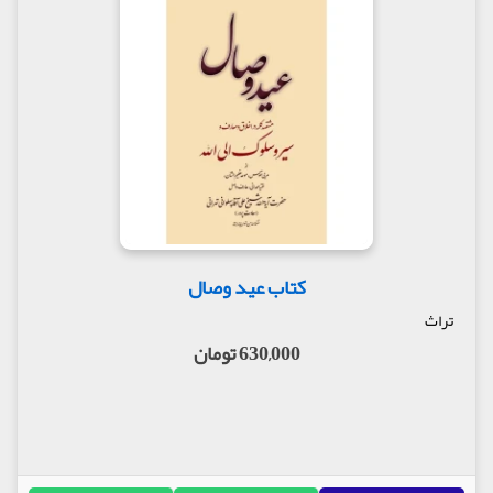
کتاب عید وصال
تراث
630,000 تومان