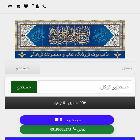
جستجو
جستجو
0 محصول - 0 تومان
⬆
سبد خرید
📞
تماس
09196835373