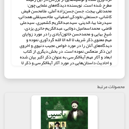
مطرح شده است. نویسنده دیدگاه‌های علمایی چون:
محمدتقی بهجت، جسن جسن‌زاده آملی، ملامحسن فیض
کاشانی، حسنعلی نخودکی اصفهانی، ملاحسینقلی همدانی،
سیدرضا بهاءالدینی، سیدعبدالکریم کشمیری، سیدعلی
قاضی، محمداسماعیل دولابی، عبدالکریم حائری یزدی،
شیخ بهایی و محمدحسن خاتون‌آبادی را در مورد زوایای
مهم معنوی ذکر شریف لا اله الا الله گردآوری نموده و
دیدگاه‌های آنان را در مورد خواص عجیب دنیوی و اخروی
این ذکر منعکس نموده است. در بخش دیگری از کتاب
ابعاد و آثار مهم آیةالکرسی به عنوان ذکر اکبر بیان شده
و احادیث داستان‌هایی در مورد آثار آیةالکرسی و ذکر لا
اله الا الله نقل شده است. بیان مفهوم ذکر قلبی و لفظی،
نقش این اذکار در محو کردن گناهان و دخول در بهشت و
سیره انبیا و اولیای الهی در زمینه گفتن مستمر اذکار الهی
از دیگر محورهای مورد بحث در این نوشتار است.
محصولات مرتبط
مولف : روح الله لک علی آبادی
انتشارات : عطش