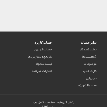
سایر خدمات
حساب کاربری
تولید کنندگان
حساب کاربری
شخصیت ها
تاریخچه سفارش ها
موضوعات
لیست دلخواه
کارت هدیه
اشتراک خبرنامه
بازاریابی
محصولات ویژه
پشتیبانی و توسعه
توسط
کامل وب
مذهب بوک © 1405