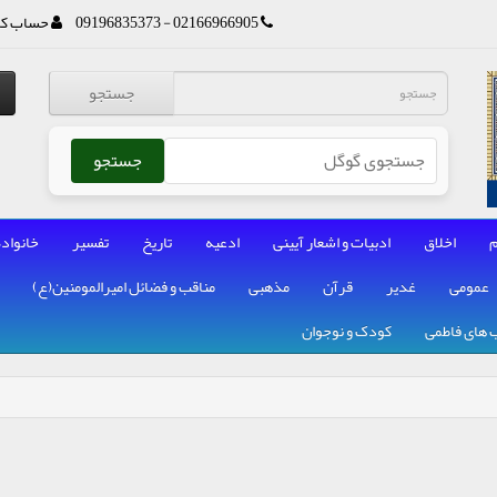
02166966905 - 09196835373
حساب کا
جستجو
جستجو
م
اخلاق
ادبیات و اشعار آیینی
ادعیه
تاریخ
تفسیر
خانواده
عمومی
غدیر
قرآن
مذهبی
مناقب و فضائل امیرالمومنین(ع)
 های فاطمی
کودک و نوجوان