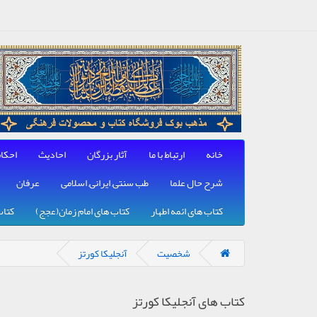
خانه
ارتباط با ما
آثار بزرگان
احادیث
احکا
شرح حال علما
طب سنتی, ایرانی, اسلامی
عرفان
کتاب های ائمه اطهار
کتاب های امام زمان(عجج)
کتاب
شخصیت
آنجلیکا کورتز
کتاب های آنجلیکا کورتز