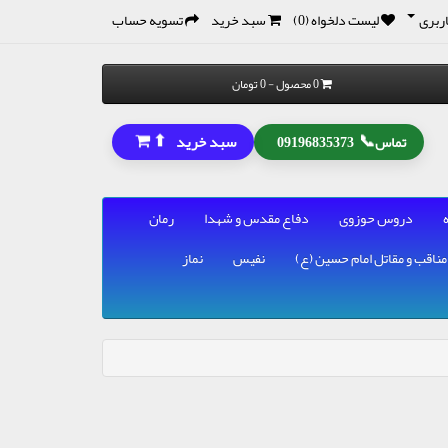
ربری
لیست دلخواه (0)
سبد خرید
تسویه حساب
0 محصول - 0 تومان
⬆
📞
سبد خرید
تماس
09196835373
دروس حوزوی
دفاع مقدس و شهدا
رمان
مناقب و مقاتل امام حسین (ع)
نفیس
نماز