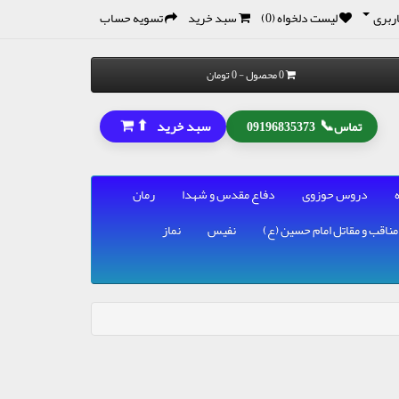
ربری
لیست دلخواه (0)
سبد خرید
تسویه حساب
0 محصول - 0 تومان
⬆
📞
سبد خرید
تماس
09196835373
دروس حوزوی
دفاع مقدس و شهدا
رمان
مناقب و مقاتل امام حسین (ع)
نفیس
نماز