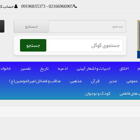
02166966905 - 09196835373
حساب کا
جستجو
جستجو
م
اخلاق
ادبیات و اشعار آیینی
ادعیه
تاریخ
تفسیر
خانواده
عمومی
غدیر
قرآن
مذهبی
مناقب و فضائل امیرالمومنین(ع)
 های فاطمی
کودک و نوجوان