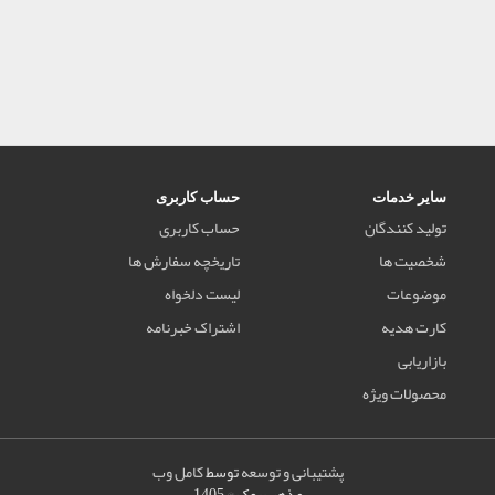
سایر خدمات
حساب کاربری
تولید کنندگان
حساب کاربری
شخصیت ها
تاریخچه سفارش ها
موضوعات
لیست دلخواه
کارت هدیه
اشتراک خبرنامه
بازاریابی
محصولات ویژه
پشتیبانی و توسعه
توسط
کامل وب
مذهب بوک © 1405