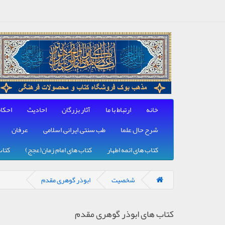
خانه
ارتباط با ما
آثار بزرگان
احادیث
احکا
شرح حال علما
طب سنتی, ایرانی, اسلامی
عرفان
کتاب های ائمه اطهار
کتاب های امام زمان(عجج)
کتاب
شخصیت
ابوذر گوهری مقدم
کتاب های ابوذر گوهری مقدم