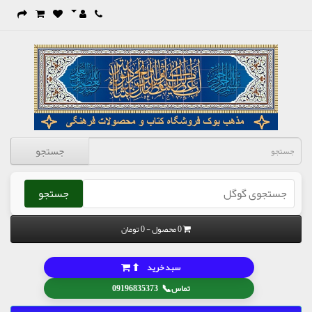
جستجو
جستجو
0 محصول - 0 تومان
⬆
سبد خرید
📞
تماس
09196835373