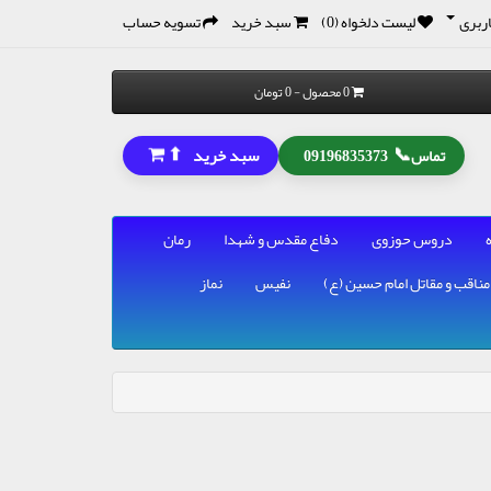
ربری
لیست دلخواه (0)
سبد خرید
تسویه حساب
0 محصول - 0 تومان
⬆
📞
سبد خرید
تماس
09196835373
دروس حوزوی
دفاع مقدس و شهدا
رمان
مناقب و مقاتل امام حسین (ع)
نفیس
نماز