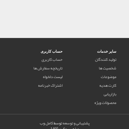
سایر خدمات
حساب کاربری
تولید کنندگان
حساب کاربری
شخصیت ها
تاریخچه سفارش ها
موضوعات
لیست دلخواه
کارت هدیه
اشتراک خبرنامه
بازاریابی
محصولات ویژه
پشتیبانی و توسعه
توسط
کامل وب
مذهب بوک © 1405