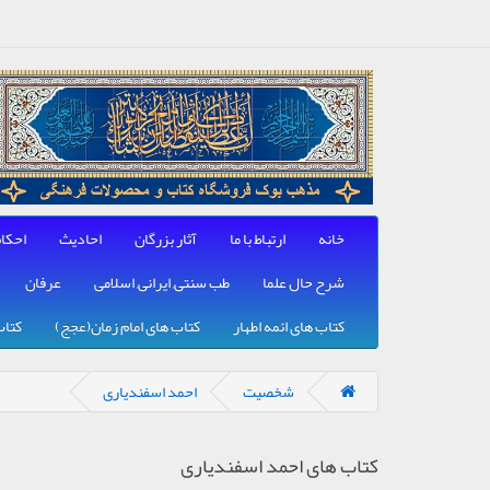
خانه
ارتباط با ما
آثار بزرگان
احادیث
احکا
شرح حال علما
طب سنتی, ایرانی, اسلامی
عرفان
کتاب های ائمه اطهار
کتاب های امام زمان(عجج)
کتاب
شخصیت
احمد اسفندیاری
کتاب های احمد اسفندیاری