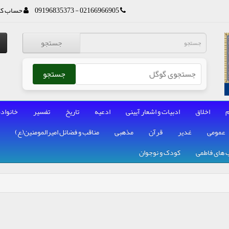
02166966905 - 09196835373
حساب کا
جستجو
جستجو
م
اخلاق
ادبیات و اشعار آیینی
ادعیه
تاریخ
تفسیر
خانواده
عمومی
غدیر
قرآن
مذهبی
مناقب و فضائل امیرالمومنین(ع)
 های فاطمی
کودک و نوجوان