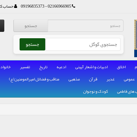
02166966905 - 09196835373
حساب کا
جستجو
جستجو
م
اخلاق
ادبیات و اشعار آیینی
ادعیه
تاریخ
تفسیر
خانواده
عمومی
غدیر
قرآن
مذهبی
مناقب و فضائل امیرالمومنین(ع)
 های فاطمی
کودک و نوجوان