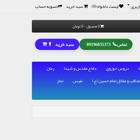
ربری
لیست دلخواه (0)
سبد خرید
تسویه حساب
0 محصول - 0 تومان
⬆
📞
سبد خرید
تماس
09196835373
دروس حوزوی
دفاع مقدس و شهدا
رمان
مناقب و مقاتل امام حسین (ع)
نفیس
نماز