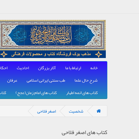
خانه
ارتباط با ما
آثار بزرگان
احادیث
احکا
شرح حال علما
طب سنتی, ایرانی, اسلامی
عرفان
کتاب های ائمه اطهار
کتاب های امام زمان(عجج)
کتاب
شخصیت
اصغر فلاحی
کتاب های اصغر فلاحی