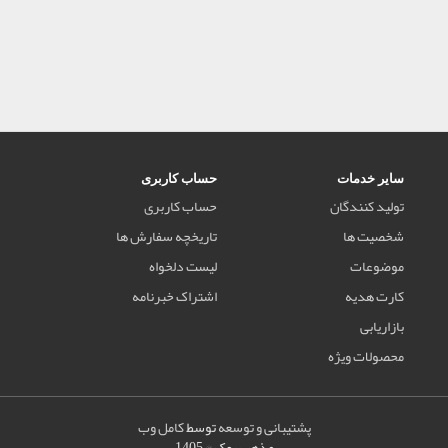
سایر خدمات
حساب کاربری
تولید کنندگان
حساب کاربری
شخصیت ها
تاریخچه سفارش ها
موضوعات
لیست دلخواه
کارت هدیه
اشتراک خبرنامه
بازاریابی
محصولات ویژه
پشتیبانی و توسعه
توسط
کامل وب
مذهب بوک © 1405