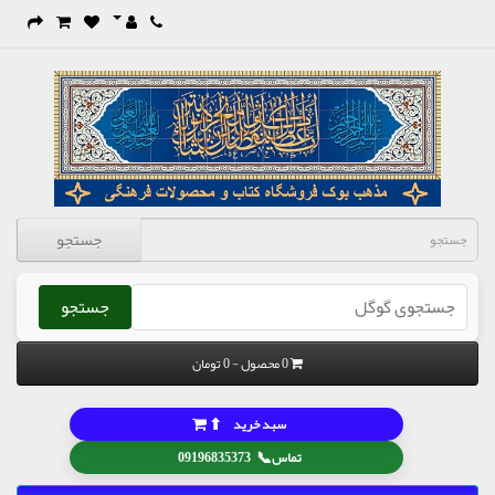
جستجو
جستجو
0 محصول - 0 تومان
⬆
سبد خرید
📞
تماس
09196835373