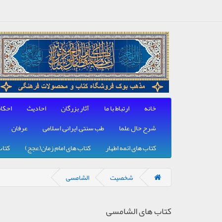
خانه
ارتباط با ما
آثار بزرگان
احادیث
احکا
شرح حال علما
طب سنتی, ایرانی, اسلامی
عرفان
کتاب های ائمه اطهار
کتاب های امام زمان(عجج)
کتاب
شخصیت
الشامسی
کتاب های الشامسی