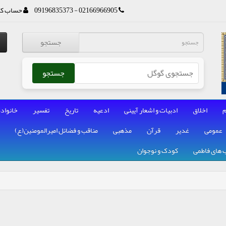
02166966905 - 09196835373
حساب کا
جستجو
جستجو
م
اخلاق
ادبیات و اشعار آیینی
ادعیه
تاریخ
تفسیر
خانواده
عمومی
غدیر
قرآن
مذهبی
مناقب و فضائل امیرالمومنین(ع)
 های فاطمی
کودک و نوجوان