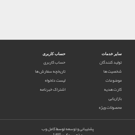
سایر خدمات
حساب کاربری
تولید کنندگان
حساب کاربری
شخصیت ها
تاریخچه سفارش ها
موضوعات
لیست دلخواه
کارت هدیه
اشتراک خبرنامه
بازاریابی
محصولات ویژه
پشتیبانی و توسعه
توسط
کامل وب
مذهب بوک © 1405